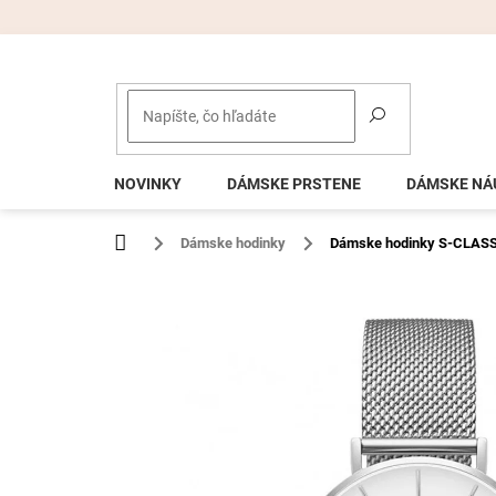
Prejsť
na
obsah
NOVINKY
DÁMSKE PRSTENE
DÁMSKE NÁ
Domov
Dámske hodinky
Dámske hodinky S-CLAS