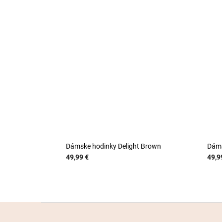
Dámske hodinky Delight Brown
Dáms
49,99 €
49,9
Z
á