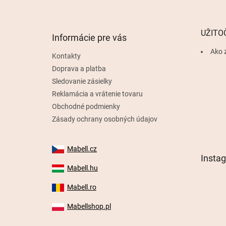
p
ä
t
UŽITO
Informácie pre vás
i
e
Ako 
Kontakty
Doprava a platba
Sledovanie zásielky
Reklamácia a vrátenie tovaru
Obchodné podmienky
Zásady ochrany osobných údajov
Mabell.cz
Insta
Mabell.hu
Mabell.ro
Mabellshop.pl