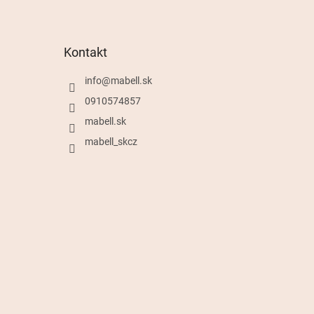
Kontakt
info
@
mabell.sk
0910574857
mabell.sk
mabell_skcz