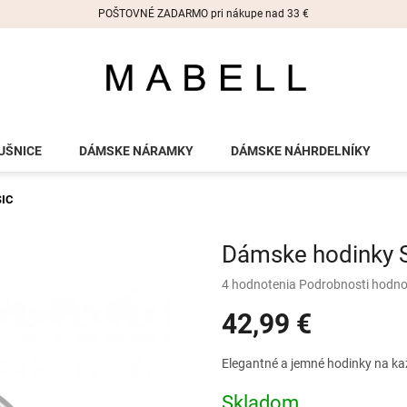
POŠTOVNÉ ZADARMO pri nákupe nad 33 €
UŠNICE
DÁMSKE NÁRAMKY
DÁMSKE NÁHRDELNÍKY
SIC
Dámske hodinky 
Priemerné
4 hodnotenia
Podrobnosti hodno
hodnotenie
42,99 €
produktu
je
5,0
Jednotková
Elegantné a jemné hodinky na ka
z
cena:
5
Skladom
hviezdičiek.