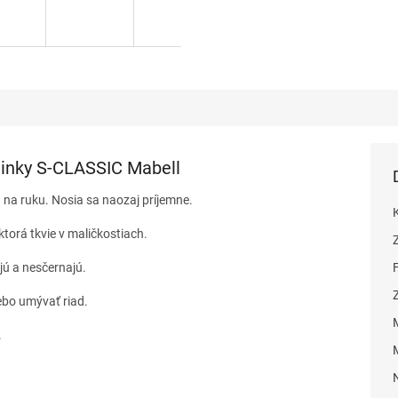
inky S-CLASSIC Mabell
na ruku. Nosia sa naozaj príjemne.
torá tkvie v maličkostiach.
jú a nesčernajú.
ebo umývať riad.
.