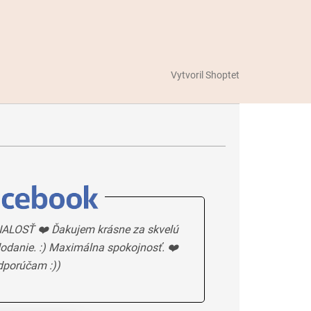
Vytvoril Shoptet
ALOSŤ ❤️ Ďakujem krásne za skvelú
odanie. :) Maximálna spokojnosť. ❤️
dporúčam :))