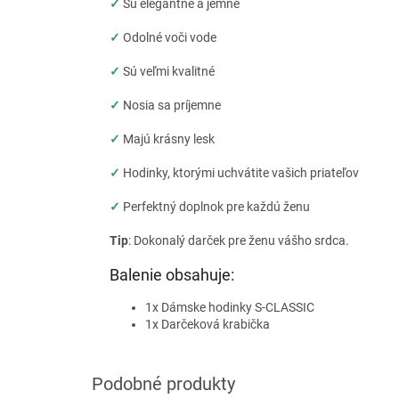
✓
Sú elegantné a jemné
✓
Odolné voči vode
✓
Sú veľmi kvalitné
✓
Nosia sa príjemne
✓
Majú krásny lesk
✓
Hodinky, ktorými uchvátite vašich priateľov
✓
Perfektný doplnok pre každú ženu
Tip
: Dokonalý darček pre ženu vášho srdca.
Balenie obsahuje:
1x Dámske hodinky S-CLASSIC
1x Darčeková krabička