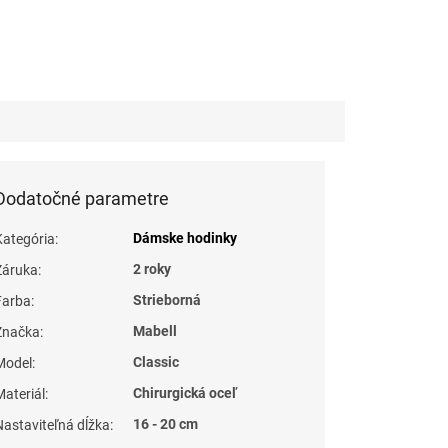
Dodatočné parametre
Dámske hodinky
Kategória
:
2 roky
Záruka
:
Strieborná
Farba
:
Mabell
Značka
:
Classic
Model
:
Chirurgická oceľ
Materiál
:
16 - 20 cm
Nastaviteľná dĺžka
: