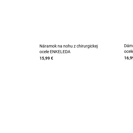
Dáms
Náramok na nohu z chirurgickej
ocel
ocele ENKELEDA
16,9
15,99 €