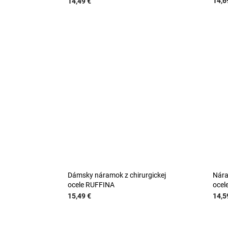
14,6
14,49 €
Dámsky náramok z chirurgickej
Nára
ocele RUFFINA
ocel
15,49 €
14,5