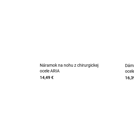
Náramok na nohu z chirurgickej
Dáms
ocele ARIA
ocel
14,49 €
16,3