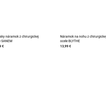
ky náramok z chirurgickej
Náramok na nohu z chirurgicke
e SANEM
ocele BLYTHE
9 €
13,99 €