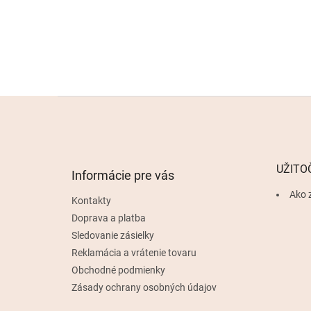
Z
á
p
ä
t
UŽITO
Informácie pre vás
i
e
Ako 
Kontakty
Doprava a platba
Sledovanie zásielky
Reklamácia a vrátenie tovaru
Obchodné podmienky
Zásady ochrany osobných údajov