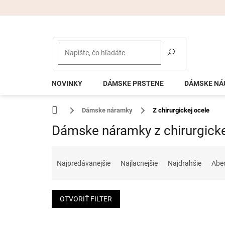
Prejsť
na
obsah
NOVINKY
DÁMSKE PRSTENE
DÁMSKE NÁ
Domov
Dámske náramky
Z chirurgickej ocele
Dámske náramky z chirurgicke
R
a
Najpredávanejšie
Najlacnejšie
Najdrahšie
Abe
d
e
n
OTVORIŤ FILTER
i
e
V