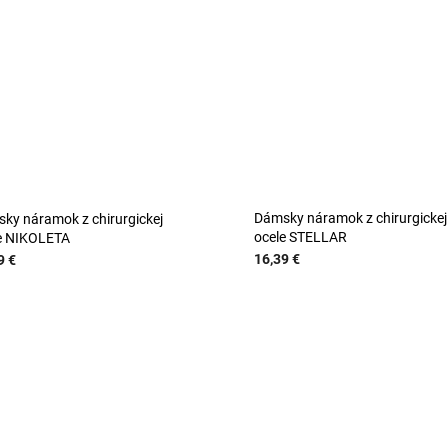
Dámsky náramok z chirurgickej
ky náramok z chirurgickej
ocele STELLAR
e NIKOLETA
16,39 €
9 €