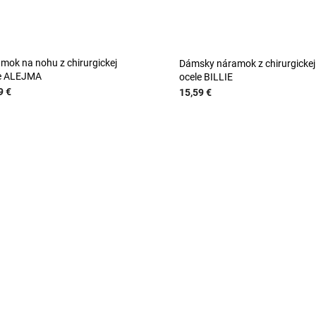
mok na nohu z chirurgickej
Dámsky náramok z chirurgickej
e ALEJMA
ocele BILLIE
9 €
15,59 €