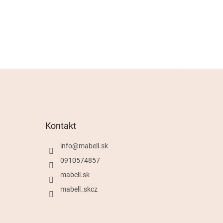
Kontakt
info
@
mabell.sk
0910574857
mabell.sk
mabell_skcz