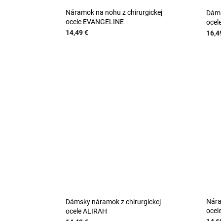
Náramok na nohu z chirurgickej
Dáms
ocele EVANGELINE
ocel
14,49 €
16,4
Nára
Dámsky náramok z chirurgickej
ocel
ocele ALIRAH