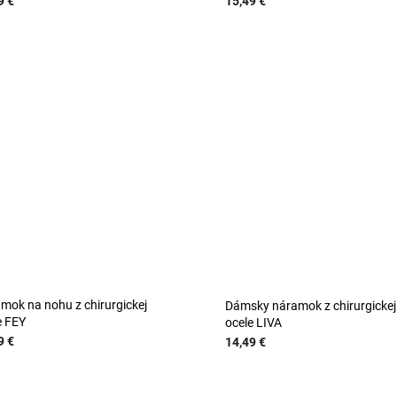
9 €
15,49 €
mok na nohu z chirurgickej
Dámsky náramok z chirurgickej
e FEY
ocele LIVA
9 €
14,49 €