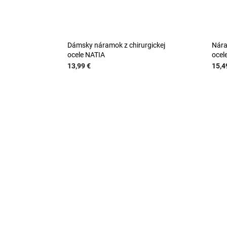
Dámsky náramok z chirurgickej
Nára
ocele NATIA
ocel
13,99 €
15,4