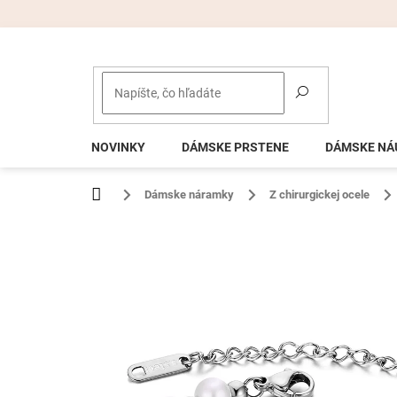
Prejsť
na
obsah
NOVINKY
DÁMSKE PRSTENE
DÁMSKE NÁ
Domov
Dámske náramky
Z chirurgickej ocele