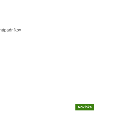
j nápadníkov
Novinka