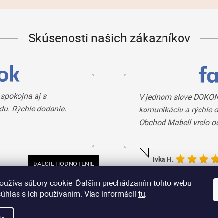
Skúsenosti našich zákazníkov
 spokojna aj s
V jednom slove DOKON
du. Rýchle dodanie.
komunikáciu a rýchle d
Obchod Mabell vrelo o
Ivka H.
DALSIE HODNOTENIE
oužíva súbory cookie. Ďalším prechádzaním tohto webu
súhlas s ich používaním. Viac informácií
tu
.