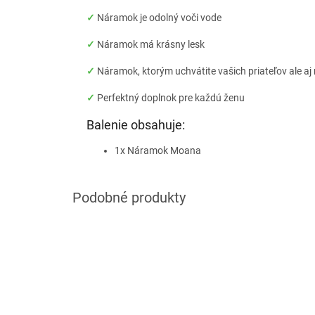
✓
Náramok je odolný voči vode
✓
Náramok má krásny lesk
✓
Náramok, ktorým uchvátite vašich priateľov ale a
✓
Perfektný doplnok pre každú ženu
Balenie obsahuje:
1x Náramok Moana