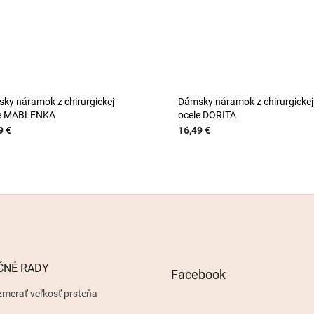
ky náramok z chirurgickej
Dámsky náramok z chirurgickej
le MABLENKA
ocele DORITA
9 €
16,49 €
ČNÉ RADY
Facebook
zmerať veľkosť prsteňa