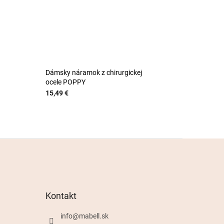
Dámsky náramok z chirurgickej
ocele POPPY
15,49 €
Kontakt
info
@
mabell.sk