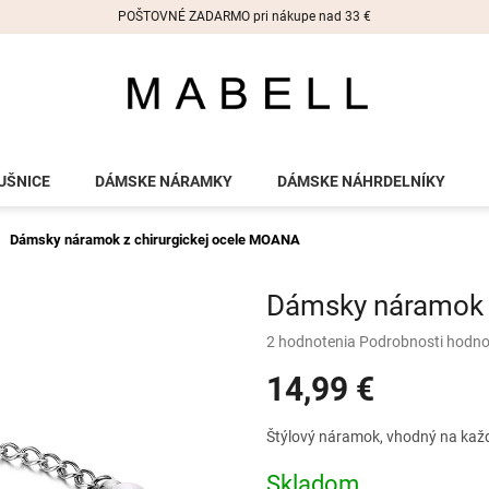
POŠTOVNÉ ZADARMO pri nákupe nad 33 €
UŠNICE
DÁMSKE NÁRAMKY
DÁMSKE NÁHRDELNÍKY
Dámsky náramok z chirurgickej ocele MOANA
Dámsky náramok 
Priemerné
2 hodnotenia
Podrobnosti hodno
hodnotenie
14,99 €
produktu
je
5,0
Jednotková
Štýlový náramok, vhodný na každú
z
cena:
5
Skladom
hviezdičiek.