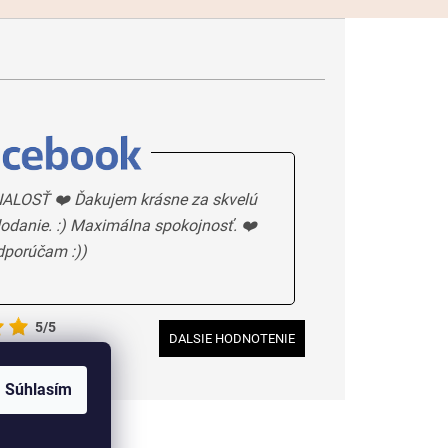
ALOSŤ ❤️ Ďakujem krásne za skvelú
odanie. :) Maximálna spokojnosť. ❤️
dporúčam :))
5/5
DALSIE HODNOTENIE
Súhlasím