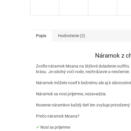
Popis
Hodnotenie (2)
Náramok z ch
Zvoľte náramok Moana na štýlové doladenie outfitu. N
krásu. Je odolný voči vode, nezhrdzavie a neočernie.
Náramok môžete nosiť k bežnému ale aj k slávnostném
Náramok sa nosí príjemne, nezavadzia.
Nosenie náramkov každý deň len zvyšuje prirodzený 
Prečo náramok Moana?
✓
Nosí sa príjemne