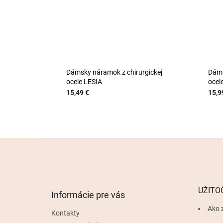
Dámsky náramok z chirurgickej
Dáms
ocele LESIA
oce
15,49 €
15,9
Z
á
p
ä
t
UŽITO
Informácie pre vás
i
e
Ako 
Kontakty