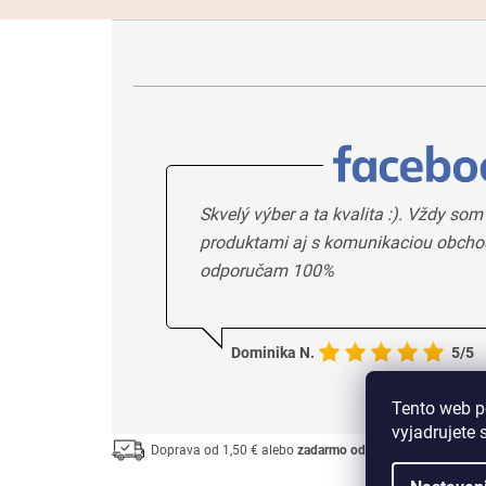
Skvelý výber a ta kvalita :). Vždy som
produktami aj s komunikaciou obcho
odporučam 100%
Dominika N.
5/5
Tento web p
vyjadrujete 
Doprava od 1,50 € alebo
zadarmo od 33 €