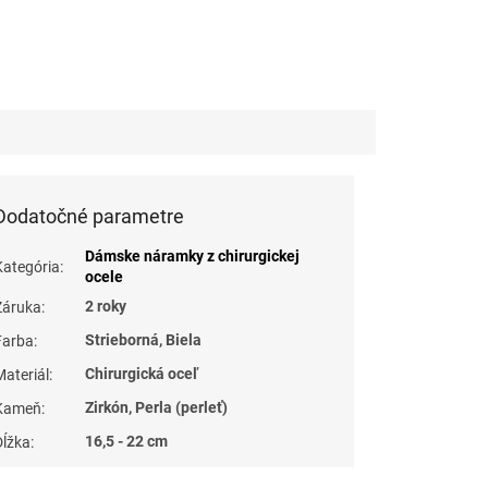
Dodatočné parametre
Dámske náramky z chirurgickej
Kategória
:
ocele
2 roky
Záruka
:
Strieborná, Biela
Farba
:
Chirurgická oceľ
Materiál
:
Zirkón, Perla (perleť)
Kameň
:
16,5 - 22 cm
Dĺžka
: