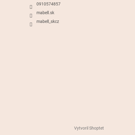
0910574857
mabell.sk
mabell_skcz
Vytvoril Shoptet