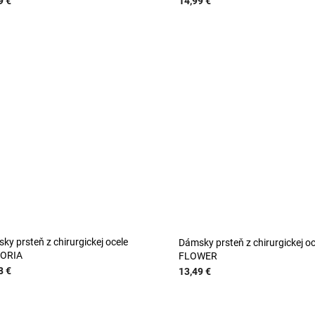
9 €
14,99 €
ky prsteň z chirurgickej ocele
Dámsky prsteň z chirurgickej oc
TORIA
FLOWER
8 €
13,49 €