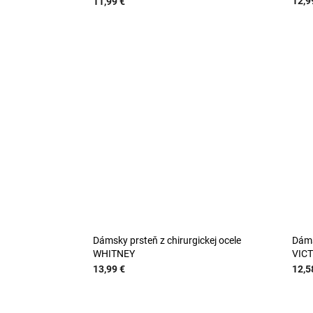
12,9
11,99 €
Dámsky prsteň z chirurgickej ocele
Dáms
WHITNEY
VIC
13,99 €
12,5