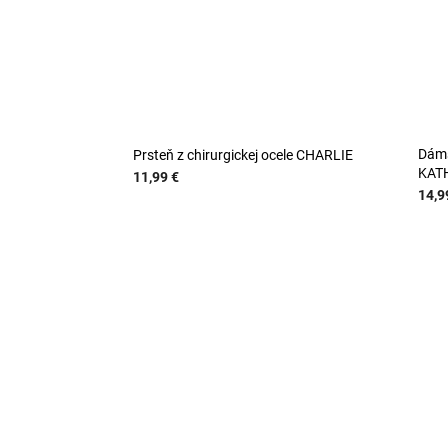
Dáms
Prsteň z chirurgickej ocele CHARLIE
KAT
11,99 €
14,9