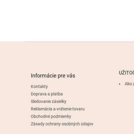
Z
á
p
ä
t
UŽITO
Informácie pre vás
i
e
Ako 
Kontakty
Doprava a platba
Sledovanie zásielky
Reklamácia a vrátenie tovaru
Obchodné podmienky
Zásady ochrany osobných údajov