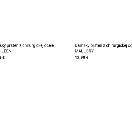
ky prsteň z chirurgickej ocele
Dámsky prsteň z chirurgickej oc
HLEEN
MALLORY
9 €
12,99 €