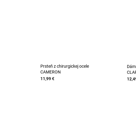
Prsteň z chirurgickej ocele
Dáms
CAMERON
CLA
11,99 €
12,4