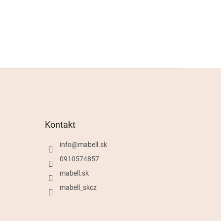
Kontakt
info
@
mabell.sk
0910574857
mabell.sk
mabell_skcz