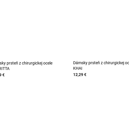
Dámsky prsteň z chirurgickej oc
ky prsteň z chirurgickej ocele
KHAI
RITTA
12,29 €
9 €