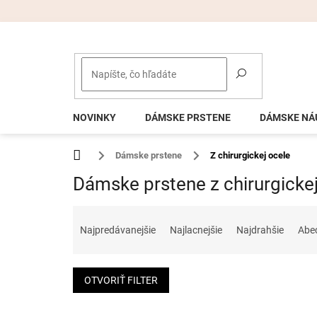
Prejsť
na
obsah
NOVINKY
DÁMSKE PRSTENE
DÁMSKE NÁ
Domov
Dámske prstene
Z chirurgickej ocele
Dámske prstene z chirurgickej
R
a
Najpredávanejšie
Najlacnejšie
Najdrahšie
Abe
d
e
n
OTVORIŤ FILTER
i
e
V