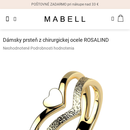
Prejsť
POŠTOVNÉ ZADARMO pri nákupe nad 33 €
na
obsah
Novinky
NÁK
Dámske
prstene
KOŠ
Dámsky prsteň z chirurgickej ocele ROSALIND
Dámske
Priemerné
Neohodnotené
Podrobnosti hodnotenia
náušnice
hodnotenie
produktu
je
Dámske
náramky
0,0
z
5
Dámske
hviezdičiek.
náhrdelníky
Dámske
hodinky
Ostatné