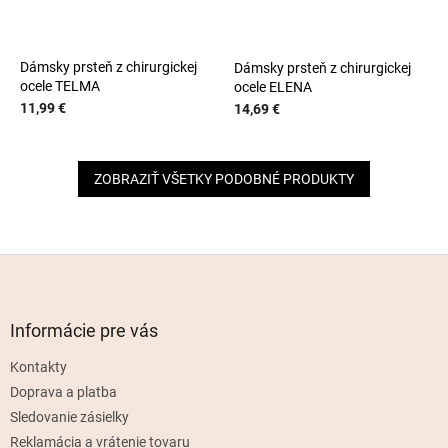
Dámsky prsteň z chirurgickej
Dámsky prsteň z chirurgickej
ocele TELMA
ocele ELENA
11,99 €
14,69 €
ZOBRAZIŤ VŠETKY PODOBNÉ PRODUKTY
Z
á
p
ä
Informácie pre vás
t
Kontakty
i
e
Doprava a platba
Sledovanie zásielky
Reklamácia a vrátenie tovaru