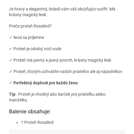
Je hravý a elegantný, doladí vám váš okúzľujúci outfit. Má
krásny magický lesk.
Prečo prsteň Rosalind?
✓
Nosí sa príjemne
✓
Prsteň je odolný voči vode
✓
Prsteň má pevný a jasný povrch, krásny magický lesk
✓
Prsteň, ktorým uchvátite vašich priateľov ale aj nápadníkov
✓
Perfektný doplnok pre každú ženu
Tip:
Prsteň je vhodný ako darček pre priateľku alebo
manželku.
Balenie obsahuje:
1 Prsteň Rosalind