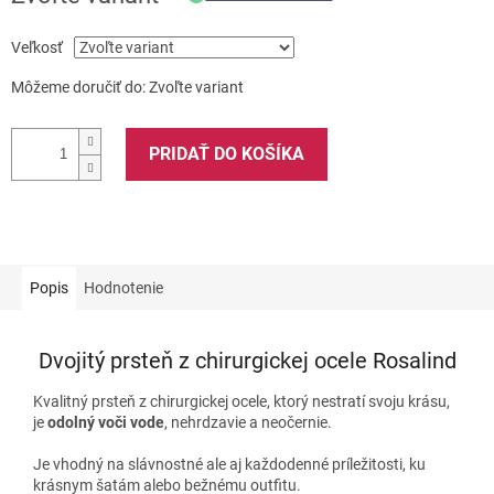
Veľkosť
Môžeme doručiť do:
Zvoľte variant
PRIDAŤ DO KOŠÍKA
Popis
Hodnotenie
Dvojitý prsteň z chirurgickej ocele Rosalind
Kvalitný prsteň z chirurgickej ocele, ktorý nestratí svoju krásu,
je
odolný voči vode
, nehrdzavie a neočernie.
Je vhodný na slávnostné ale aj každodenné príležitosti, ku
krásnym šatám alebo bežnému outfitu.