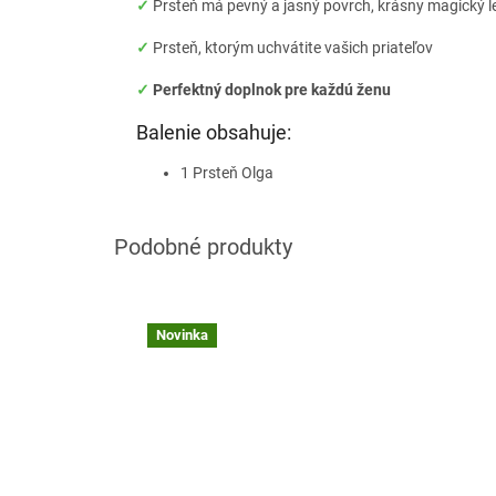
✓
Prsteň má pevný a jasný povrch, krásny magický l
✓
Prsteň, ktorým uchvátite vašich priateľov
✓
Perfektný doplnok pre každú ženu
Balenie obsahuje:
1 Prsteň Olga
Novinka