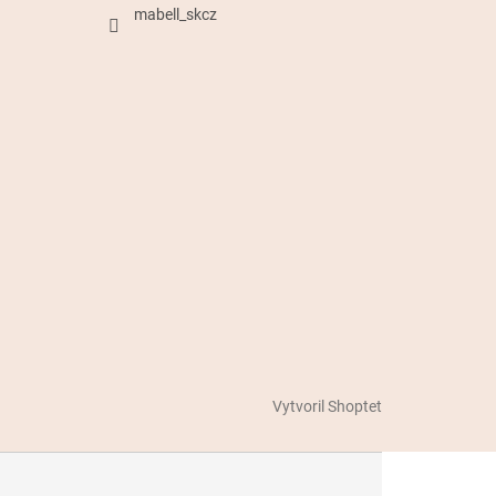
mabell_skcz
Vytvoril Shoptet