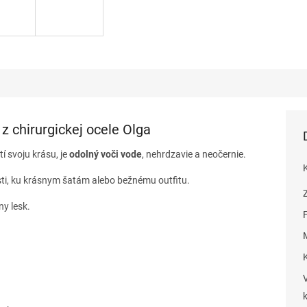
 z chirurgickej ocele Olga
tí svoju krásu, je
odolný voči vode
, nehrdzavie a neočernie.
sti, ku krásnym šatám alebo bežnému outfitu.
y lesk.