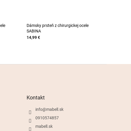
ele
Dámsky prsteň z chirurgickej ocele
SABINA
14,99 €
Kontakt
info
@
mabell.sk
0910574857
mabell.sk