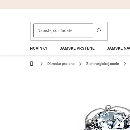
Prejsť
na
obsah
NOVINKY
DÁMSKE PRSTENE
DÁMSKE NÁ
Domov
Dámske prstene
Z chirurgickej ocele