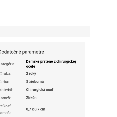
Dodatočné parametre
Dámske prstene z chirurgickej
Kategória
:
ocele
2 roky
Záruka
:
Strieborná
Farba
:
Chirurgická oceľ
Materiál
:
Zirkón
Kameň
:
Veľkosť
0,7 x 0,7 cm
kameňa
: