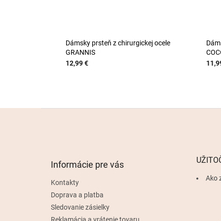
Dámsky prsteň z chirurgickej ocele
Dáms
GRANNIS
COC
12,99 €
11,9
Z
á
p
ä
t
UŽITO
Informácie pre vás
i
e
Ako 
Kontakty
Doprava a platba
Sledovanie zásielky
Reklamácia a vrátenie tovaru