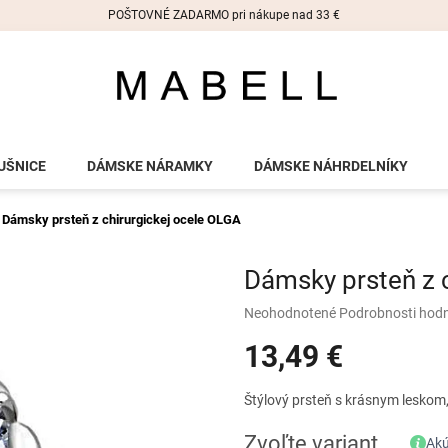
POŠTOVNÉ ZADARMO pri nákupe nad 33 €
UŠNICE
DÁMSKE NÁRAMKY
DÁMSKE NÁHRDELNÍKY
Dámsky prsteň z chirurgickej ocele OLGA
Dámsky prsteň z 
Priemerné
Neohodnotené
Podrobnosti hod
hodnotenie
13,49 €
produktu
je
0,0
Jednotková
Štýlový prsteň s krásnym leskom,
z
cena:
5
Zvoľte variant
Akú
hviezdičiek.