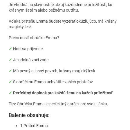
Je vhodná na slávnostné ale aj každodenné príležitosti, ku
krásnym šatám alebo bežnému outfitu.
Vďaka prsteňu Emma budete vyzerať okúzľujúco, má krásny
magický lesk.
Prečo nosiť obrúčku Emma?
✓
Nosí sa príjemne
✓
Je odolná voči vode
✓
Má pevný a jasný povrch, krásny magický lesk
✓
S obrúčkou Emma uchvátite vašich priateľov
✓
Perfektný doplnok pre každú ženu na každú príležitosť
Tip:
Obrúčka Emma je perfektný darček pre svoju lásku.
Balenie obsahuje:
1 Prsteň Emma