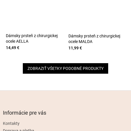
Dámsky prsteň z chirurgickej
Dámsky prsteň z chirurgickej
ocele AELLA
ocele MALDA
14,49 €
11,99 €
ZOBRAZIŤ VŠETKY PODOBNÉ PRODUKTY
Z
á
p
ä
Informácie pre vás
t
Kontakty
i
Doprava a platba