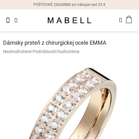
Prejsť
POŠTOVNÉ ZADARMO pri nákupe nad 33 €
na
obsah
Novinky
NÁK
Dámske
prstene
KOŠ
Dámsky prsteň z chirurgickej ocele EMMA
Dámske
Priemerné
Neohodnotené
Podrobnosti hodnotenia
náušnice
hodnotenie
produktu
je
Dámske
náramky
0,0
z
5
Dámske
hviezdičiek.
náhrdelníky
Dámske
hodinky
Ostatné