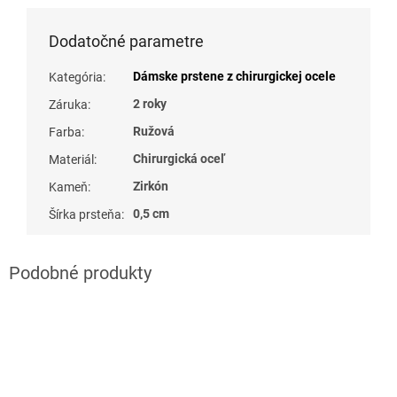
Dodatočné parametre
Dámske prstene z chirurgickej ocele
Kategória
:
2 roky
Záruka
:
Ružová
Farba
:
Chirurgická oceľ
Materiál
:
Zirkón
Kameň
:
0,5 cm
Šírka prsteňa
: