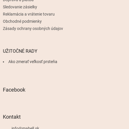
e
Sledovanie zásielky
Reklamácia a vrátenie tovaru
Obchodné podmienky
Zásady ochrany osobných údajov
UŽITOČNÉ RADY
Ako zmerať veľkosť prsteňa
Facebook
Kontakt
info
@
mabell.sk