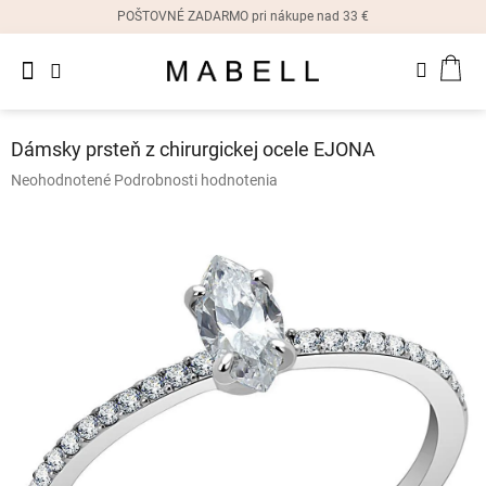
Prejsť
POŠTOVNÉ ZADARMO pri nákupe nad 33 €
na
obsah
Novinky
NÁK
Dámske
prstene
KOŠ
Dámsky prsteň z chirurgickej ocele EJONA
Dámske
Priemerné
Neohodnotené
Podrobnosti hodnotenia
náušnice
hodnotenie
produktu
je
Dámske
náramky
0,0
z
5
Dámske
hviezdičiek.
náhrdelníky
Dámske
hodinky
Ostatné