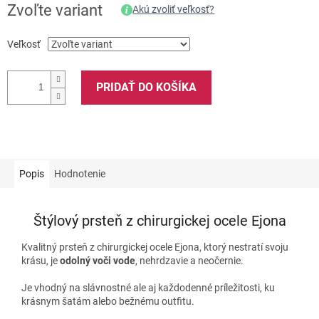
Zvoľte variant
Akú zvoliť veľkosť?
Veľkosť
PRIDAŤ DO KOŠÍKA
Popis
Hodnotenie
Štýlový prsteň z chirurgickej ocele Ejona
Kvalitný prsteň z chirurgickej ocele Ejona, ktorý nestratí svoju
krásu, je
odolný voči vode
, nehrdzavie a neočernie.
Je vhodný na slávnostné ale aj každodenné príležitosti, ku
krásnym šatám alebo bežnému outfitu.