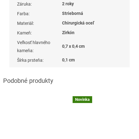
2 roky
Záruka
:
Strieborná
Farba
:
Chirurgická oceľ
Materiál
:
Zirkón
Kameň
:
Veľkosť hlavného
0,7 x 0,4 cm
kameňa
:
0,1 cm
Šírka prsteňa
:
Novinka