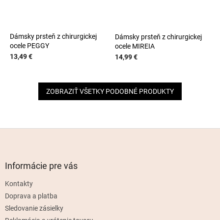
Dámsky prsteň z chirurgickej
Dámsky prsteň z chirurgickej
ocele PEGGY
ocele MIREIA
13,49 €
14,99 €
ZOBRAZIŤ VŠETKY PODOBNÉ PRODUKTY
Z
á
p
ä
Informácie pre vás
t
Kontakty
i
e
Doprava a platba
Sledovanie zásielky