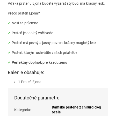
Vďaka prsteňu Ejona budete vyzerať štýlovo, má krásny lesk.
Prečo prsteň Ejona?
✓
Nosí sa príjemne
✓
Prsteň je odolný voči vode
✓
Prsteň má pevný a jasný povrch, krásny magický lesk
✓
Prsteň, ktorým uchvátite vašich priateľov
✓
Perfektný doplnok pre každú ženu
Balenie obsahuje:
1 Prsteň Ejona
Dodatočné parametre
Dámske prstene z chirurgickej
Kategória
:
ocele