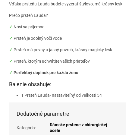
Vďaka prsteňu Lauda budete vyzerať štýlovo, má krásny lesk.
Prečo prsteň Lauda?
✓
Nosí sa príjemne
✓
Prsteň je odolný voči vode
✓
Prsteň má pevný a jasný povrch, krásny magický lesk
✓
Prsteň, ktorým uchvátite vašich priateľov
✓
Perfektný doplnok pre každú ženu
Balenie obsahuje:
1 Prsteň Lauda- nastaviteľný od veľkosti 54
Dodatočné parametre
Dámske prstene z chirurgickej
Kategória
:
ocele