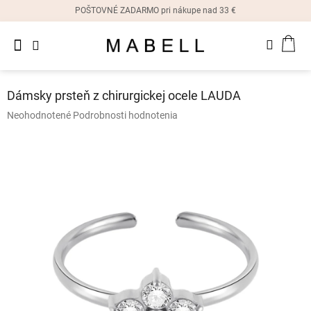
Prejsť
POŠTOVNÉ ZADARMO pri nákupe nad 33 €
na
obsah
Novinky
NÁK
Dámske
prstene
KOŠ
Dámsky prsteň z chirurgickej ocele LAUDA
Dámske
Priemerné
Neohodnotené
Podrobnosti hodnotenia
náušnice
hodnotenie
produktu
je
Dámske
náramky
0,0
z
5
Dámske
hviezdičiek.
náhrdelníky
Dámske
hodinky
Ostatné