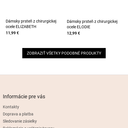
Dámsky prsteň z chirurgickej
Dámsky prsteň z chirurgickej
ocele ELIZABETH
ocele ELODIE
11,99 €
12,99 €
ZOBRAZIŤ VŠETKY PODOBNÉ PRODUKTY
Z
á
p
ä
Informácie pre vás
t
Kontakty
i
e
Doprava a platba
Sledovanie zásielky