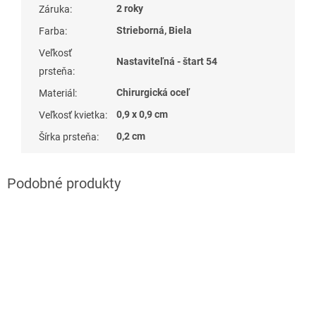
2 roky
Záruka
:
Strieborná, Biela
Farba
:
Veľkosť
Nastaviteľná - štart 54
prsteňa
:
Chirurgická oceľ
Materiál
:
0,9 x 0,9 cm
Veľkosť kvietka
:
0,2 cm
Šírka prsteňa
: