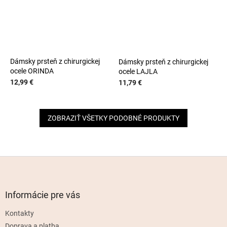
Dámsky prsteň z chirurgickej
Dámsky prsteň z chirurgickej
ocele ORINDA
ocele LAJLA
12,99 €
11,79 €
ZOBRAZIŤ VŠETKY PODOBNÉ PRODUKTY
Z
á
p
ä
Informácie pre vás
t
Kontakty
i
Doprava a platba