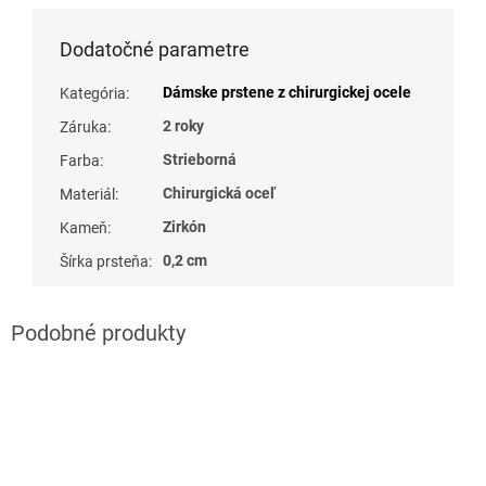
Dodatočné parametre
Dámske prstene z chirurgickej ocele
Kategória
:
2 roky
Záruka
:
Strieborná
Farba
:
Chirurgická oceľ
Materiál
:
Zirkón
Kameň
:
0,2 cm
Šírka prsteňa
: