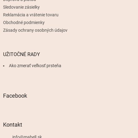
e
Sledovanie zásielky
Reklamácia a vrátenie tovaru
Obchodné podmienky
Zásady ochrany osobných údajov
UŽITOČNÉ RADY
Ako zmerať veľkosť prsteňa
Facebook
Kontakt
info
@
mabell.sk