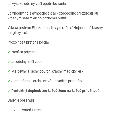
Je vysoko odolný voči opotrebovaniu.
Je vhodný na slávnostné ale aj každodenné príležitosti, ku
krásnym šatám alebo bežnému outfitu.
Vďaka prsteňu Fiorela budete vyzerať okúzľujúco, má krásny
magický lesk.
Prečo nosiť prsteň Fiorela?
✓
Nosí sa príjemne
✓
Je odolný voči vode
✓
Má pevný a jasný povrch, krásny magický lesk
✓
S prsteňom Fiorela uchvátite vašich priateľov
✓
Perfektný doplnok pre každú ženu na každú príležitosť
Balenie obsahuje:
1 Prsteň Fiorela