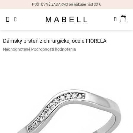
Prejsť
POŠTOVNÉ ZADARMO pri nákupe nad 33 €
na
obsah
Novinky
NÁK
Dámske
prstene
KOŠ
Dámsky prsteň z chirurgickej ocele FIORELA
Dámske
Priemerné
Neohodnotené
Podrobnosti hodnotenia
náušnice
hodnotenie
produktu
je
Dámske
náramky
0,0
z
5
Dámske
hviezdičiek.
náhrdelníky
Dámske
hodinky
Ostatné