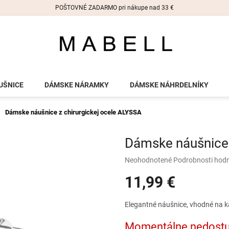
POŠTOVNÉ ZADARMO pri nákupe nad 33 €
UŠNICE
DÁMSKE NÁRAMKY
DÁMSKE NÁHRDELNÍKY
Dámske náušnice z chirurgickej ocele ALYSSA
Dámske náušnice 
Priemerné
Neohodnotené
Podrobnosti hod
hodnotenie
11,99 €
produktu
je
0,0
Jednotková
Elegantné náušnice, vhodné na ka
z
cena:
5
Momentálne nedost
hviezdičiek.