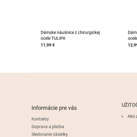
Dámske náušnice z chirurgickej
Dáms
ocele TULIPA
ocel
11,99 €
12,9
Z
á
p
ä
t
UŽITO
Informácie pre vás
i
e
Ako 
Kontakty
Doprava a platba
Sledovanie zásielky