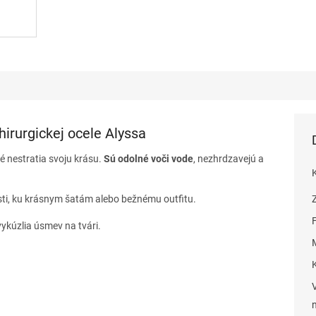
hirurgickej ocele Alyssa
ré nestratia svoju krásu.
Sú odolné voči vode
, nezhrdzavejú a
sti, ku krásnym šatám alebo bežnému outfitu.
ykúzlia úsmev na tvári.