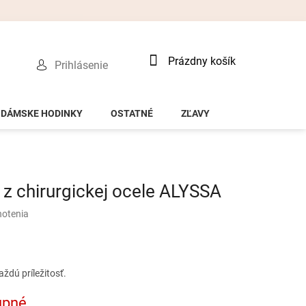
Nákupný
Prázdny košík
Prihlásenie
košík
DÁMSKE HODINKY
OSTATNÉ
ZĽAVY
z chirurgickej ocele ALYSSA
notenia
ždú príležitosť.
upné