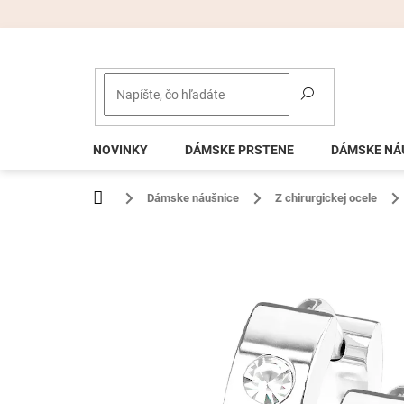
Prejsť
na
obsah
NOVINKY
DÁMSKE PRSTENE
DÁMSKE NÁ
Domov
Dámske náušnice
Z chirurgickej ocele