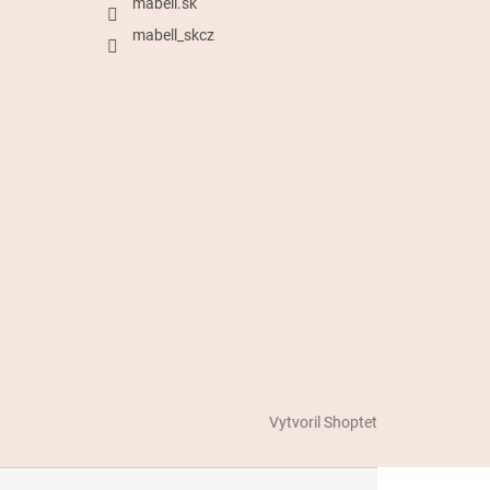
mabell.sk
mabell_skcz
Vytvoril Shoptet