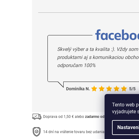
Skvelý výber a ta kvalita :). Vždy som
produktami aj s komunikaciou obcho
odporučam 100%
Dominika N.
5/5
Tento web p
vyjadrujete 
Doprava od 1,50 € alebo
zadarmo od 33 €
Nastaven
14 dní na vrátenie tovaru bez udania dôvodu