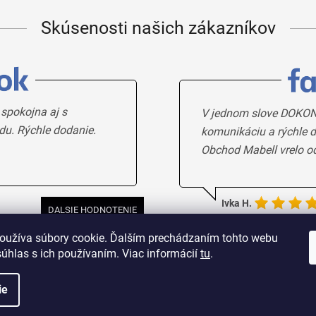
Skúsenosti našich zákazníkov
 spokojna aj s
V jednom slove DOKON
du. Rýchle dodanie.
komunikáciu a rýchle d
Obchod Mabell vrelo o
Ivka H.
DALSIE HODNOTENIE
oužíva súbory cookie. Ďalším prechádzaním tohto webu
súhlas s ich používaním. Viac informácií
tu
.
ie