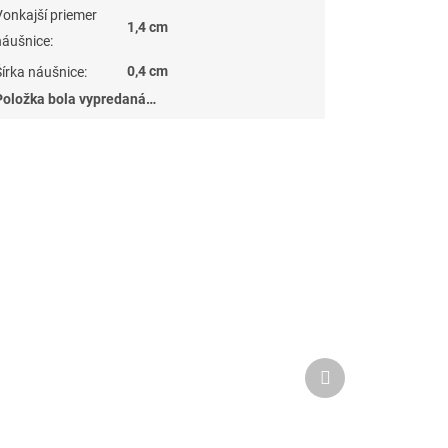
Vonkajší priemer
1,4 cm
náušnice
:
0,4 cm
Šírka náušnice
:
Položka bola vypredaná…
Ďalší
produkt