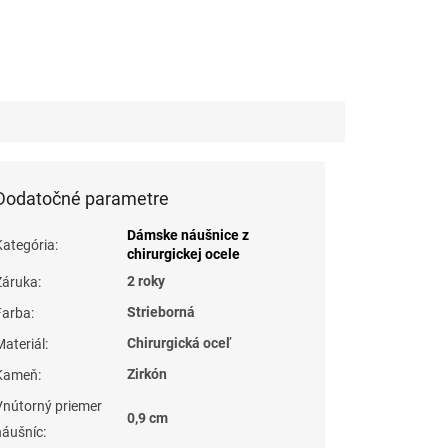
Dodatočné parametre
Dámske náušnice z
Kategória
:
chirurgickej ocele
2 roky
Záruka
:
Strieborná
Farba
:
Chirurgická oceľ
Materiál
:
Zirkón
Kameň
:
Vnútorný priemer
0,9 cm
náušníc
: