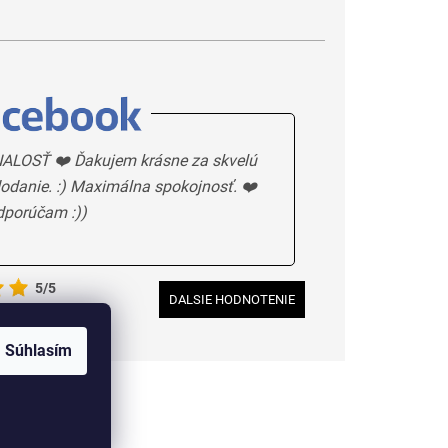
ALOSŤ ❤️ Ďakujem krásne za skvelú
odanie. :) Maximálna spokojnosť. ❤️
dporúčam :))
5/5
DALSIE HODNOTENIE
Súhlasím