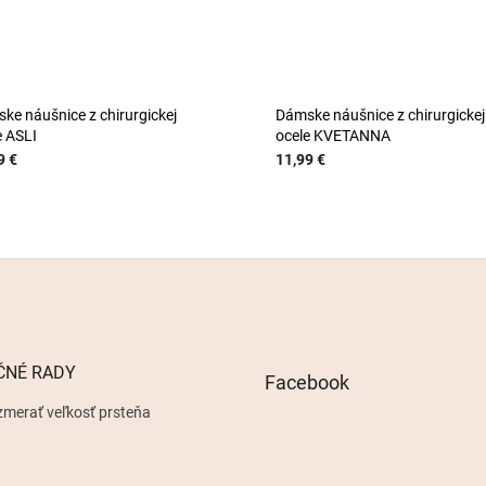
ke náušnice z chirurgickej
Dámske náušnice z chirurgickej
e ASLI
ocele KVETANNA
9 €
11,99 €
ČNÉ RADY
Facebook
zmerať veľkosť prsteňa