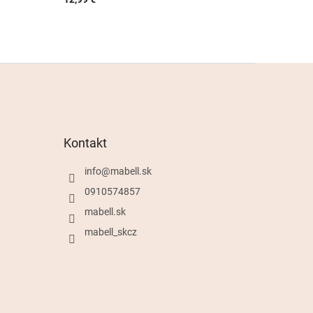
Kontakt
info
@
mabell.sk
0910574857
mabell.sk
mabell_skcz