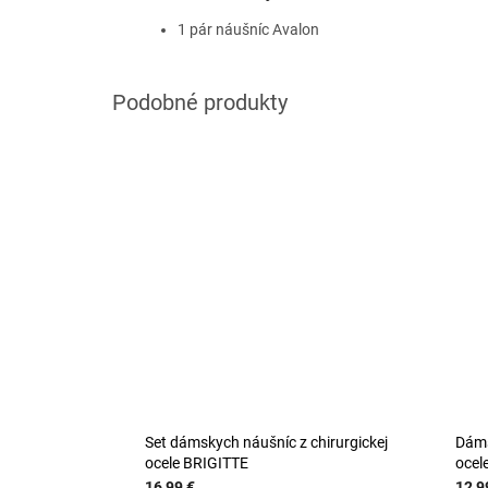
1 pár náušníc Avalon
Set dámskych náušníc z chirurgickej
Dáms
ocele BRIGITTE
ocel
16,99 €
12,9