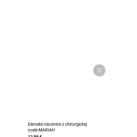
Ďalší
produkt
Dámske náušnice z chirurgickej
ocele MARIAH
12,99 €