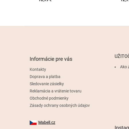
Z
á
p
ä
t
UŽITO
Informácie pre vás
i
e
Ako 
Kontakty
Doprava a platba
Sledovanie zásielky
Reklamácia a vrátenie tovaru
Obchodné podmienky
Zásady ochrany osobných údajov
Mabell.cz
Insta