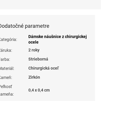
Dodatočné parametre
Dámske náušnice z chirurgickej
Kategória
:
ocele
2 roky
Záruka
:
Strieborná
Farba
:
Chirurgická oceľ
Materiál
:
Zirkón
Kameň
:
Veľkosť
0,4 x 0,4 cm
kameňa
: