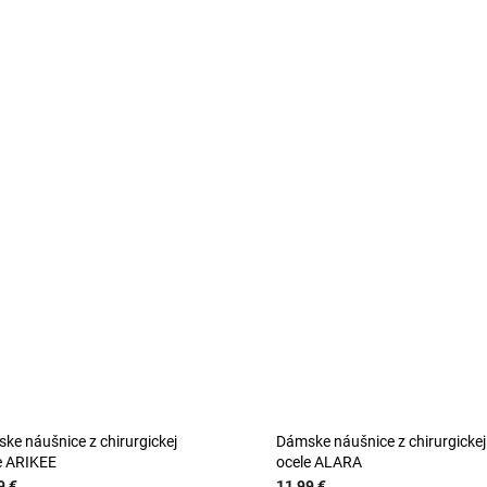
ke náušnice z chirurgickej
Dámske náušnice z chirurgickej
e ARIKEE
ocele ALARA
9 €
11,99 €