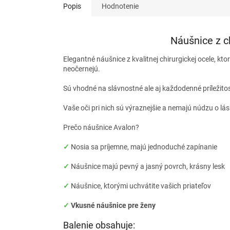
Popis
Hodnotenie
Náušnice z c
Elegantné náušnice z kvalitnej chirurgickej ocele, kto
neočernejú.
Sú vhodné na slávnostné ale aj každodenné príležito
Vaše oči pri nich sú výraznejšie a nemajú núdzu o lá
Prečo náušnice Avalon?
✓
Nosia sa príjemne, majú jednoduché zapínanie
✓
Náušnice majú pevný a jasný povrch, krásny lesk
✓
Náušnice, ktorými uchvátite vašich priateľov
✓
Vkusné náušnice pre ženy
Balenie obsahuje: