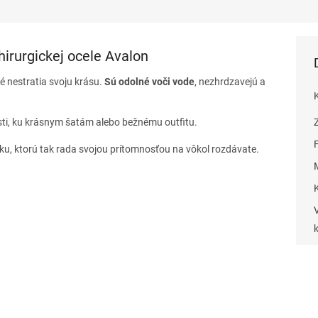
hirurgickej ocele Avalon
ré nestratia svoju krásu.
Sú odolné voči vode
, nezhrdzavejú a
sti, ku krásnym šatám alebo bežnému outfitu.
sku, ktorú tak rada svojou prítomnosťou na vôkol rozdávate.