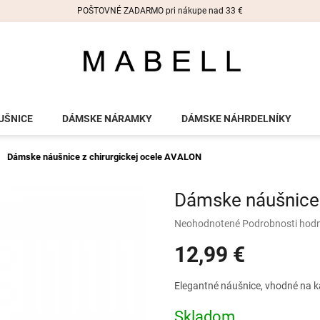
POŠTOVNÉ ZADARMO pri nákupe nad 33 €
UŠNICE
DÁMSKE NÁRAMKY
DÁMSKE NÁHRDELNÍKY
Dámske náušnice z chirurgickej ocele AVALON
Dámske náušnice 
Priemerné
Neohodnotené
Podrobnosti hod
hodnotenie
12,99 €
produktu
je
0,0
Jednotková
Elegantné náušnice, vhodné na ka
z
cena:
5
Skladom
hviezdičiek.