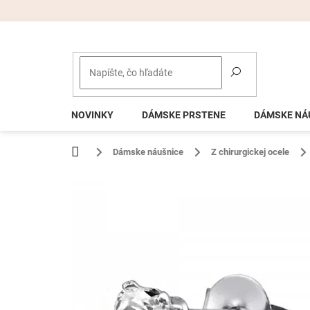
Prejsť
na
obsah
NOVINKY
DÁMSKE PRSTENE
DÁMSKE NÁ
Domov
Dámske náušnice
Z chirurgickej ocele