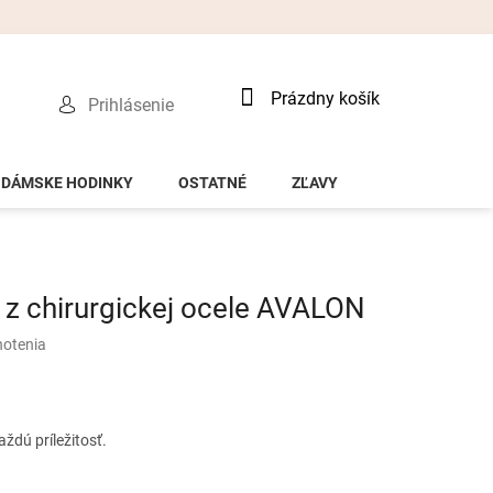
Nákupný
Prázdny košík
Prihlásenie
košík
DÁMSKE HODINKY
OSTATNÉ
ZĽAVY
z chirurgickej ocele AVALON
notenia
ždú príležitosť.