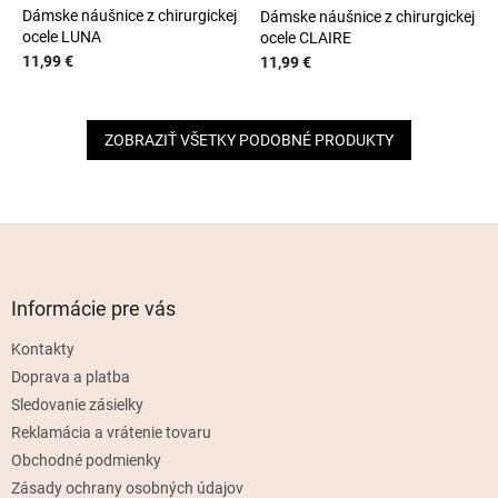
Dámske náušnice z chirurgickej
Dámske náušnice z chirurgickej
ocele LUNA
ocele CLAIRE
11,99 €
11,99 €
ZOBRAZIŤ VŠETKY PODOBNÉ PRODUKTY
Z
á
p
ä
Informácie pre vás
t
Kontakty
i
e
Doprava a platba
Sledovanie zásielky
Reklamácia a vrátenie tovaru
Obchodné podmienky
Zásady ochrany osobných údajov