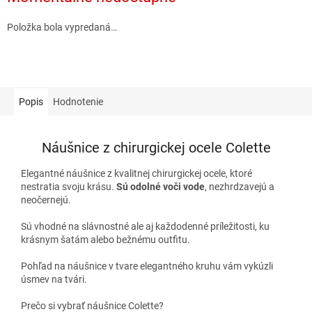
Položka bola vypredaná…
Popis
Hodnotenie
Náušnice z chirurgickej ocele Colette
Elegantné náušnice z kvalitnej chirurgickej ocele, ktoré
nestratia svoju krásu.
Sú odolné voči vode
, nezhrdzavejú a
neočernejú.
Sú vhodné na slávnostné ale aj každodenné príležitosti, ku
krásnym šatám alebo bežnému outfitu.
Pohľad na náušnice v tvare elegantného kruhu vám vykúzli
úsmev na tvári.
Prečo si vybrať náušnice Colette?