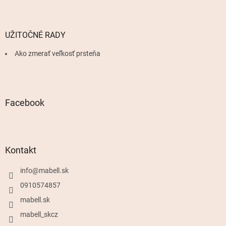
UŽITOČNÉ RADY
Ako zmerať veľkosť prsteňa
Facebook
Kontakt
info
@
mabell.sk
0910574857
mabell.sk
mabell_skcz