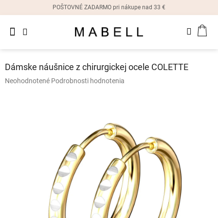
Prejsť
POŠTOVNÉ ZADARMO pri nákupe nad 33 €
na
obsah
Novinky
NÁK
Dámske
prstene
KOŠ
Dámske náušnice z chirurgickej ocele COLETTE
Dámske
Priemerné
Neohodnotené
Podrobnosti hodnotenia
náušnice
hodnotenie
produktu
je
Dámske
náramky
0,0
z
5
Dámske
hviezdičiek.
náhrdelníky
Dámske
hodinky
Ostatné