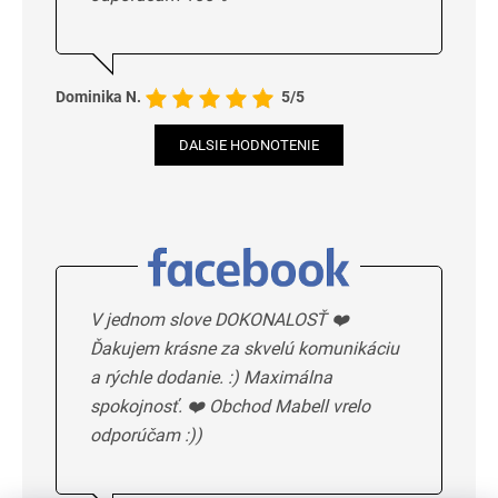
Dominika N.
5/5
DALSIE HODNOTENIE
V jednom slove DOKONALOSŤ ❤️
Ďakujem krásne za skvelú komunikáciu
a rýchle dodanie. :) Maximálna
spokojnosť. ❤️ Obchod Mabell vrelo
odporúčam :))