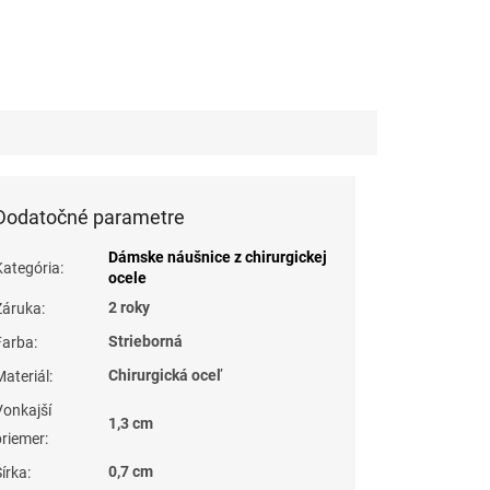
Dodatočné parametre
Dámske náušnice z chirurgickej
Kategória
:
ocele
2 roky
Záruka
:
Strieborná
Farba
:
Chirurgická oceľ
Materiál
:
Vonkajší
1,3 cm
priemer
:
0,7 cm
Šírka
: