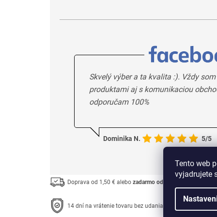
Skvelý výber a ta kvalita :). Vždy som
produktami aj s komunikaciou obcho
odporučam 100%
Dominika N.
5/5
Tento web p
vyjadrujete 
Doprava od 1,50 € alebo
zadarmo od 33 €
Nastaven
14 dní na vrátenie tovaru bez udania dôvodu