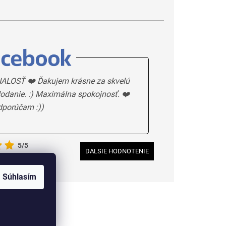
ALOSŤ ❤️ Ďakujem krásne za skvelú
odanie. :) Maximálna spokojnosť. ❤️
dporúčam :))
5/5
DALSIE HODNOTENIE
Súhlasím