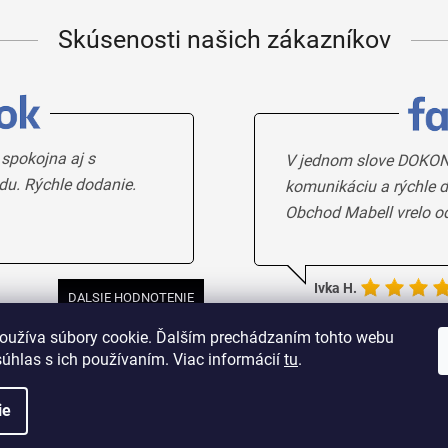
Skúsenosti našich zákazníkov
 spokojna aj s
V jednom slove DOKON
du. Rýchle dodanie.
komunikáciu a rýchle d
Obchod Mabell vrelo o
Ivka H.
DALSIE HODNOTENIE
oužíva súbory cookie. Ďalším prechádzaním tohto webu
súhlas s ich používaním. Viac informácií
tu
.
ie