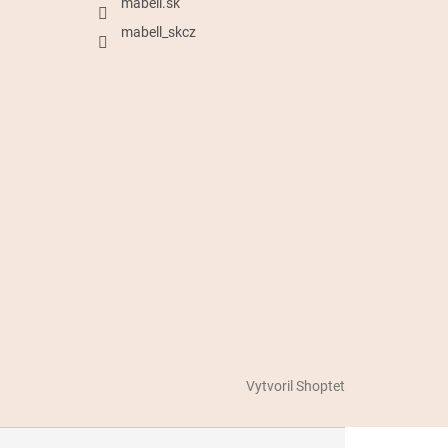
mabell.sk
mabell_skcz
Vytvoril Shoptet