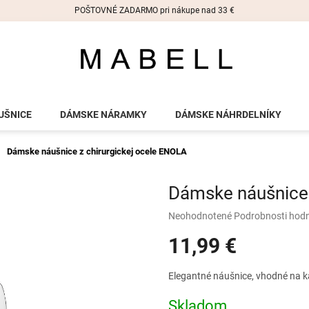
POŠTOVNÉ ZADARMO pri nákupe nad 33 €
UŠNICE
DÁMSKE NÁRAMKY
DÁMSKE NÁHRDELNÍKY
Dámske náušnice z chirurgickej ocele ENOLA
Dámske náušnice 
Priemerné
Neohodnotené
Podrobnosti hod
hodnotenie
11,99 €
produktu
je
0,0
Jednotková
Elegantné náušnice, vhodné na ka
z
cena:
5
Skladom
hviezdičiek.