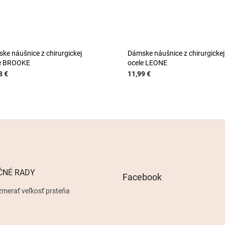
ke náušnice z chirurgickej
Dámske náušnice z chirurgickej
e BROOKE
ocele LEONE
8 €
11,99 €
ČNÉ RADY
Facebook
zmerať veľkosť prsteňa