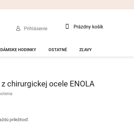
Nákupný
Prázdny košík
Prihlásenie
košík
DÁMSKE HODINKY
OSTATNÉ
ZĽAVY
z chirurgickej ocele ENOLA
notenia
ždú príležitosť.