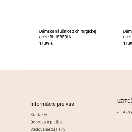
Dámske náušnice z chirurgickej
Dáms
ocele BLUEBERIA
ocel
11,99 €
11,9
Z
á
p
ä
t
UŽITO
Informácie pre vás
i
e
Ako 
Kontakty
Doprava a platba
Sledovanie zásielky