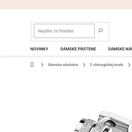
Prejsť
na
obsah
NOVINKY
DÁMSKE PRSTENE
DÁMSKE NÁ
Domov
Dámske náušnice
Z chirurgickej ocele