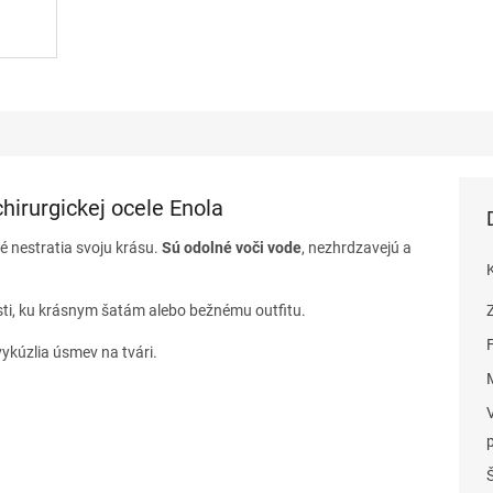
hirurgickej ocele Enola
ré nestratia svoju krásu.
Sú odolné voči vode
, nezhrdzavejú a
sti, ku krásnym šatám alebo bežnému outfitu.
ykúzlia úsmev na tvári.