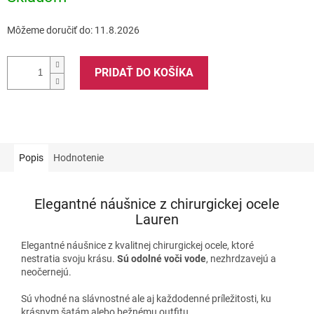
Môžeme doručiť do:
11.8.2026
PRIDAŤ DO KOŠÍKA
Popis
Hodnotenie
Elegantné náušnice z chirurgickej ocele
Lauren
Elegantné náušnice z kvalitnej chirurgickej ocele, ktoré
nestratia svoju krásu.
Sú odolné voči vode
, nezhrdzavejú a
neočernejú.
Sú vhodné na slávnostné ale aj každodenné príležitosti, ku
krásnym šatám alebo bežnému outfitu.