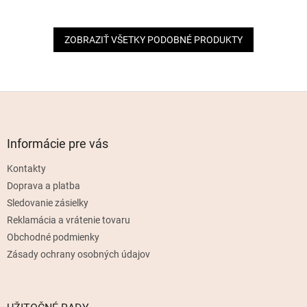
ZOBRAZIŤ VŠETKY PODOBNÉ PRODUKTY
Z
á
p
ä
Informácie pre vás
t
Kontakty
i
e
Doprava a platba
Sledovanie zásielky
Reklamácia a vrátenie tovaru
Obchodné podmienky
Zásady ochrany osobných údajov