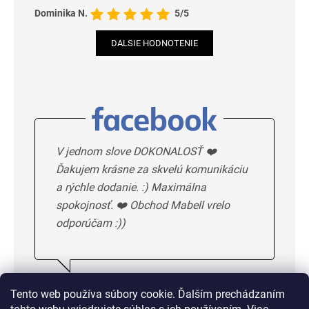
Dominika N.
5/5
DALSIE HODNOTENIE
V jednom slove DOKONALOSŤ ❤️
Ďakujem krásne za skvelú komunikáciu
a rýchle dodanie. :) Maximálna
spokojnosť. ❤️ Obchod Mabell vrelo
odporúčam :))
Ivka H.
5/5
Tento web používa súbory cookie. Ďalším prechádzaním