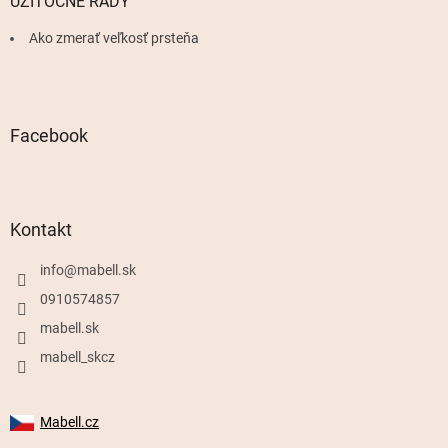
UŽITOČNÉ RADY
Ako zmerať veľkosť prsteňa
Facebook
Kontakt
info
@
mabell.sk
0910574857
mabell.sk
mabell_skcz
Mabell.cz