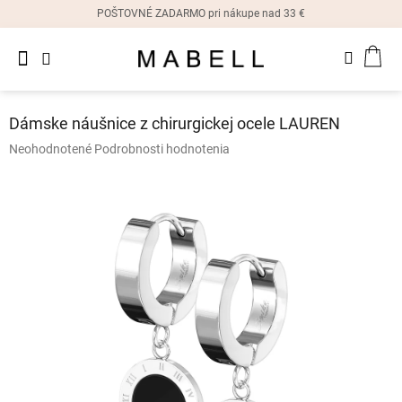
Prejsť
POŠTOVNÉ ZADARMO pri nákupe nad 33 €
na
obsah
Novinky
NÁK
Dámske
prstene
KOŠ
Dámske náušnice z chirurgickej ocele LAUREN
Dámske
Priemerné
Neohodnotené
Podrobnosti hodnotenia
náušnice
hodnotenie
produktu
je
Dámske
náramky
0,0
z
5
Dámske
hviezdičiek.
náhrdelníky
Dámske
hodinky
Ostatné