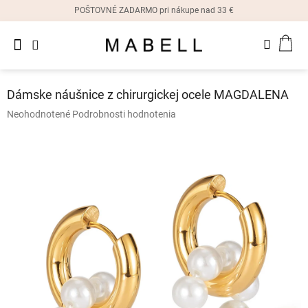
Prejsť
POŠTOVNÉ ZADARMO pri nákupe nad 33 €
na
obsah
Novinky
NÁK
Dámske
prstene
KOŠ
Dámske náušnice z chirurgickej ocele MAGDALENA
Dámske
Priemerné
Neohodnotené
Podrobnosti hodnotenia
náušnice
hodnotenie
produktu
je
Dámske
náramky
0,0
z
5
Dámske
hviezdičiek.
náhrdelníky
Dámske
hodinky
Ostatné