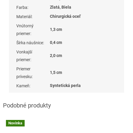
Zlatá, Biela
Farba
:
Chirurgická oceľ
Materiál
:
Vnútorný
1,3 cm
priemer
:
0,4 cm
Šírka náušnice
:
Vonkajší
2,0 cm
priemer
:
Priemer
1,5 cm
prívesku
:
Syntetická perla
Kameň
:
Novinka