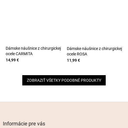
Dámske náušnice z chirurgickej
Dámske náušnice z chirurgickej
ocele CARMITA
ocele ROSA
14,99 €
11,99 €
ZOBRAZIŤ VŠETKY PODOBNÉ PRODUKTY
Z
á
p
ä
Informácie pre vás