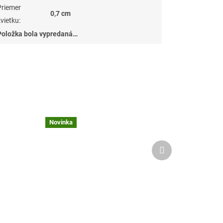
Priemer
0,7 cm
kvietku
:
Položka bola vypredaná…
Novinka
Ďalší
produkt