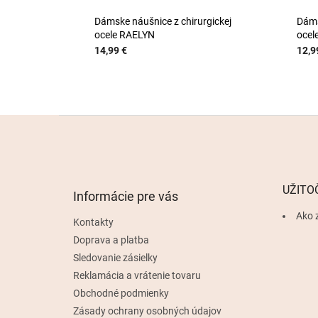
Dámske náušnice z chirurgickej
Dáms
ocele RAELYN
ocel
14,99 €
12,9
Z
á
p
ä
t
UŽITO
Informácie pre vás
i
e
Ako 
Kontakty
Doprava a platba
Sledovanie zásielky
Reklamácia a vrátenie tovaru
Obchodné podmienky
Zásady ochrany osobných údajov