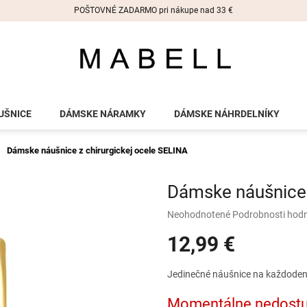
POŠTOVNÉ ZADARMO pri nákupe nad 33 €
UŠNICE
DÁMSKE NÁRAMKY
DÁMSKE NÁHRDELNÍKY
Dámske náušnice z chirurgickej ocele SELINA
Dámske náušnice 
Priemerné
Neohodnotené
Podrobnosti hod
hodnotenie
12,99 €
produktu
je
0,0
Jednotková
Jedinečné náušnice na každoden
z
cena:
5
Momentálne nedost
hviezdičiek.