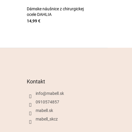
Dámske náušnice z chirurgickej
ocele DAHLIA
14,99 €
Kontakt
info
@
mabell.sk
0910574857
mabell.sk
mabell_skcz