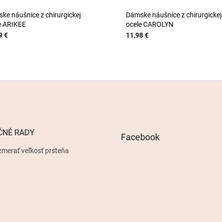
ke náušnice z chirurgickej
Dámske náušnice z chirurgickej
e ARIKEE
ocele CAROLYN
9 €
11,98 €
ČNÉ RADY
Facebook
zmerať veľkosť prsteňa