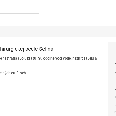
hirurgickej ocele Selina
ré nestratia svoju krásu.
Sú odolné voči vode
, nezhrdzavejú a
enných outfitoch.