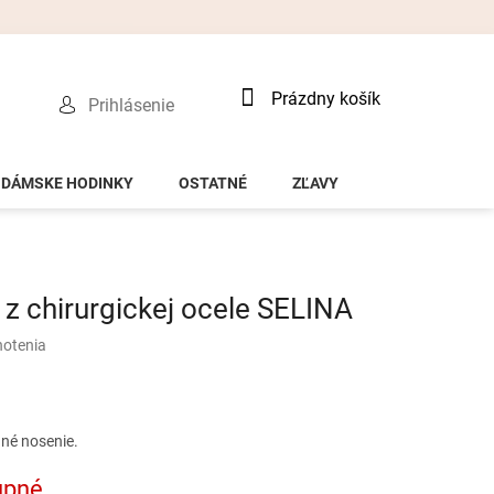
Nákupný
Prázdny košík
Prihlásenie
košík
DÁMSKE HODINKY
OSTATNÉ
ZĽAVY
z chirurgickej ocele SELINA
notenia
né nosenie.
upné