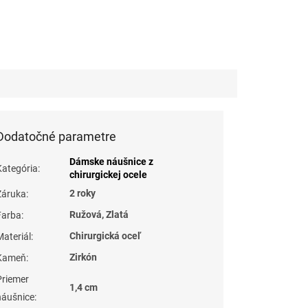
Dodatočné parametre
Dámske náušnice z
Kategória
:
chirurgickej ocele
2 roky
Záruka
:
Ružová, Zlatá
Farba
:
Chirurgická oceľ
Materiál
:
Zirkón
Kameň
:
Priemer
1,4 cm
náušnice
: