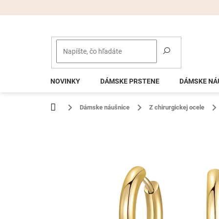
Prejsť
na
obsah
NOVINKY
DÁMSKE PRSTENE
DÁMSKE NÁ
Domov
Dámske náušnice
Z chirurgickej ocele