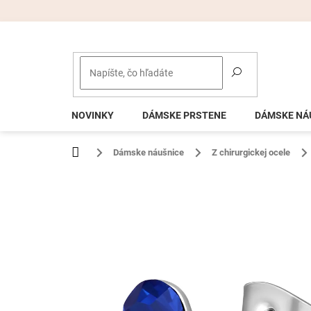
Prejsť
na
obsah
NOVINKY
DÁMSKE PRSTENE
DÁMSKE NÁ
Domov
Dámske náušnice
Z chirurgickej ocele