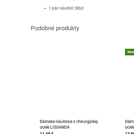
1 pár náušníc Sibyl
Nov
Dámske náušnice z chirurgickej
Dáms
ocele LISSANDA
ocel
11,49 €
13,9