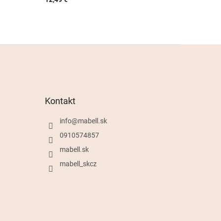
Kontakt
info
@
mabell.sk
0910574857
mabell.sk
mabell_skcz