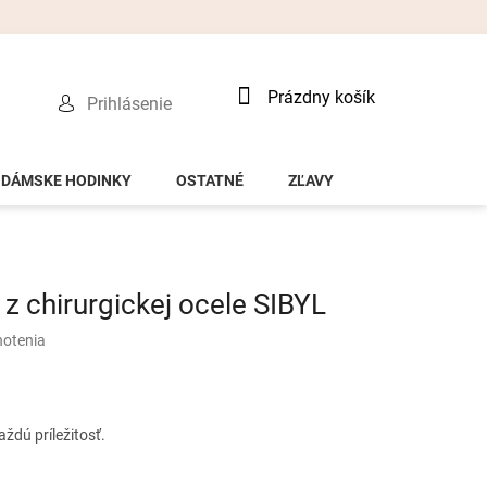
Nákupný
Prázdny košík
Prihlásenie
košík
DÁMSKE HODINKY
OSTATNÉ
ZĽAVY
 chirurgickej ocele SIBYL
notenia
ždú príležitosť.