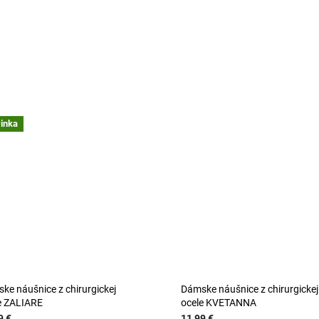
inka
ke náušnice z chirurgickej
Dámske náušnice z chirurgickej
e ZALIARE
ocele KVETANNA
9 €
11,99 €