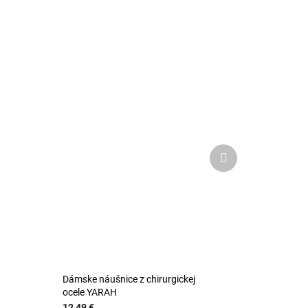
Ďalší
produkt
Dámske náušnice z chirurgickej
ocele YARAH
12,49 €