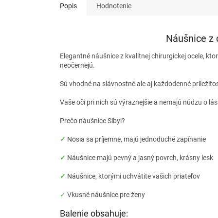
Popis
Hodnotenie
Náušnice z c
Elegantné náušnice z kvalitnej chirurgickej ocele, kto
neočernejú.
Sú vhodné na slávnostné ale aj každodenné príležito
Vaše oči pri nich sú výraznejšie a nemajú núdzu o lá
Prečo náušnice Sibyl?
✓
Nosia sa príjemne, majú jednoduché zapínanie
✓
Náušnice majú pevný a jasný povrch, krásny lesk
✓
Náušnice, ktorými uchvátite vašich priateľov
✓
Vkusné náušnice pre ženy
Balenie obsahuje: