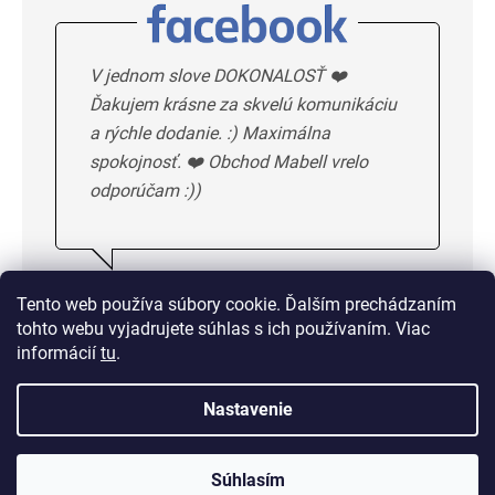
V jednom slove DOKONALOSŤ ❤️
Ďakujem krásne za skvelú komunikáciu
a rýchle dodanie. :) Maximálna
spokojnosť. ❤️ Obchod Mabell vrelo
odporúčam :))
Ivka H.
5/5
Tento web používa súbory cookie. Ďalším prechádzaním
tohto webu vyjadrujete súhlas s ich používaním. Viac
DALSIE HODNOTENIE
informácií
tu
.
Nastavenie
Doprava od 1,50 € alebo
zadarmo od 33 €
Súhlasím