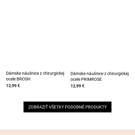
Dámske náušnice z chirurgickej
Dámske náušnice z chirurgickej
ocele BROSH
ocele PRIMROSE
12,99 €
12,99 €
ZOBRAZIŤ VŠETKY PODOBNÉ PRODUKTY
Z