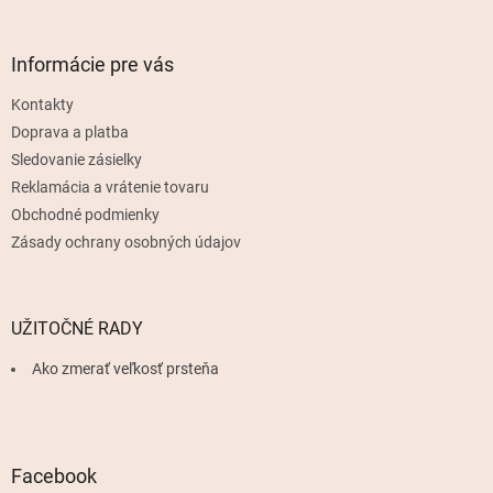
á
p
ä
Informácie pre vás
t
Kontakty
i
e
Doprava a platba
Sledovanie zásielky
Reklamácia a vrátenie tovaru
Obchodné podmienky
Zásady ochrany osobných údajov
UŽITOČNÉ RADY
Ako zmerať veľkosť prsteňa
Facebook