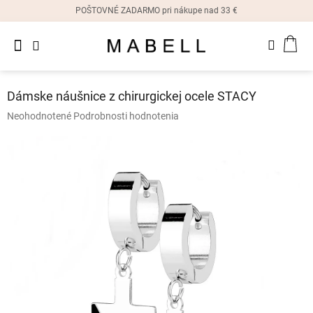
Prejsť
POŠTOVNÉ ZADARMO pri nákupe nad 33 €
na
obsah
Novinky
NÁK
Dámske
prstene
KOŠ
Dámske náušnice z chirurgickej ocele STACY
Dámske
Priemerné
Neohodnotené
Podrobnosti hodnotenia
náušnice
hodnotenie
produktu
je
Dámske
náramky
0,0
z
5
Dámske
hviezdičiek.
náhrdelníky
Dámske
hodinky
Ostatné