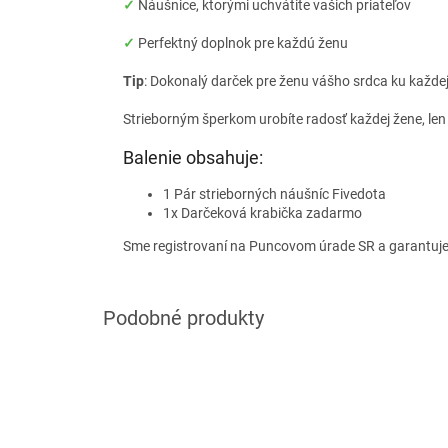
✓
Náušnice, ktorými uchvátite vašich priateľov
✓
Perfektný doplnok pre každú ženu
Tip
: Dokonalý darček pre ženu vášho srdca ku každej p
Strieborným šperkom urobíte radosť každej žene, len
Balenie obsahuje:
1 Pár strieborných náušníc Fivedota
1x Darčeková krabička zadarmo
Sme registrovaní na Puncovom úrade SR a garantuj