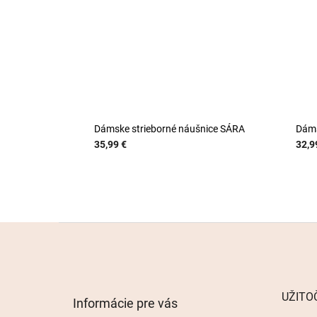
Dámske strieborné náušnice SÁRA
Dáms
35,99 €
32,9
Z
á
p
ä
t
UŽITO
Informácie pre vás
i