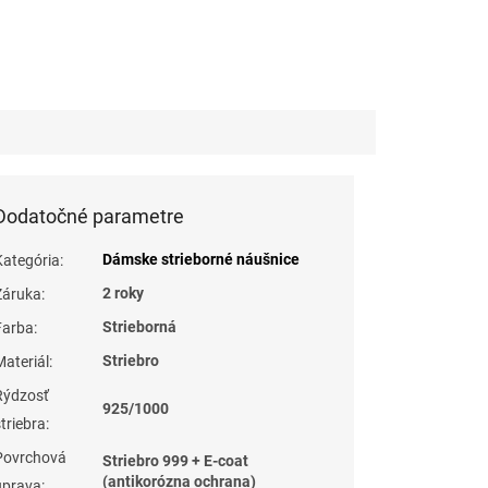
Dodatočné parametre
Dámske strieborné náušnice
Kategória
:
2 roky
Záruka
:
Strieborná
Farba
:
Striebro
Materiál
:
Rýdzosť
925/1000
striebra
:
Povrchová
Striebro 999 + E-coat
(antikorózna ochrana)
úprava
: