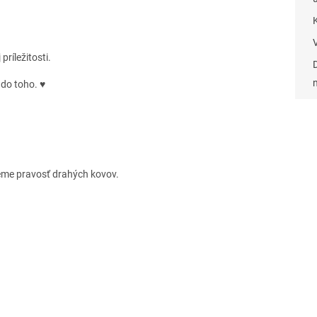
ríležitosti.
 do toho. ♥
eme pravosť drahých kovov.