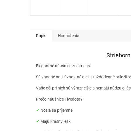
Popis
Hodnotenie
Strieborn
Elegantné náušnice zo striebra.
Sú vhodné na slávnostné ale aj každodenné príležito
Vaše oči pri nich sú výraznejšie a nemajú núdzu o lá
Prečo náušnice Fivedota?
✓
Nosia sa príjemne
✓
Majú krásny lesk