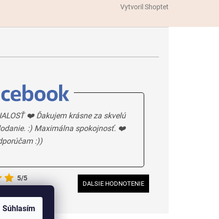
Vytvoril Shoptet
ALOSŤ ❤️ Ďakujem krásne za skvelú
odanie. :) Maximálna spokojnosť. ❤️
dporúčam :))
5/5
DALSIE HODNOTENIE
Súhlasím