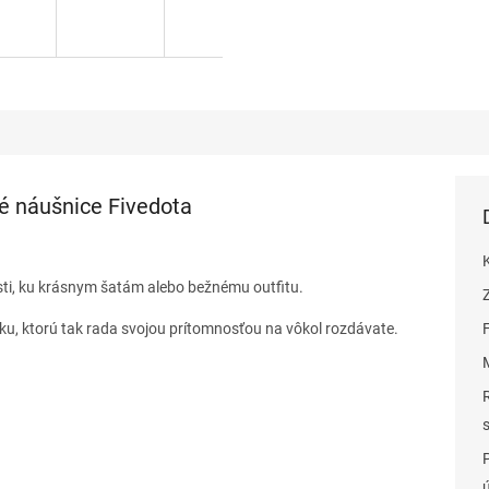
é náušnice Fivedota
sti, ku krásnym šatám alebo bežnému outfitu.
sku, ktorú tak rada svojou prítomnosťou na vôkol rozdávate.