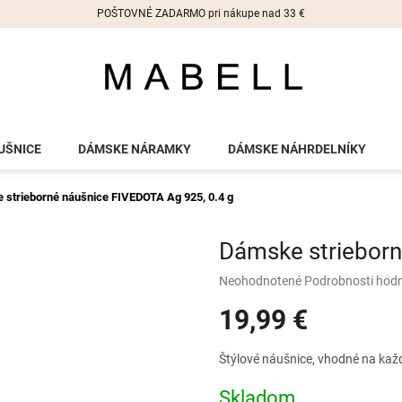
POŠTOVNÉ ZADARMO pri nákupe nad 33 €
UŠNICE
DÁMSKE NÁRAMKY
DÁMSKE NÁHRDELNÍKY
 strieborné náušnice FIVEDOTA
Ag 925, 0.4 g
Dámske striebor
Priemerné
Neohodnotené
Podrobnosti hod
hodnotenie
19,99 €
produktu
je
0,0
Jednotková
Štýlové náušnice, vhodné na každú
z
cena:
5
Skladom
hviezdičiek.