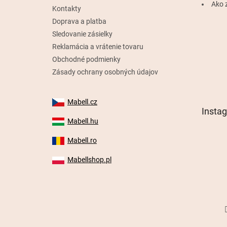
e
Ako 
Kontakty
Doprava a platba
Sledovanie zásielky
Reklamácia a vrátenie tovaru
Obchodné podmienky
Zásady ochrany osobných údajov
Mabell.cz
Insta
Mabell.hu
Mabell.ro
Mabellshop.pl