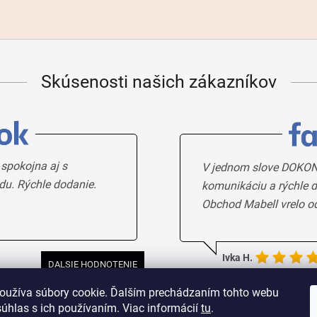
Skúsenosti našich zákazníkov
 spokojna aj s
V jednom slove DOKON
du. Rýchle dodanie.
komunikáciu a rýchle d
Obchod Mabell vrelo o
Ivka H.
DALSIE HODNOTENIE
oužíva súbory cookie. Ďalším prechádzaním tohto webu
súhlas s ich používaním. Viac informácií
tu
.