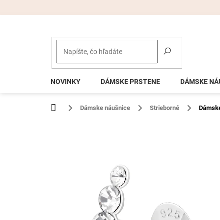
Prejsť
na
obsah
NOVINKY
DÁMSKE PRSTENE
DÁMSKE NÁ
Domov
Dámske náušnice
Strieborné
Dámske