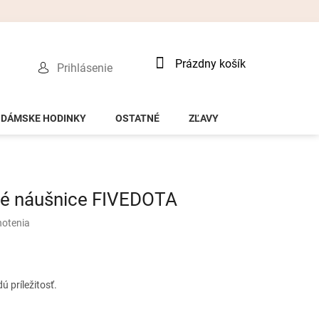
Nákupný
Prázdny košík
Prihlásenie
košík
DÁMSKE HODINKY
OSTATNÉ
ZĽAVY
né náušnice FIVEDOTA
notenia
 príležitosť.