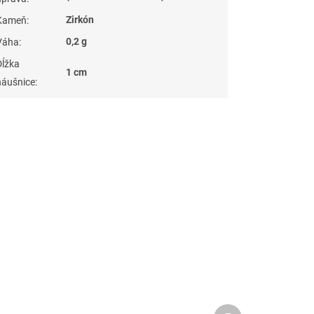
Zirkón
Kameň
:
0,2 g
Váha
:
Dĺžka
1 cm
náušnice
:
Ďalší