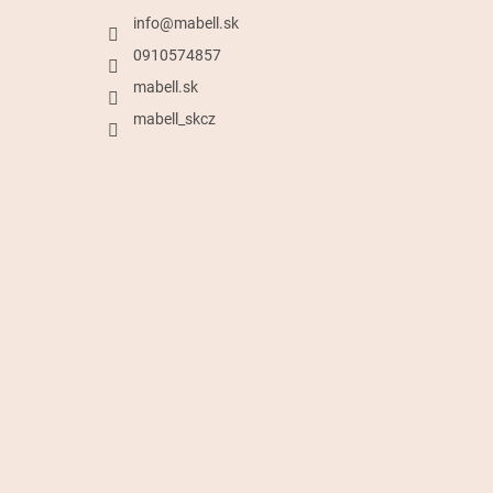
info
@
mabell.sk
0910574857
mabell.sk
mabell_skcz