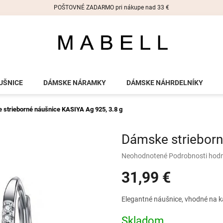
POŠTOVNÉ ZADARMO pri nákupe nad 33 €
UŠNICE
DÁMSKE NÁRAMKY
DÁMSKE NÁHRDELNÍKY
 strieborné náušnice KASIYA
Ag 925, 3.8 g
Dámske strieborn
Priemerné
Neohodnotené
Podrobnosti hod
hodnotenie
31,99 €
produktu
je
0,0
Jednotková
Elegantné náušnice, vhodné na ka
z
cena:
5
Skladom
hviezdičiek.