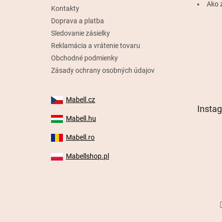
e
Ako 
Kontakty
Doprava a platba
Sledovanie zásielky
Reklamácia a vrátenie tovaru
Obchodné podmienky
Zásady ochrany osobných údajov
Mabell.cz
Insta
Mabell.hu
Mabell.ro
Mabellshop.pl