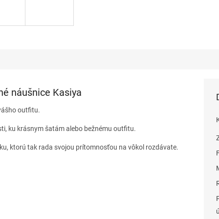
né náušnice Kasiya
vášho outfitu.
sti, ku krásnym šatám alebo bežnému outfitu.
sku, ktorú tak rada svojou prítomnosťou na vôkol rozdávate.