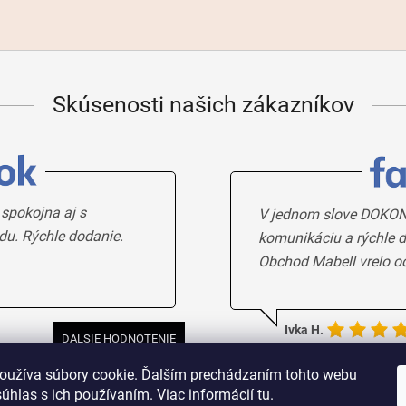
Skúsenosti našich zákazníkov
 spokojna aj s
V jednom slove DOKON
du. Rýchle dodanie.
komunikáciu a rýchle d
Obchod Mabell vrelo o
Ivka H.
DALSIE HODNOTENIE
oužíva súbory cookie. Ďalším prechádzaním tohto webu
súhlas s ich používaním. Viac informácií
tu
.