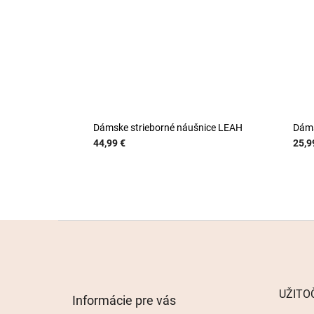
Dámske strieborné náušnice LEAH
Dáms
44,99 €
25,9
Z
á
p
ä
t
UŽITO
Informácie pre vás
i