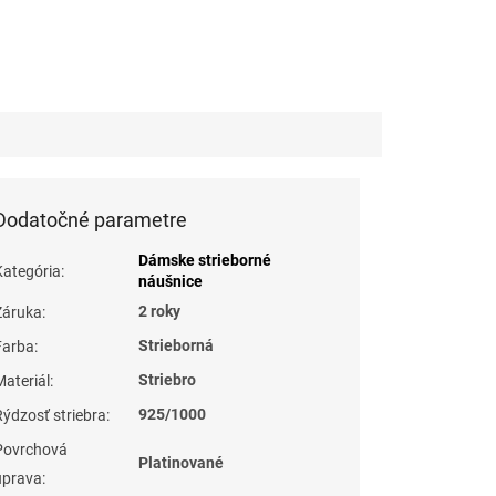
Dodatočné parametre
Dámske strieborné
Kategória
:
náušnice
2 roky
Záruka
:
Strieborná
Farba
:
Striebro
Materiál
:
925/1000
Rýdzosť striebra
:
Povrchová
Platinované
úprava
: