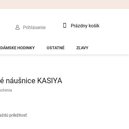
Nákupný
Prázdny košík
Prihlásenie
košík
DÁMSKE HODINKY
OSTATNÉ
ZĽAVY
é náušnice KASIYA
notenia
ždú príležitosť.