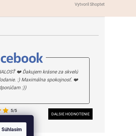
Vytvoril Shoptet
ALOSŤ ❤️ Ďakujem krásne za skvelú
odanie. :) Maximálna spokojnosť. ❤️
dporúčam :))
5/5
DALSIE HODNOTENIE
Súhlasím