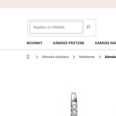
Prejsť
na
obsah
NOVINKY
DÁMSKE PRSTENE
DÁMSKE NÁ
Domov
Dámske náušnice
Strieborné
Dámske