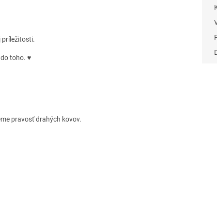
ríležitosti.
 do toho. ♥
eme pravosť drahých kovov.