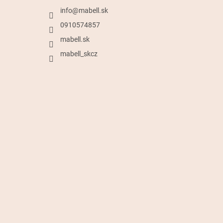
info
@
mabell.sk
0910574857
mabell.sk
mabell_skcz