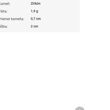
Zirkón
Kameň
:
1,9 g
Váha
:
0,7 cm
Priemer kameňa
:
2 cm
Dĺžka
:
Ďalší