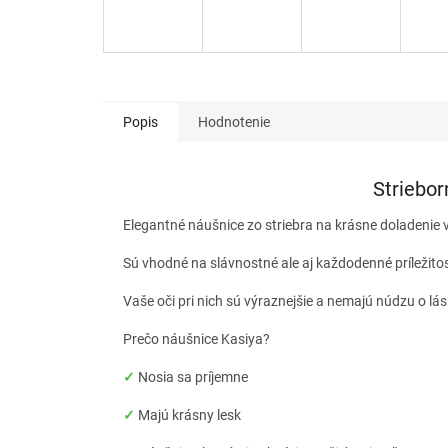
Popis
Hodnotenie
Striebor
Elegantné náušnice zo striebra na krásne doladenie 
Sú vhodné na slávnostné ale aj každodenné príležito
Vaše oči pri nich sú výraznejšie a nemajú núdzu o lá
Prečo náušnice Kasiya?
✓
Nosia sa príjemne
✓
Majú krásny lesk