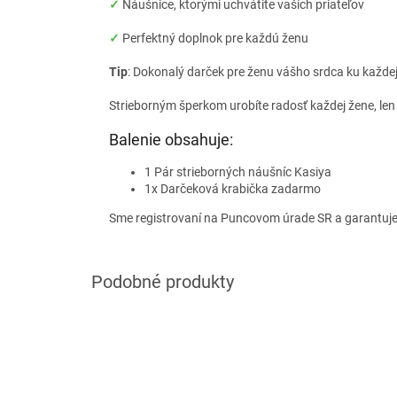
✓
Náušnice, ktorými uchvátite vašich priateľov
✓
Perfektný doplnok pre každú ženu
Tip
: Dokonalý darček pre ženu vášho srdca ku každej p
Strieborným šperkom urobíte radosť každej žene, len
Balenie obsahuje:
1 Pár strieborných náušníc Kasiya
1x Darčeková krabička zadarmo
Sme registrovaní na Puncovom úrade SR a garantuj