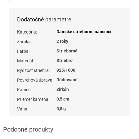
Dodatočné parametre
Dámske strieborné náušnice
Kategória
:
2 roky
Záruka
:
Strieborná
Farba
:
Striebro
Materiál
:
925/1000
Rýdzosť striebra
:
Ródiované
Povrchová úprava
:
Zirkón
Kameň
:
0,5 cm
Priemer kameňa
:
0,8 g
Váha
: