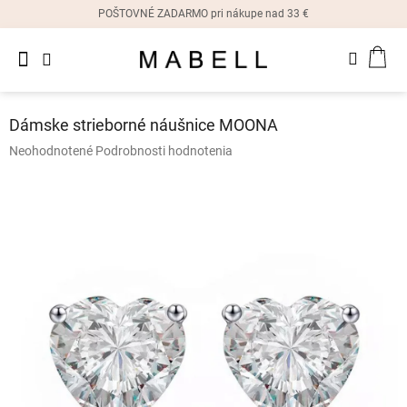
Prejsť
POŠTOVNÉ ZADARMO pri nákupe nad 33 €
na
obsah
Novinky
NÁK
Dámske
prstene
KOŠ
Dámske strieborné náušnice MOONA
Dámske
Priemerné
Neohodnotené
Podrobnosti hodnotenia
náušnice
hodnotenie
produktu
je
Dámske
náramky
0,0
z
5
Dámske
hviezdičiek.
náhrdelníky
Dámske
hodinky
Ostatné