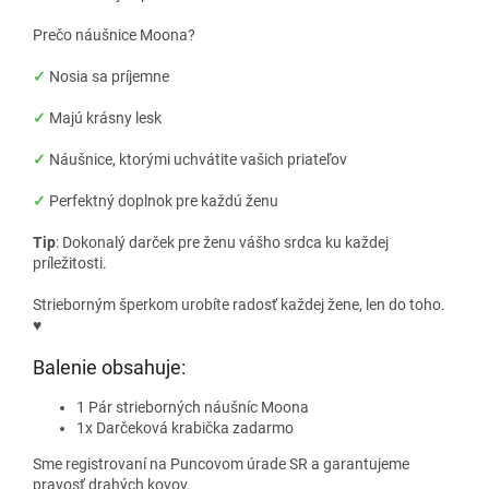
Prečo náušnice Moona?
✓
Nosia sa príjemne
✓
Majú krásny lesk
✓
Náušnice, ktorými uchvátite vašich priateľov
✓
Perfektný doplnok pre každú ženu
Tip
: Dokonalý darček pre ženu vášho srdca ku každej
príležitosti.
Strieborným šperkom urobíte radosť každej žene, len do toho.
♥
Balenie obsahuje:
1 Pár strieborných náušníc Moona
1x Darčeková krabička zadarmo
Sme registrovaní na Puncovom úrade SR a garantujeme
pravosť drahých kovov.