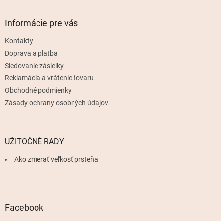
á
p
ä
Informácie pre vás
t
Kontakty
i
e
Doprava a platba
Sledovanie zásielky
Reklamácia a vrátenie tovaru
Obchodné podmienky
Zásady ochrany osobných údajov
UŽITOČNÉ RADY
Ako zmerať veľkosť prsteňa
Facebook