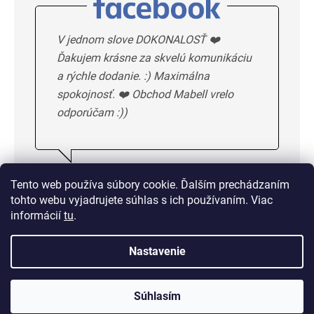
V jednom slove DOKONALOSŤ ❤️
Ďakujem krásne za skvelú komunikáciu
a rýchle dodanie. :) Maximálna
spokojnosť. ❤️ Obchod Mabell vrelo
odporúčam :))
Ivka H.
5/5
Tento web používa súbory cookie. Ďalším prechádzaním
tohto webu vyjadrujete súhlas s ich používaním. Viac
DALSIE HODNOTENIE
informácií
tu
.
Nastavenie
Doprava od 1,50 € alebo
zadarmo od 33 €
Súhlasím
14 dní na vrátenie tovaru bez udania dôvodu