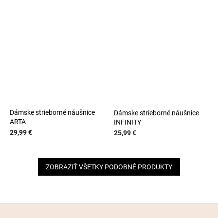
Dámske strieborné náušnice
Dámske strieborné náušnice
ARTA
INFINITY
29,99 €
25,99 €
ZOBRAZIŤ VŠETKY PODOBNÉ PRODUKTY
Z