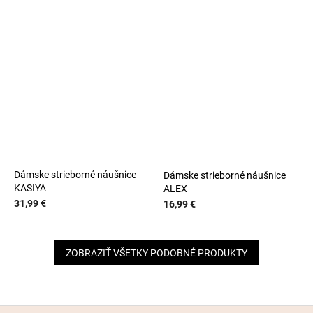
Dámske strieborné náušnice
Dámske strieborné náušnice
KASIYA
ALEX
31,99 €
16,99 €
ZOBRAZIŤ VŠETKY PODOBNÉ PRODUKTY
Z