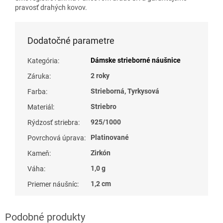
pravosť drahých kovov.
Dodatočné parametre
Dámske strieborné náušnice
Kategória
:
2 roky
Záruka
:
Strieborná, Tyrkysová
Farba
:
Striebro
Materiál
:
925/1000
Rýdzosť striebra
:
Platinované
Povrchová úprava
:
Zirkón
Kameň
:
1,0 g
Váha
:
1,2 cm
Priemer náušníc
: