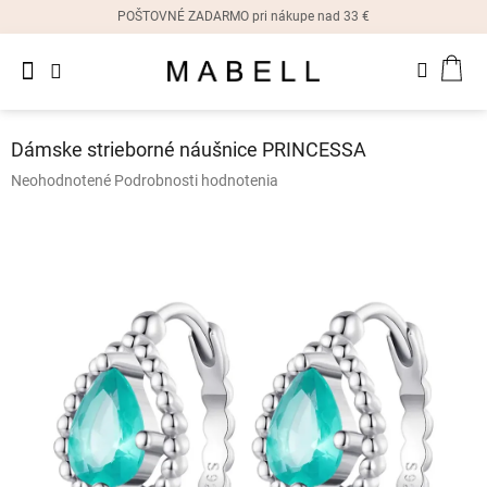
Prejsť
POŠTOVNÉ ZADARMO pri nákupe nad 33 €
na
obsah
Novinky
NÁK
Dámske
prstene
KOŠ
Dámske strieborné náušnice PRINCESSA
Dámske
Priemerné
Neohodnotené
Podrobnosti hodnotenia
náušnice
hodnotenie
produktu
je
Dámske
náramky
0,0
z
5
Dámske
hviezdičiek.
náhrdelníky
Dámske
hodinky
Ostatné