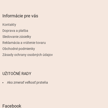
á
p
ä
Informácie pre vás
t
Kontakty
i
e
Doprava a platba
Sledovanie zásielky
Reklamácia a vrátenie tovaru
Obchodné podmienky
Zásady ochrany osobných údajov
UŽITOČNÉ RADY
Ako zmerať veľkosť prsteňa
Facebook