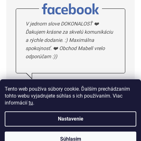
V jednom slove DOKONALOSŤ ❤️
Ďakujem krásne za skvelú komunikáciu
a rýchle dodanie. :) Maximálna
spokojnosť. ❤️ Obchod Mabell vrelo
odporúčam :))
Ivka H.
5/5
Tento web používa súbory cookie. Ďalším prechádzaním
tohto webu vyjadrujete súhlas s ich používaním. Viac
DALSIE HODNOTENIE
informácií
tu
.
Nastavenie
Doprava od 1,50 € alebo
zadarmo od 33 €
Súhlasím