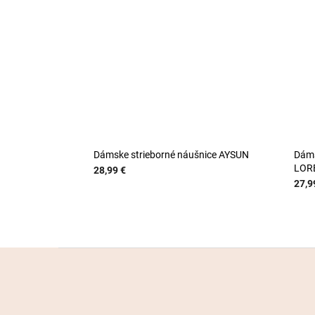
Dámske strieborné náušnice AYSUN
Dáms
LOR
28,99 €
27,9
Z
á
p
ä