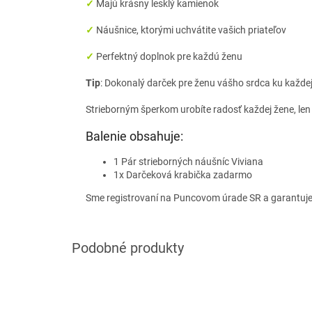
✓
Majú krásny lesklý kamienok
✓
Náušnice, ktorými uchvátite vašich priateľov
✓
Perfektný doplnok pre každú ženu
Tip
: Dokonalý darček pre ženu vášho srdca ku každej p
Strieborným šperkom urobíte radosť každej žene, len
Balenie obsahuje:
1 Pár strieborných náušníc Viviana
1x Darčeková krabička zadarmo
Sme registrovaní na Puncovom úrade SR a garantuj