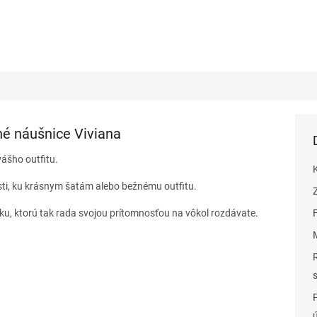
né náušnice Viviana
vášho outfitu.
sti, ku krásnym šatám alebo bežnému outfitu.
sku, ktorú tak rada svojou prítomnosťou na vôkol rozdávate.