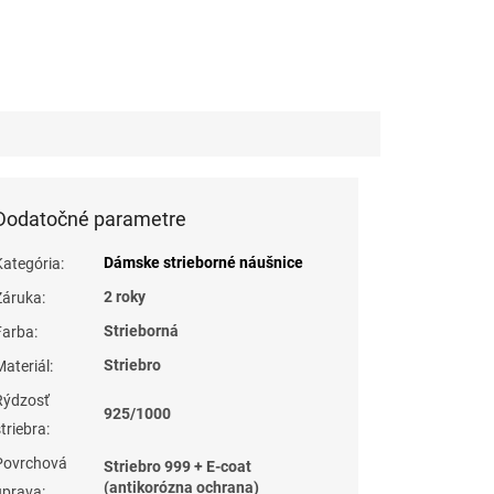
Dodatočné parametre
Dámske strieborné náušnice
Kategória
:
2 roky
Záruka
:
Strieborná
Farba
:
Striebro
Materiál
:
Rýdzosť
925/1000
striebra
:
Povrchová
Striebro 999 + E-coat
(antikorózna ochrana)
úprava
: