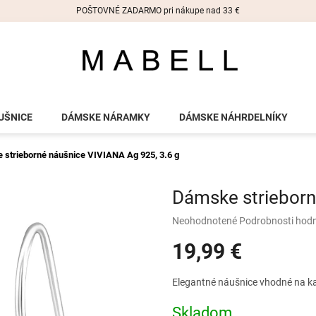
POŠTOVNÉ ZADARMO pri nákupe nad 33 €
UŠNICE
DÁMSKE NÁRAMKY
DÁMSKE NÁHRDELNÍKY
 strieborné náušnice VIVIANA
Ag 925, 3.6 g
Dámske striebor
Priemerné
Neohodnotené
Podrobnosti hod
hodnotenie
19,99 €
produktu
je
0,0
Jednotková
Elegantné náušnice vhodné na kaž
z
cena:
5
Skladom
hviezdičiek.