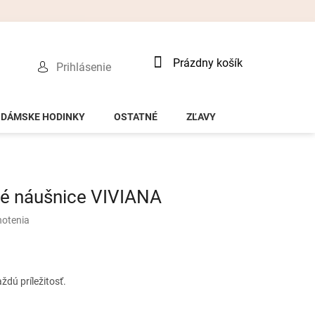
Nákupný
Prázdny košík
Prihlásenie
košík
DÁMSKE HODINKY
OSTATNÉ
ZĽAVY
né náušnice VIVIANA
notenia
dú príležitosť.