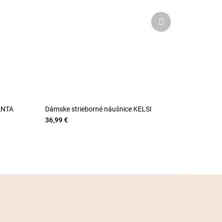
Ďalší
produkt
ANTA
Dámske strieborné náušnice KELSI
36,99 €