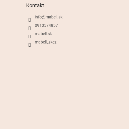
Kontakt
info
@
mabell.sk
0910574857
mabell.sk
mabell_skcz