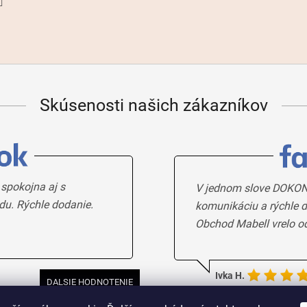
Skúsenosti našich zákazníkov
 spokojna aj s
V jednom slove DOKON
du. Rýchle dodanie.
komunikáciu a rýchle d
Obchod Mabell vrelo o
Ivka H.
DALSIE HODNOTENIE