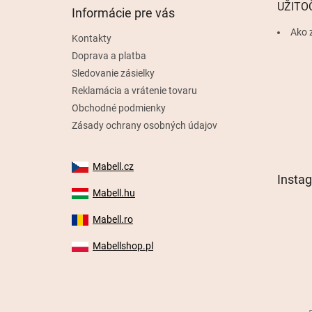
t
UŽITO
Informácie pre vás
i
e
Ako 
Kontakty
Doprava a platba
Sledovanie zásielky
Reklamácia a vrátenie tovaru
Obchodné podmienky
Zásady ochrany osobných údajov
Mabell.cz
Insta
Mabell.hu
Mabell.ro
Mabellshop.pl