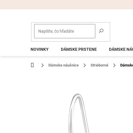
Prejsť
na
obsah
NOVINKY
DÁMSKE PRSTENE
DÁMSKE NÁ
Domov
Dámske náušnice
Strieborné
Dámske