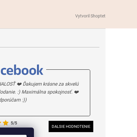
Vytvoril Shoptet
ALOSŤ ❤️ Ďakujem krásne za skvelú
odanie. :) Maximálna spokojnosť. ❤️
dporúčam :))
5/5
DALSIE HODNOTENIE