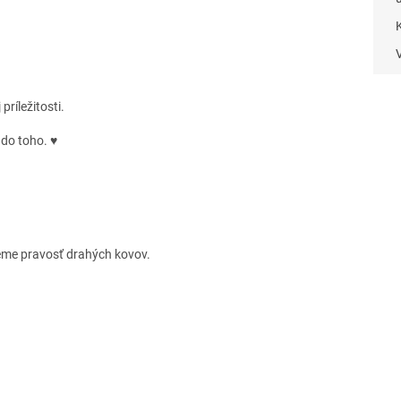
ríležitosti.
 do toho. ♥
eme pravosť drahých kovov.