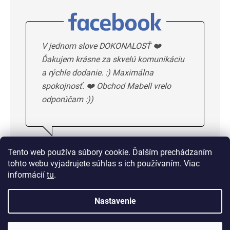
V jednom slove DOKONALOSŤ ❤️
Ďakujem krásne za skvelú komunikáciu
a rýchle dodanie. :) Maximálna
spokojnosť. ❤️ Obchod Mabell vrelo
odporúčam :))
Ivka H.
5/5
Tento web používa súbory cookie. Ďalším prechádzaním
tohto webu vyjadrujete súhlas s ich používaním. Viac
DALSIE HODNOTENIE
informácií
tu
.
Nastavenie
Doprava od 1,50 € alebo
zadarmo od 33 €