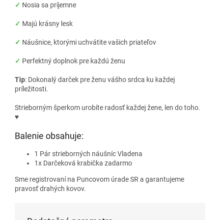
✓
Nosia sa príjemne
✓
Majú krásny lesk
✓
Náušnice, ktorými uchvátite vašich priateľov
✓
Perfektný doplnok pre každú ženu
Tip
: Dokonalý darček pre ženu vášho srdca ku každej
príležitosti.
Strieborným šperkom urobíte radosť každej žene, len do toho.
♥
Balenie obsahuje:
1 Pár strieborných náušníc Vladena
1x Darčeková krabička zadarmo
Sme registrovaní na Puncovom úrade SR a garantujeme
pravosť drahých kovov.