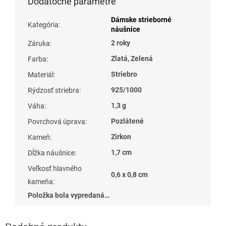
Dodatočné parametre
Dámske strieborné
Kategória
:
náušnice
2 roky
Záruka
:
Zlatá, Zelená
Farba
:
Striebro
Materiál
:
925/1000
Rýdzosť striebra
:
1,3 g
Váha
:
Pozlátené
Povrchová úprava
:
Zirkon
Kameň
:
1,7 cm
Dĺžka náušnice
:
Veľkosť hlavného
0,6 x 0,8 cm
kameňa
:
Položka bola vypredaná…