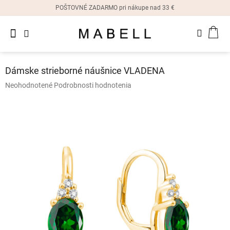
Prejsť
POŠTOVNÉ ZADARMO pri nákupe nad 33 €
na
obsah
Novinky
NÁK
Dámske
prstene
KOŠ
Dámske strieborné náušnice VLADENA
Dámske
Priemerné
Neohodnotené
Podrobnosti hodnotenia
náušnice
hodnotenie
produktu
je
Dámske
náramky
0,0
z
5
Dámske
hviezdičiek.
náhrdelníky
Dámske
hodinky
Ostatné