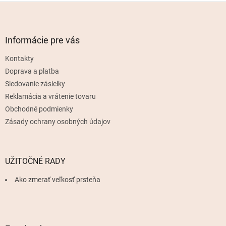
Z
á
p
ä
Informácie pre vás
t
Kontakty
i
e
Doprava a platba
Sledovanie zásielky
Reklamácia a vrátenie tovaru
Obchodné podmienky
Zásady ochrany osobných údajov
UŽITOČNÉ RADY
Ako zmerať veľkosť prsteňa