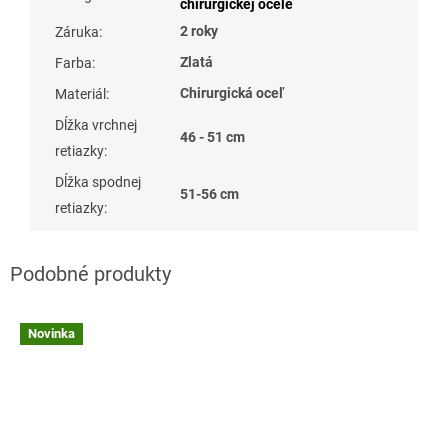
chirurgickej ocele
2 roky
Záruka
:
Zlatá
Farba
:
Chirurgická oceľ
Materiál
:
Dĺžka vrchnej
46 - 51 cm
retiazky
:
Dĺžka spodnej
51-56 cm
retiazky
:
Novinka