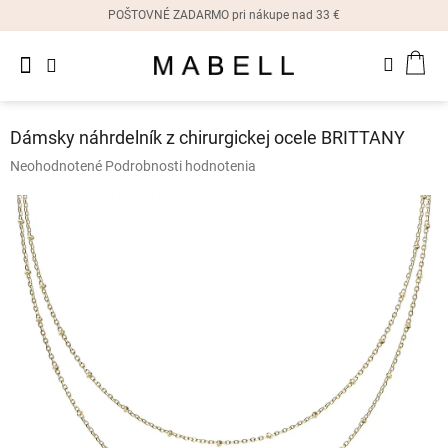
Prejsť
POŠTOVNÉ ZADARMO pri nákupe nad 33 €
na
obsah
Novinky
NÁK
Dámske
prstene
KOŠ
Dámsky náhrdelník z chirurgickej ocele BRITTANY
Dámske
Priemerné
Neohodnotené
Podrobnosti hodnotenia
náušnice
hodnotenie
produktu
je
Dámske
náramky
0,0
z
5
Dámske
hviezdičiek.
náhrdelníky
Dámske
hodinky
Ostatné