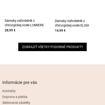
Dámsky náhrdelník z
Dámsky náhrdelník z
chirurgickej ocele LUMIERE
chirurgickej ocele ELISA
28,99 €
14,99 €
ZOBRAZIŤ VŠETKY PODOBNÉ PRODUKTY
Z
á
p
ä
Informácie pre vás
t
Kontakty
i
e
Doprava a platba
Sledovanie zásielky