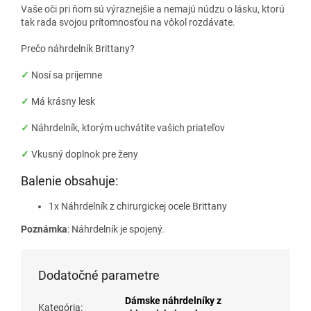
Vaše oči pri ňom sú výraznejšie a nemajú núdzu o lásku, ktorú
tak rada svojou prítomnosťou na vôkol rozdávate.
Prečo náhrdelník Brittany?
✓
Nosí sa príjemne
✓
Má krásny lesk
✓
Náhrdelník, ktorým uchvátite vašich priateľov
✓
Vkusný doplnok pre ženy
Balenie obsahuje:
1x Náhrdelník z chirurgickej ocele Brittany
Poznámka
: Náhrdelník je spojený.
Dodatočné parametre
Dámske náhrdelníky z
Kategória
: