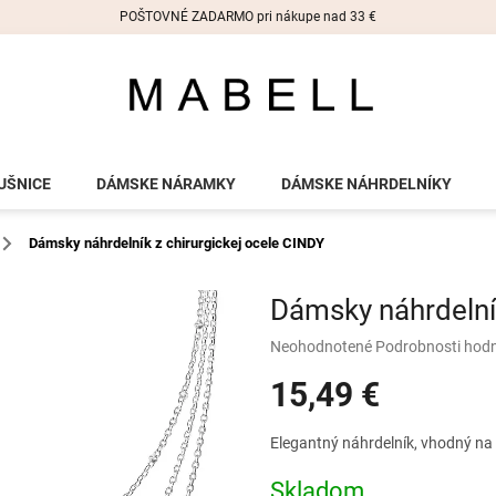
POŠTOVNÉ ZADARMO pri nákupe nad 33 €
UŠNICE
DÁMSKE NÁRAMKY
DÁMSKE NÁHRDELNÍKY
Dámsky náhrdelník z chirurgickej ocele CINDY
Dámsky náhrdelník
Priemerné
Neohodnotené
Podrobnosti hod
hodnotenie
15,49 €
produktu
je
0,0
Jednotková
Elegantný náhrdelník, vhodný na 
z
cena:
5
Skladom
hviezdičiek.