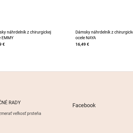
ky náhrdelník z chirurgickej
Dámsky náhrdelník z chirurgick
e EMMY
ocele NAYA
9 €
16,49 €
ČNÉ RADY
Facebook
zmerať veľkosť prsteňa