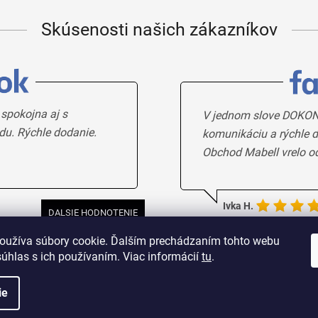
Skúsenosti našich zákazníkov
 spokojna aj s
V jednom slove DOKON
du. Rýchle dodanie.
komunikáciu a rýchle d
Obchod Mabell vrelo o
Ivka H.
DALSIE HODNOTENIE
oužíva súbory cookie. Ďalším prechádzaním tohto webu
súhlas s ich používaním. Viac informácií
tu
.
ie