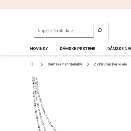
Prejsť
na
obsah
NOVINKY
DÁMSKE PRSTENE
DÁMSKE NÁ
Domov
Dámske náhrdelníky
Z chirurgickej ocele