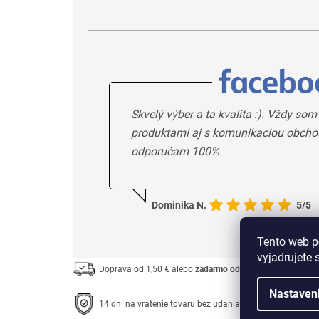
Skvelý výber a ta kvalita :). Vždy som
produktami aj s komunikaciou obcho
odporučam 100%
Dominika N.
5/5
Tento web p
vyjadrujete 
Doprava od 1,50 € alebo
zadarmo od 33 €
Nastaven
14 dní na vrátenie tovaru bez udania dôvodu