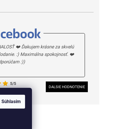
ALOSŤ ❤️ Ďakujem krásne za skvelú
odanie. :) Maximálna spokojnosť. ❤️
dporúčam :))
5/5
DALSIE HODNOTENIE
Súhlasím