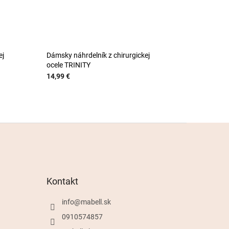
ej
Dámsky náhrdelník z chirurgickej
ocele TRINITY
14,99 €
Kontakt
info
@
mabell.sk
0910574857