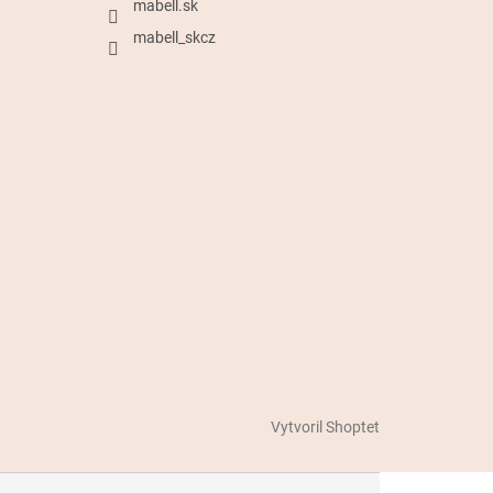
mabell.sk
mabell_skcz
Vytvoril Shoptet