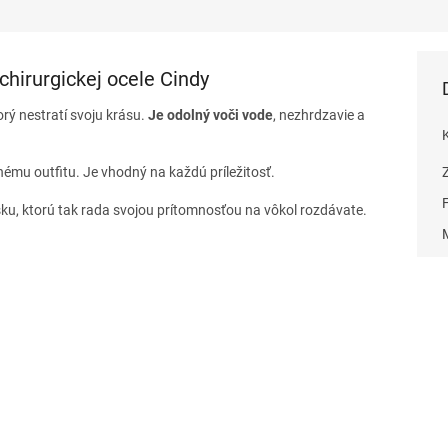
chirurgickej ocele Cindy
torý nestratí svoju krásu.
Je odolný voči vode
, nezhrdzavie a
ému outfitu. Je vhodný na každú príležitosť.
sku, ktorú tak rada svojou prítomnosťou na vôkol rozdávate.