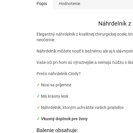
Popis
Hodnotenie
Náhrdelník z 
Elegantný náhrdelník z kvalitnej chirurgickej ocele, k
neočernie.
Náhrdelník môžete nosiť k bežnému ale aj k slávnostn
Vaše oči pri ňom sú výraznejšie a nemajú núdzu o lá
Prečo náhrdelník Cindy?
✓
Nosí sa príjemne
✓
Má krásny lesk
✓
Náhrdelník, ktorým uchvátite vašich priateľov
✓
Vkusný doplnok pre ženy
Balenie obsahuje: