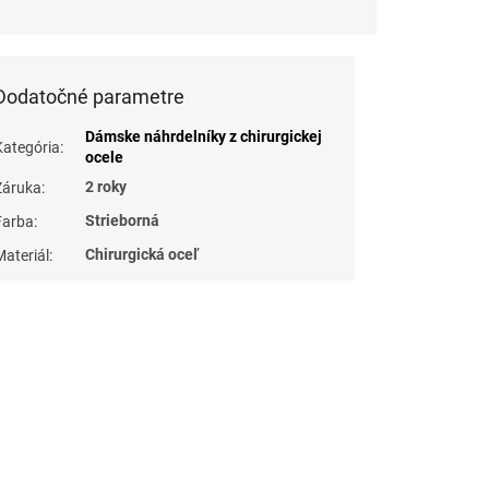
Dodatočné parametre
Dámske náhrdelníky z chirurgickej
Kategória
:
ocele
2 roky
Záruka
:
Strieborná
Farba
:
Chirurgická oceľ
Materiál
: