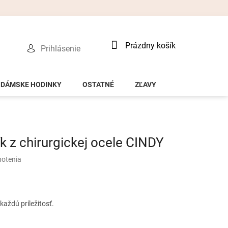
Nákupný
Prázdny košík
Prihlásenie
košík
DÁMSKE HODINKY
OSTATNÉ
ZĽAVY
 z chirurgickej ocele CINDY
notenia
každú príležitosť.