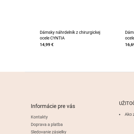
Dámsky náhrdelník z chirurgickej
Dáms
ocele CYNTIA
ocel
14,99 €
16,6
Z
á
p
ä
t
UŽITO
Informácie pre vás
i
e
Ako 
Kontakty
Doprava a platba
Sledovanie zásielky