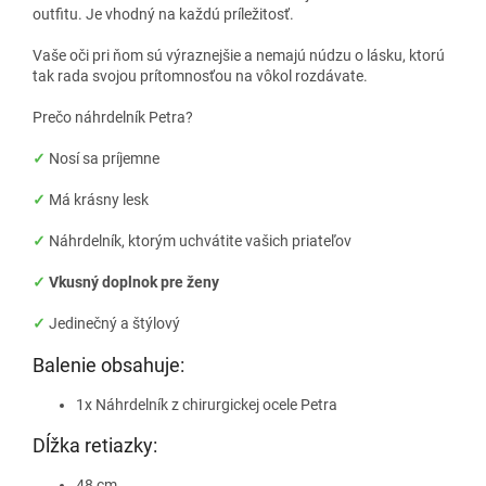
outfitu. Je vhodný na každú príležitosť.
Vaše oči pri ňom sú výraznejšie a nemajú núdzu o lásku, ktorú
tak rada svojou prítomnosťou na vôkol rozdávate.
Prečo náhrdelník Petra?
✓
Nosí sa príjemne
✓
Má krásny lesk
✓
Náhrdelník, ktorým uchvátite vašich priateľov
✓
Vkusný doplnok pre ženy
✓
Jedinečný a štýlový
Balenie obsahuje:
1x Náhrdelník z chirurgickej ocele Petra
Dĺžka retiazky:
48 cm