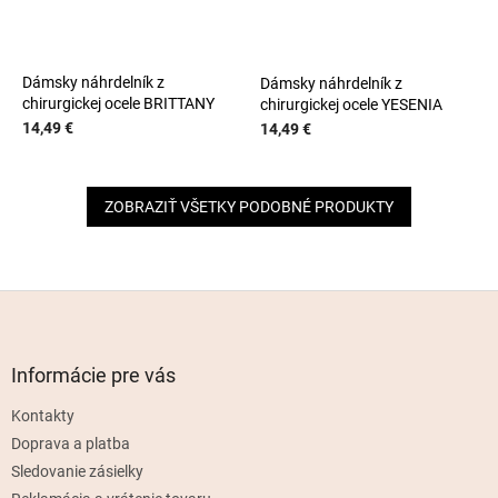
Dámsky náhrdelník z
Dámsky náhrdelník z
chirurgickej ocele BRITTANY
chirurgickej ocele YESENIA
14,49 €
14,49 €
ZOBRAZIŤ VŠETKY PODOBNÉ PRODUKTY
Z
á
p
ä
Informácie pre vás
t
Kontakty
i
e
Doprava a platba
Sledovanie zásielky