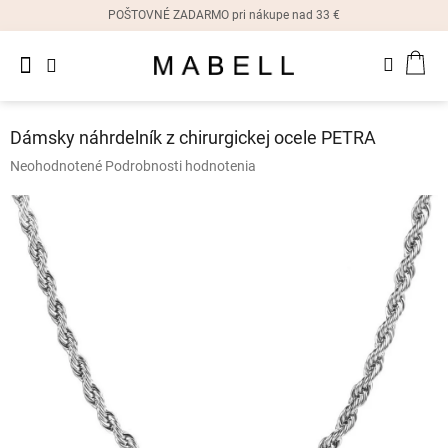
Prejsť
POŠTOVNÉ ZADARMO pri nákupe nad 33 €
na
obsah
Novinky
NÁK
Dámske
prstene
KOŠ
Dámsky náhrdelník z chirurgickej ocele PETRA
Dámske
Priemerné
Neohodnotené
Podrobnosti hodnotenia
náušnice
hodnotenie
produktu
je
Dámske
náramky
0,0
z
5
Dámske
hviezdičiek.
náhrdelníky
Dámske
hodinky
Ostatné