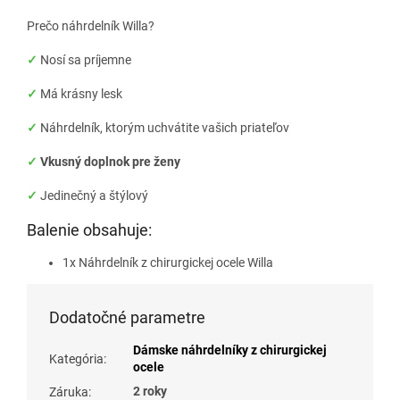
Prečo náhrdelník Willa?
✓
Nosí sa príjemne
✓
Má krásny lesk
✓
Náhrdelník, ktorým uchvátite vašich priateľov
✓
Vkusný doplnok pre ženy
✓
Jedinečný a štýlový
Balenie obsahuje:
1x Náhrdelník z chirurgickej ocele Willa
Dodatočné parametre
Dámske náhrdelníky z chirurgickej
Kategória
:
ocele
2 roky
Záruka
: