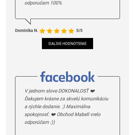
odporučam 100%
Dominika N.
5/5
DALSIE HODNOTENIE
V jednom slove DOKONALOSŤ ❤️
Ďakujem krásne za skvelú komunikáciu
a rýchle dodanie. :) Maximálna
spokojnosť. ❤️ Obchod Mabell vrelo
odporúčam :))