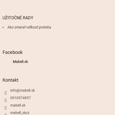
UŽITOČNÉ RADY
Ako zmerať veľkosť prsteňa
Facebook
Mabell.sk
Kontakt
info
@
mabell.sk
0910574857
mabell.sk
mabell_skcz