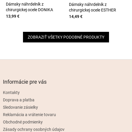
Dámsky náhrdelník z
Dámsky náhrdelník z
chirurgickej ocele DONIKA
chirurgickej ocele ESTHER
13,99 €
14,49 €
ZOBRAZIŤ VŠETKY PODOBNÉ PRODUKTY
Z
á
p
ä
Informácie pre vás
t
Kontakty
i
e
Doprava a platba
Sledovanie zásielky
Reklamácia a vrátenie tovaru
Obchodné podmienky
Zásady ochrany osobných údajov