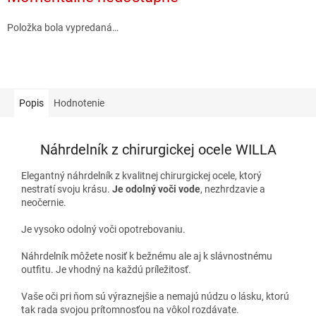
Položka bola vypredaná…
Popis
Hodnotenie
Náhrdelník z chirurgickej ocele WILLA
Elegantný náhrdelník z kvalitnej chirurgickej ocele, ktorý
nestratí svoju krásu.
Je odolný voči vode
, nezhrdzavie a
neočernie.
Je vysoko odolný voči opotrebovaniu.
Náhrdelník môžete nosiť k bežnému ale aj k slávnostnému
outfitu. Je vhodný na každú príležitosť.
Vaše oči pri ňom sú výraznejšie a nemajú núdzu o lásku, ktorú
tak rada svojou prítomnosťou na vôkol rozdávate.