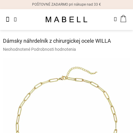
Prejsť
POŠTOVNÉ ZADARMO pri nákupe nad 33 €
na
obsah
Novinky
NÁK
Dámske
prstene
KOŠ
Dámsky náhrdelník z chirurgickej ocele WILLA
Dámske
Priemerné
Neohodnotené
Podrobnosti hodnotenia
náušnice
hodnotenie
produktu
je
Dámske
náramky
0,0
z
5
Dámske
hviezdičiek.
náhrdelníky
Dámske
hodinky
Ostatné