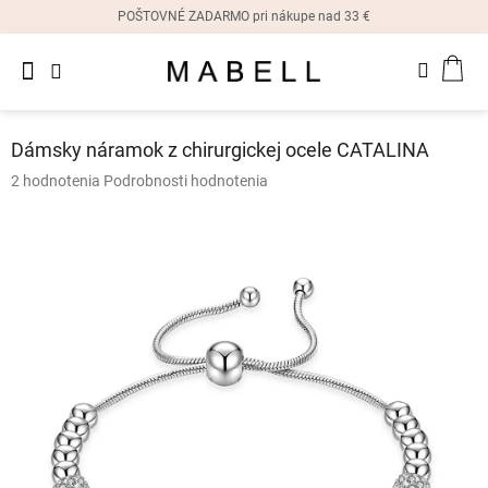
Prejsť
POŠTOVNÉ ZADARMO pri nákupe nad 33 €
na
obsah
Novinky
NÁK
Dámske
prstene
KOŠ
Dámsky náramok z chirurgickej ocele CATALINA
Dámske
Priemerné
2 hodnotenia
Podrobnosti hodnotenia
náušnice
hodnotenie
produktu
je
Dámske
náramky
5,0
z
5
Dámske
hviezdičiek.
náhrdelníky
Dámske
hodinky
Ostatné