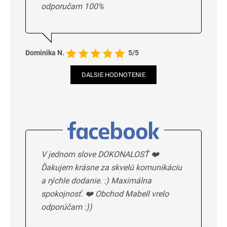
odporučam 100%
Dominika N.
5/5
DALSIE HODNOTENIE
V jednom slove DOKONALOSŤ ❤️
Ďakujem krásne za skvelú komunikáciu
a rýchle dodanie. :) Maximálna
spokojnosť. ❤️ Obchod Mabell vrelo
odporúčam :))