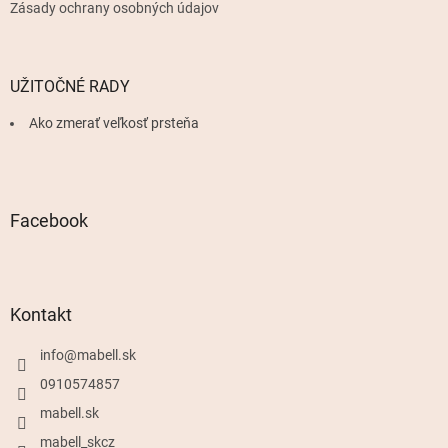
Zásady ochrany osobných údajov
UŽITOČNÉ RADY
Ako zmerať veľkosť prsteňa
Facebook
Kontakt
info
@
mabell.sk
0910574857
mabell.sk
mabell_skcz