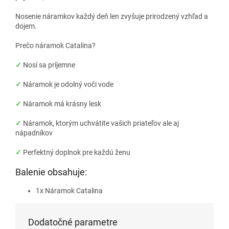
Nosenie náramkov každý deň len zvyšuje prirodzený vzhľad a
dojem.
Prečo náramok Catalina?
✓
Nosí sa príjemne
✓
Náramok je odolný voči vode
✓
Náramok má krásny lesk
✓
Náramok, ktorým uchvátite vašich priateľov ale aj
nápadníkov
✓
Perfektný doplnok pre každú ženu
Balenie obsahuje:
1x Náramok Catalina
Dodatočné parametre