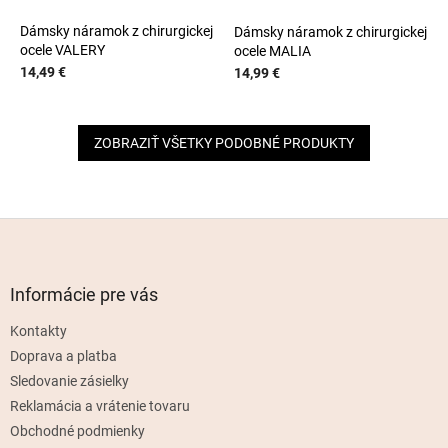
Dámsky náramok z chirurgickej
Dámsky náramok z chirurgickej
ocele VALERY
ocele MALIA
14,49 €
14,99 €
ZOBRAZIŤ VŠETKY PODOBNÉ PRODUKTY
Z
á
p
ä
Informácie pre vás
t
Kontakty
i
e
Doprava a platba
Sledovanie zásielky
Reklamácia a vrátenie tovaru
Obchodné podmienky