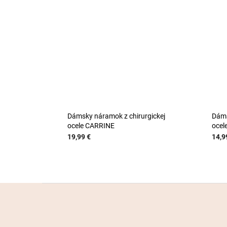
Dámsky náramok z chirurgickej
Dáms
ocele CARRINE
oce
19,99 €
14,9
Z
á
p
ä