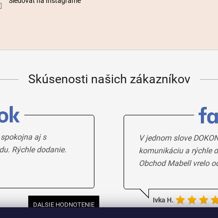
Sledovať na Instagrame
Skúsenosti našich zákazníkov
 spokojna aj s
V jednom slove DOKON
du. Rýchle dodanie.
komunikáciu a rýchle d
Obchod Mabell vrelo o
Ivka H.
DALSIE HODNOTENIE