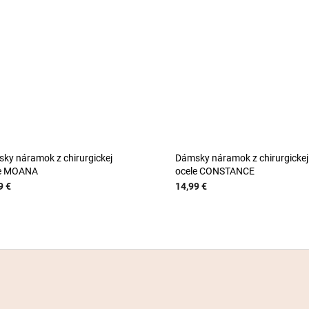
ky náramok z chirurgickej
Dámsky náramok z chirurgickej
le MOANA
ocele CONSTANCE
9 €
14,99 €