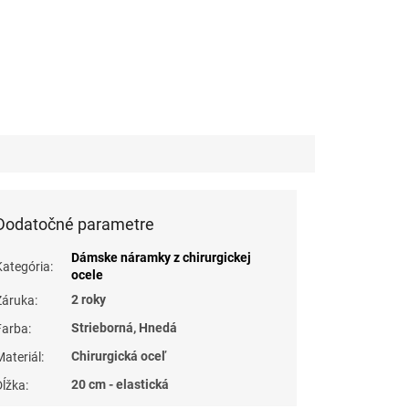
Dodatočné parametre
Dámske náramky z chirurgickej
Kategória
:
ocele
2 roky
Záruka
:
Strieborná, Hnedá
Farba
:
Chirurgická oceľ
Materiál
:
20 cm - elastická
Dĺžka
: