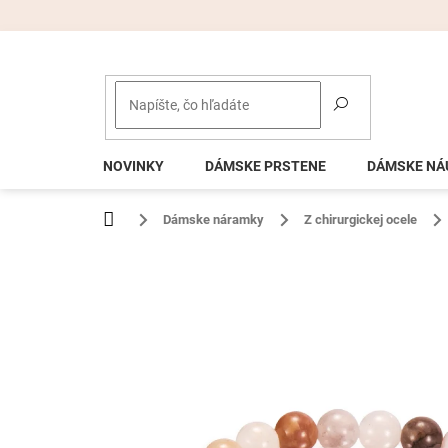
Prejsť
na
obsah
NOVINKY
DÁMSKE PRSTENE
DÁMSKE NÁ
Domov
Dámske náramky
Z chirurgickej ocele