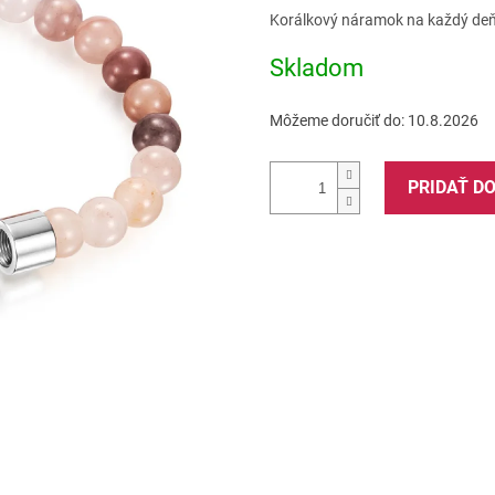
z
Jednotková
Korálkový náramok na každý deň
5
cena:
hviezdičiek.
Skladom
Môžeme doručiť do:
10.8.2026
PRIDAŤ D