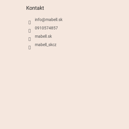
Kontakt
info
@
mabell.sk
0910574857
mabell.sk
mabell_skcz