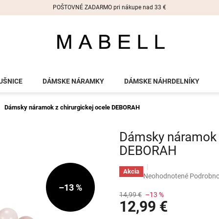
POŠTOVNÉ ZADARMO pri nákupe nad 33 €
UŠNICE
DÁMSKE NÁRAMKY
DÁMSKE NÁHRDELNÍKY
Dámsky náramok z chirurgickej ocele DEBORAH
Dámsky náramok z
DEBORAH
Akcia
Priemerné
Neohodnotené
Podrobno
hodnotenie
–13 %
produktu
14,99 €
–13 %
12,99 €
je
0,0