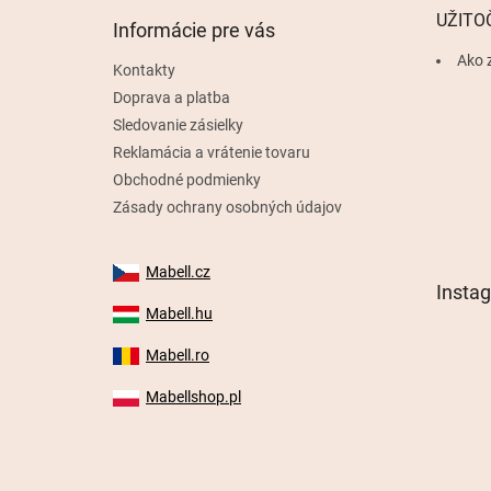
t
UŽITO
Informácie pre vás
i
e
Ako 
Kontakty
Doprava a platba
Sledovanie zásielky
Reklamácia a vrátenie tovaru
Obchodné podmienky
Zásady ochrany osobných údajov
Mabell.cz
Insta
Mabell.hu
Mabell.ro
Mabellshop.pl