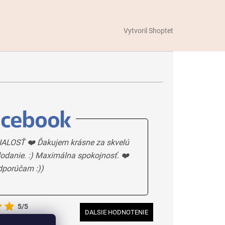
Vytvoril Shoptet
ALOSŤ ❤️ Ďakujem krásne za skvelú
odanie. :) Maximálna spokojnosť. ❤️
dporúčam :))
5/5
DALSIE HODNOTENIE