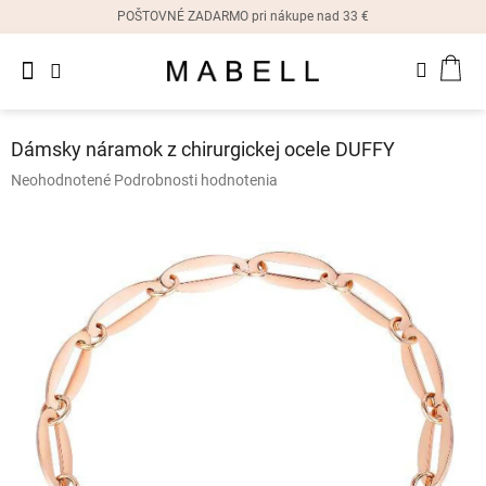
Prejsť
POŠTOVNÉ ZADARMO pri nákupe nad 33 €
na
obsah
Novinky
NÁK
Dámske
prstene
KOŠ
Dámsky náramok z chirurgickej ocele DUFFY
Dámske
Priemerné
Neohodnotené
Podrobnosti hodnotenia
náušnice
hodnotenie
produktu
je
Dámske
náramky
0,0
z
5
Dámske
hviezdičiek.
náhrdelníky
Dámske
hodinky
Ostatné