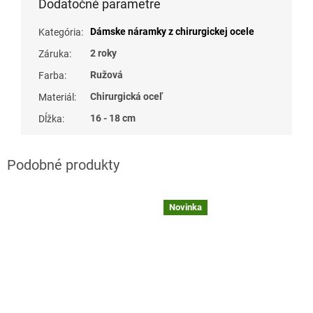
Dodatočné parametre
Dámske náramky z chirurgickej ocele
Kategória
:
2 roky
Záruka
:
Ružová
Farba
:
Chirurgická oceľ
Materiál
:
16 - 18 cm
Dĺžka
:
Novinka