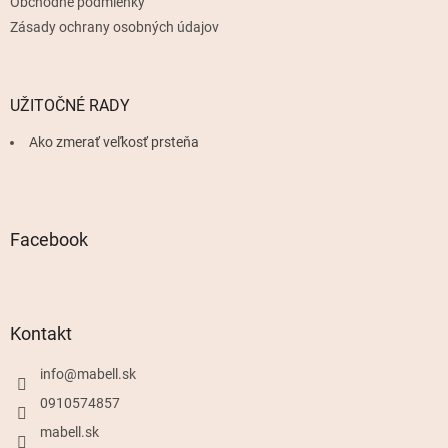
Obchodné podmienky
Zásady ochrany osobných údajov
UŽITOČNÉ RADY
Ako zmerať veľkosť prsteňa
Facebook
Kontakt
info
@
mabell.sk
0910574857
mabell.sk