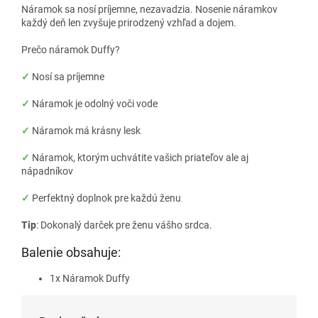
Náramok sa nosí príjemne, nezavadzia. Nosenie náramkov
každý deň len zvyšuje prirodzený vzhľad a dojem.
Prečo náramok Duffy?
✓
Nosí sa príjemne
✓
Náramok je odolný voči vode
✓
Náramok má krásny lesk
✓
Náramok, ktorým uchvátite vašich priateľov ale aj
nápadníkov
✓
Perfektný doplnok pre každú ženu
Tip
: Dokonalý darček pre ženu vášho srdca.
Balenie obsahuje:
1x Náramok Duffy