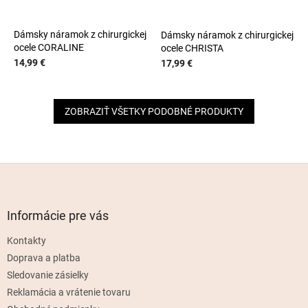
Dámsky náramok z chirurgickej
Dámsky náramok z chirurgickej
ocele CORALINE
ocele CHRISTA
14,99 €
17,99 €
ZOBRAZIŤ VŠETKY PODOBNÉ PRODUKTY
Z
á
p
ä
Informácie pre vás
t
Kontakty
i
e
Doprava a platba
Sledovanie zásielky
Reklamácia a vrátenie tovaru