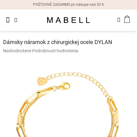
Prejsť
POŠTOVNÉ ZADARMO pri nákupe nad 33 €
na
obsah
Novinky
NÁK
Dámske
prstene
KOŠ
Dámsky náramok z chirurgickej ocele DYLAN
Dámske
Priemerné
Neohodnotené
Podrobnosti hodnotenia
náušnice
hodnotenie
produktu
je
Dámske
náramky
0,0
z
5
Dámske
hviezdičiek.
náhrdelníky
Dámske
hodinky
Ostatné