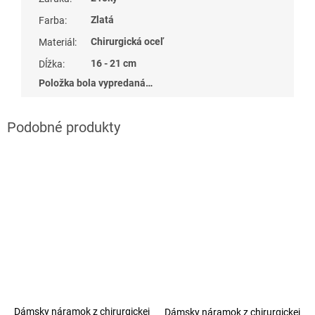
Zlatá
Farba
:
Chirurgická oceľ
Materiál
:
16 - 21 cm
Dĺžka
:
Položka bola vypredaná…
Dámsky náramok z chirurgickej
Dámsky náramok z chirurgickej