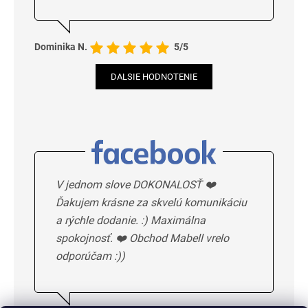
Dominika N.
5/5
DALSIE HODNOTENIE
V jednom slove DOKONALOSŤ ❤️
Ďakujem krásne za skvelú komunikáciu
a rýchle dodanie. :) Maximálna
spokojnosť. ❤️ Obchod Mabell vrelo
odporúčam :))