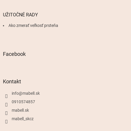
UŽITOČNÉ RADY
Ako zmerať veľkosť prsteňa
Facebook
Kontakt
info
@
mabell.sk
0910574857
mabell.sk
mabell_skcz