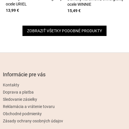
ocele URIEL
ocele WINNIE
13,99 €
15,49 €
ZOBRAZIŤ VŠETKY PODOBNÉ PRODUKTY
Z
á
p
ä
Informácie pre vás
t
Kontakty
i
e
Doprava a platba
Sledovanie zásielky
Reklamácia a vrátenie tovaru
Obchodné podmienky
Zásady ochrany osobných údajov