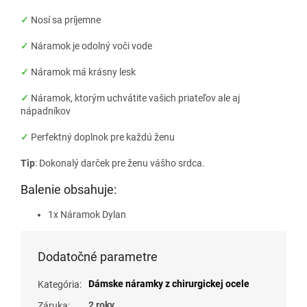
✓
Nosí sa príjemne
✓
Náramok je odolný voči vode
✓
Náramok má krásny lesk
✓
Náramok, ktorým uchvátite vašich priateľov ale aj
nápadníkov
✓
Perfektný doplnok pre každú ženu
Tip
: Dokonalý darček pre ženu vášho srdca.
Balenie obsahuje:
1x Náramok Dylan
Dodatočné parametre
Dámske náramky z chirurgickej ocele
Kategória
:
2 roky
Záruka
: