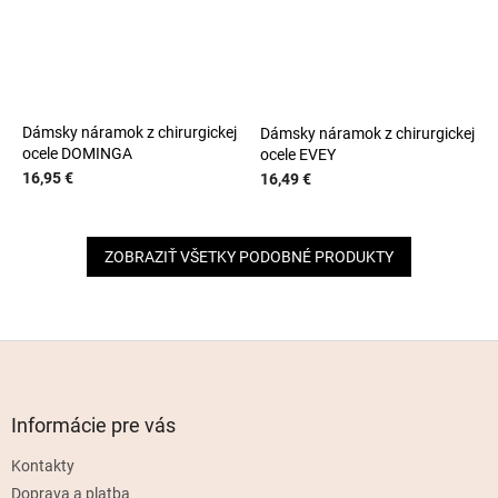
Dámsky náramok z chirurgickej
Dámsky náramok z chirurgickej
ocele DOMINGA
ocele EVEY
16,95 €
16,49 €
ZOBRAZIŤ VŠETKY PODOBNÉ PRODUKTY
Z
á
p
ä
Informácie pre vás
t
Kontakty
i
e
Doprava a platba