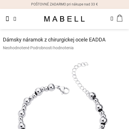
Prejsť
POŠTOVNÉ ZADARMO pri nákupe nad 33 €
na
obsah
Novinky
NÁK
Dámske
prstene
KOŠ
Dámsky náramok z chirurgickej ocele EADDA
Dámske
Priemerné
Neohodnotené
Podrobnosti hodnotenia
náušnice
hodnotenie
produktu
je
Dámske
náramky
0,0
z
5
Dámske
hviezdičiek.
náhrdelníky
Dámske
hodinky
Ostatné