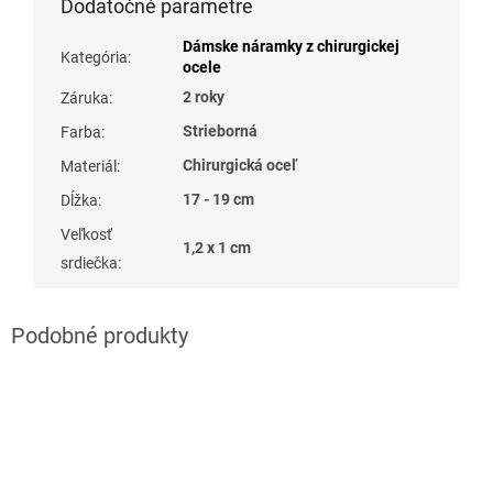
Dodatočné parametre
Dámske náramky z chirurgickej
Kategória
:
ocele
2 roky
Záruka
:
Strieborná
Farba
:
Chirurgická oceľ
Materiál
:
17 - 19 cm
Dĺžka
:
Veľkosť
1,2 x 1 cm
srdiečka
: