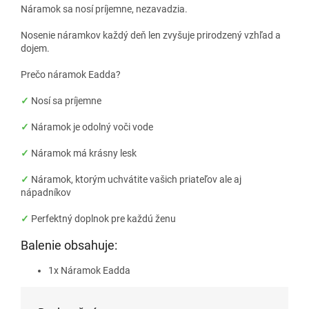
Náramok sa nosí príjemne, nezavadzia.
Nosenie náramkov každý deň len zvyšuje prirodzený vzhľad a
dojem.
Prečo náramok Eadda?
✓
Nosí sa príjemne
✓
Náramok je odolný voči vode
✓
Náramok má krásny lesk
✓
Náramok, ktorým uchvátite vašich priateľov ale aj
nápadníkov
✓
Perfektný doplnok pre každú ženu
Balenie obsahuje:
1x Náramok Eadda