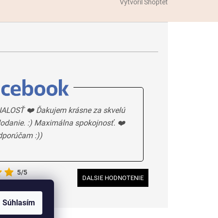
Vytvoril Shoptet
ALOSŤ ❤️ Ďakujem krásne za skvelú
odanie. :) Maximálna spokojnosť. ❤️
dporúčam :))
5/5
DALSIE HODNOTENIE
Súhlasím