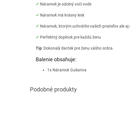
✓
Náramok je odolný voči vode
✓
Náramok má krásny lesk
✓
Náramok, ktorým uchvátite vašich priateľov ale a
✓
Perfektný doplnok pre každú ženu
Tip
: Dokonalý darček pre ženu vášho srdca.
Balenie obsahuje:
1x Náramok Gulianna