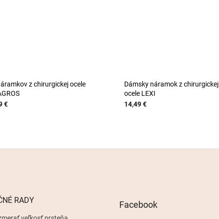
náramkov z chirurgickej ocele
Dámsky náramok z chirurgickej
AGROS
ocele LEXI
9 €
14,49 €
ČNÉ RADY
Facebook
zmerať veľkosť prsteňa