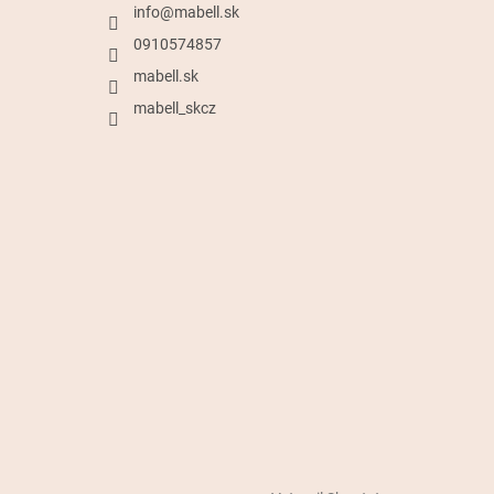
info
@
mabell.sk
0910574857
mabell.sk
mabell_skcz