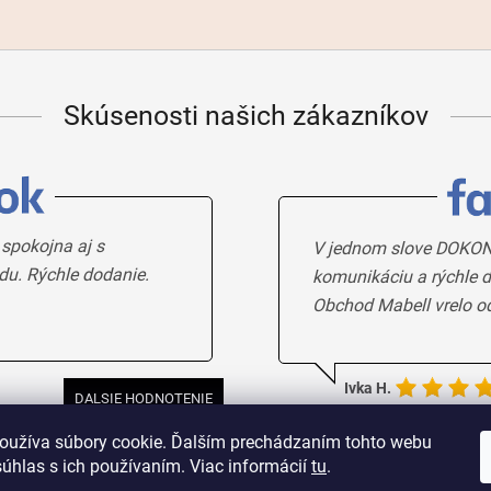
Skúsenosti našich zákazníkov
 spokojna aj s
V jednom slove DOKON
du. Rýchle dodanie.
komunikáciu a rýchle d
Obchod Mabell vrelo o
Ivka H.
DALSIE HODNOTENIE
oužíva súbory cookie. Ďalším prechádzaním tohto webu
súhlas s ich používaním. Viac informácií
tu
.