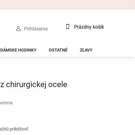
Nákupný
Prázdny košík
Prihlásenie
košík
DÁMSKE HODINKY
OSTATNÉ
ZĽAVY
 chirurgickej ocele
notenia
ždú príležitosť.