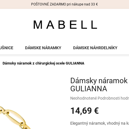
POŠTOVNÉ ZADARMO pri nákupe nad 33 €
UŠNICE
DÁMSKE NÁRAMKY
DÁMSKE NÁHRDELNÍKY
Dámsky náramok z chirurgickej ocele GULIANNA
Dámsky náramok z
GULIANNA
Priemerné
Neohodnotené
Podrobnosti hod
hodnotenie
14,69 €
produktu
je
0,0
Jednotková
Elegantný náramok, vhodný na ka
z
cena: