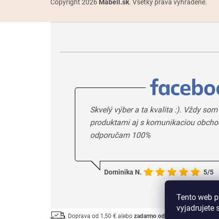
Copyright 2026
Mabell.sk
. Všetky práva vyhradené.
Skvelý výber a ta kvalita :). Vždy som
produktami aj s komunikaciou obcho
odporučam 100%
Dominika N.
5/5
Tento web p
vyjadrujete 
Doprava od 1,50 € alebo
zadarmo od 33 €