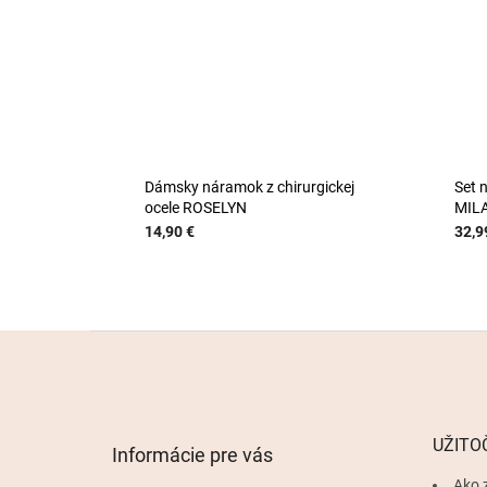
Dámsky náramok z chirurgickej
Set 
ocele ROSELYN
MIL
14,90 €
32,9
Z
á
p
ä
t
UŽITO
Informácie pre vás
i
e
Ako 