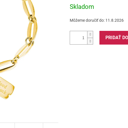
5
Skladom
hviezdičiek.
Môžeme doručiť do:
11.8.2026
PRIDAŤ D