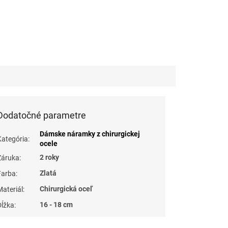
Dodatočné parametre
Dámske náramky z chirurgickej
Kategória
:
ocele
2 roky
Záruka
:
Zlatá
Farba
:
Chirurgická oceľ
Materiál
:
16 - 18 cm
Dĺžka
: