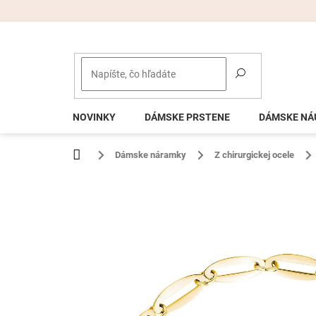
Prejsť
na
obsah
NOVINKY
DÁMSKE PRSTENE
DÁMSKE NÁ
Domov
Dámske náramky
Z chirurgickej ocele