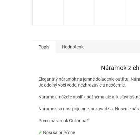
Popis
Hodnotenie
Náramok z chi
Elegantný náramok na jemné doladenie outfitu. Náramo
Je odolný voči vode, nezhrdzavie a neočernie.
Náramok môžete nosiť k bežnému ale aj k slávnostném
Náramok sa nosí príjemne, nezavadzia. Nosenie nára
Prečo náramok Gulianna?
✓
Nosí sa príjemne