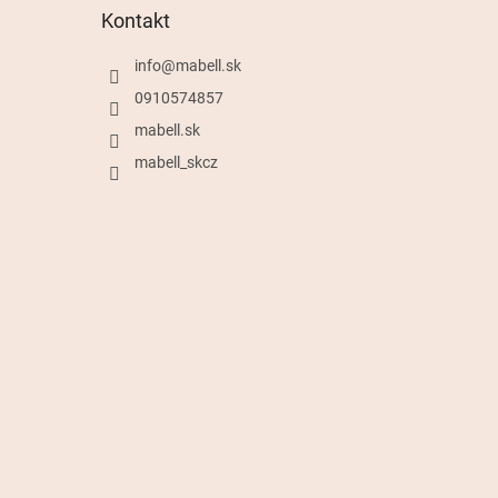
Kontakt
info
@
mabell.sk
0910574857
mabell.sk
mabell_skcz