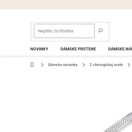
Prejsť
na
obsah
NOVINKY
DÁMSKE PRSTENE
DÁMSKE NÁ
Domov
Dámske náramky
Z chirurgickej ocele