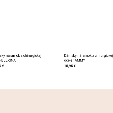
ky náramok z chirurgickej
Dámsky náramok z chirurgickej
e BLERINA
ocele TAMMY
9 €
15,95 €