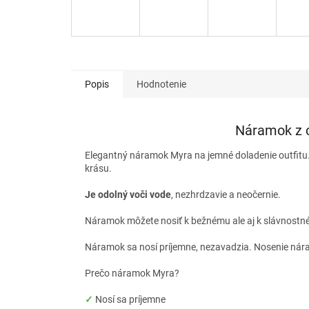
Popis
Hodnotenie
Náramok z c
Elegantný náramok Myra na jemné doladenie outfitu. N
krásu.
Je odolný voči vode
, nezhrdzavie a neočernie.
Náramok môžete nosiť k bežnému ale aj k slávnostném
Náramok sa nosí príjemne, nezavadzia. Nosenie nára
Prečo náramok Myra?
✓
Nosí sa príjemne