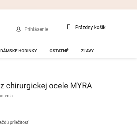
Nákupný
Prázdny košík
Prihlásenie
košík
DÁMSKE HODINKY
OSTATNÉ
ZĽAVY
 chirurgickej ocele MYRA
notenia
ždú príležitosť.