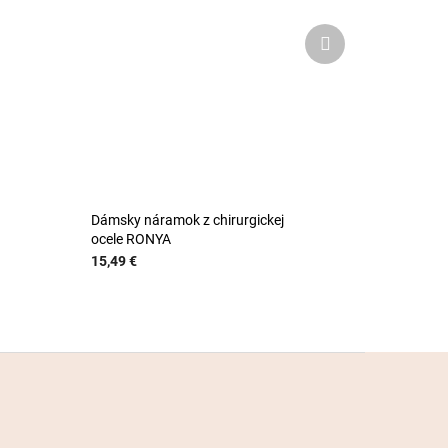
Ďalší
produkt
Dámsky náramok z chirurgickej
ocele RONYA
15,49 €