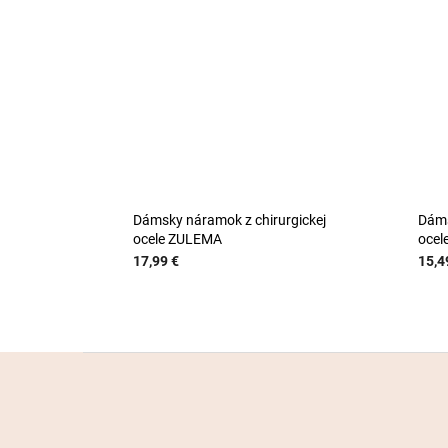
Dámsky náramok z chirurgickej
Dáms
ocele ZULEMA
ocel
17,99 €
15,4
Z
á
p
ä