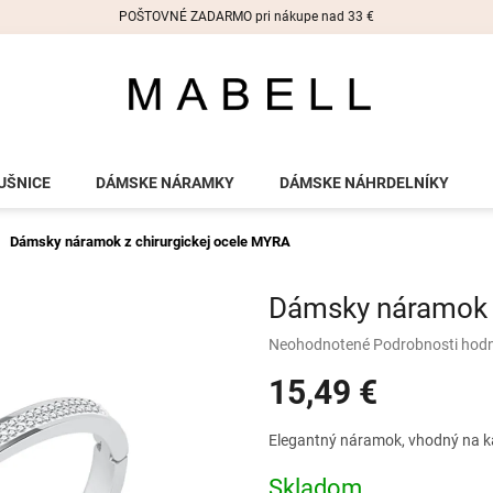
POŠTOVNÉ ZADARMO pri nákupe nad 33 €
UŠNICE
DÁMSKE NÁRAMKY
DÁMSKE NÁHRDELNÍKY
Dámsky náramok z chirurgickej ocele MYRA
Dámsky náramok z
Priemerné
Neohodnotené
Podrobnosti hod
hodnotenie
15,49 €
produktu
je
0,0
Jednotková
Elegantný náramok, vhodný na ka
z
cena:
5
Skladom
hviezdičiek.