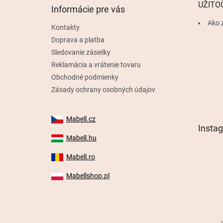
t
UŽITO
Informácie pre vás
i
e
Ako 
Kontakty
Doprava a platba
Sledovanie zásielky
Reklamácia a vrátenie tovaru
Obchodné podmienky
Zásady ochrany osobných údajov
Mabell.cz
Insta
Mabell.hu
Mabell.ro
Mabellshop.pl