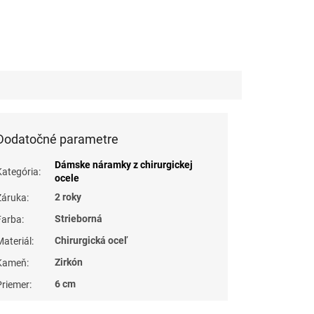
Dodatočné parametre
Dámske náramky z chirurgickej
Kategória
:
ocele
2 roky
Záruka
:
Strieborná
Farba
:
Chirurgická oceľ
Materiál
:
Zirkón
Kameň
:
6 cm
Priemer
: