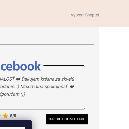
Vytvoril Shoptet
ALOSŤ ❤️ Ďakujem krásne za skvelú
odanie. :) Maximálna spokojnosť. ❤️
dporúčam :))
5/5
DALSIE HODNOTENIE