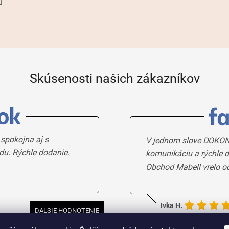
Skúsenosti našich zákazníkov
 spokojna aj s
V jednom slove DOKON
du. Rýchle dodanie.
komunikáciu a rýchle d
Obchod Mabell vrelo o
Ivka H.
DALSIE HODNOTENIE