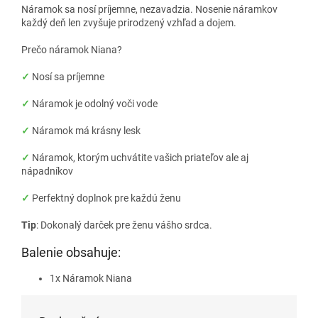
Náramok sa nosí príjemne, nezavadzia. Nosenie náramkov
každý deň len zvyšuje prirodzený vzhľad a dojem.
Prečo náramok Niana?
✓
Nosí sa príjemne
✓
Náramok je odolný voči vode
✓
Náramok má krásny lesk
✓
Náramok, ktorým uchvátite vašich priateľov ale aj
nápadníkov
✓
Perfektný doplnok pre každú ženu
Tip
: Dokonalý darček pre ženu vášho srdca.
Balenie obsahuje:
1x Náramok Niana