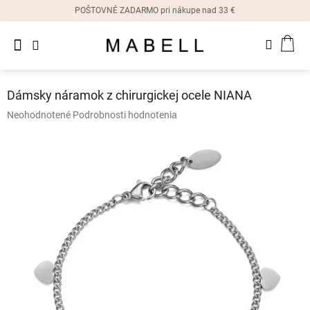
Prejsť
POŠTOVNÉ ZADARMO pri nákupe nad 33 €
na
obsah
Novinky
NÁK
Dámske
prstene
KOŠ
Dámsky náramok z chirurgickej ocele NIANA
Dámske
Priemerné
Neohodnotené
Podrobnosti hodnotenia
náušnice
hodnotenie
produktu
je
Dámske
náramky
0,0
z
5
Dámske
hviezdičiek.
náhrdelníky
Dámske
hodinky
Ostatné