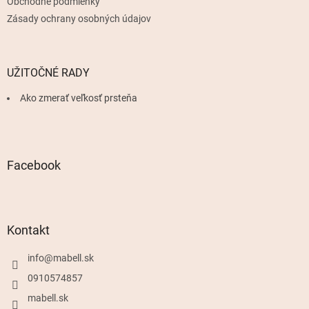
Obchodné podmienky
Zásady ochrany osobných údajov
UŽITOČNÉ RADY
Ako zmerať veľkosť prsteňa
Facebook
Kontakt
info
@
mabell.sk
0910574857
mabell.sk