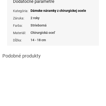
Dodatočné parametre
Dámske náramky z chirurgickej ocele
Kategória
:
2 roky
Záruka
:
Strieborná
Farba
:
Chirurgická oceľ
Materiál
:
14 - 18 cm
Dĺžka
: