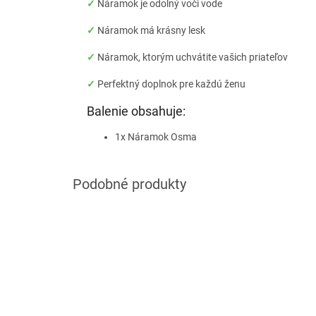
✓
Náramok je odolný voči vode
✓
Náramok má krásny lesk
✓
Náramok, ktorým uchvátite vašich priateľov
✓
Perfektný doplnok pre každú ženu
Balenie obsahuje:
1x Náramok Osma