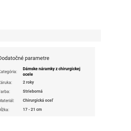
Dodatočné parametre
Dámske náramky z chirurgickej
Kategória
:
ocele
2 roky
Záruka
:
Strieborná
Farba
:
Chirurgická oceľ
Materiál
:
17 - 21 cm
Dĺžka
: