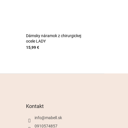
Dámsky náramok z chirurgickej
ocele LADY
15,99 €
Kontakt
info
@
mabell.sk
0910574857