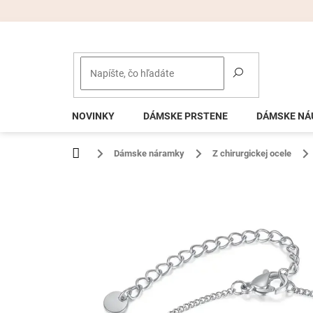
Prejsť
na
obsah
NOVINKY
DÁMSKE PRSTENE
DÁMSKE NÁ
Domov
Dámske náramky
Z chirurgickej ocele