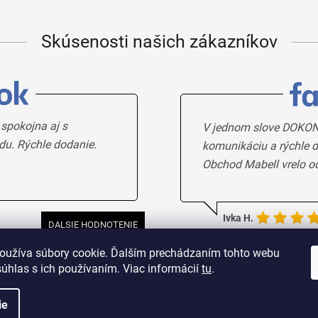
Skúsenosti našich zákazníkov
 spokojna aj s
V jednom slove DOKON
du. Rýchle dodanie.
komunikáciu a rýchle d
Obchod Mabell vrelo o
Ivka H.
DALSIE HODNOTENIE
oužíva súbory cookie. Ďalším prechádzaním tohto webu
súhlas s ich používaním. Viac informácií
tu
.
ie