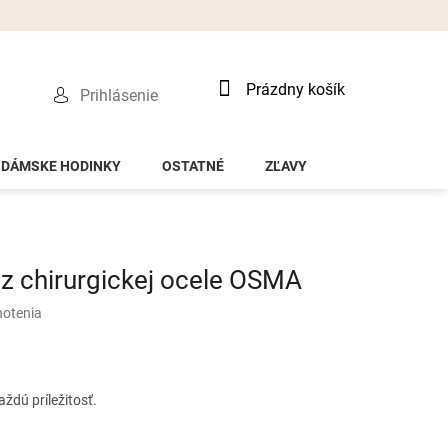
Nákupný
Prázdny košík
Prihlásenie
košík
DÁMSKE HODINKY
OSTATNÉ
ZĽAVY
 chirurgickej ocele OSMA
notenia
ždú príležitosť.