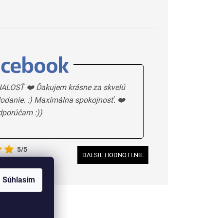
ALOSŤ ❤️ Ďakujem krásne za skvelú
odanie. :) Maximálna spokojnosť. ❤️
dporúčam :))
5/5
DALSIE HODNOTENIE
Súhlasím