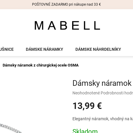
POŠTOVNÉ ZADARMO pri nákupe nad 33 €
UŠNICE
DÁMSKE NÁRAMKY
DÁMSKE NÁHRDELNÍKY
Dámsky náramok z chirurgickej ocele OSMA
Dámsky náramok z
Priemerné
Neohodnotené
Podrobnosti hod
hodnotenie
13,99 €
produktu
je
0,0
Jednotková
Elegantný náramok, vhodný na ka
z
cena:
5
Skladom
hviezdičiek.