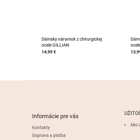
Dámsky náramok z chirurgickej
Dáms
ocele GILLIAN
ocel
14,99 €
13,9
Z
á
p
ä
t
UŽITO
Informácie pre vás
i
e
Ako 
Kontakty
Doprava a platba