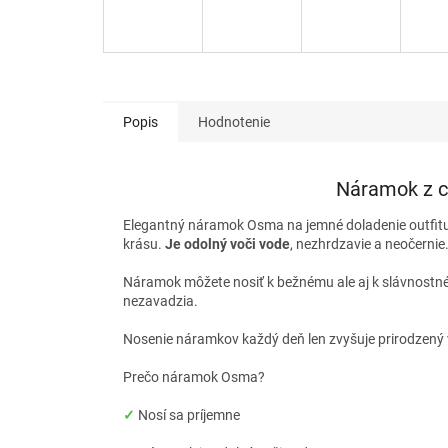
Popis
Hodnotenie
Náramok z c
Elegantný náramok Osma na jemné doladenie outfitu. N
krásu.
Je odolný voči vode
, nezhrdzavie a neočernie
Náramok môžete nosiť k bežnému ale aj k slávnostném
nezavadzia.
Nosenie náramkov každý deň len zvyšuje prirodzený 
Prečo náramok Osma?
✓
Nosí sa príjemne