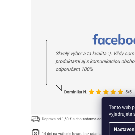
Skvelý výber a ta kvalita :). Vždy som
produktami aj s komunikaciou obcho
odporučam 100%
Dominika N.
5/5
Tento web p
vyjadrujete 
Doprava od 1,50 € alebo
zadarmo od 33 €
Nastaven
14 dní na vrátenie tovaru bez udania dôvodu