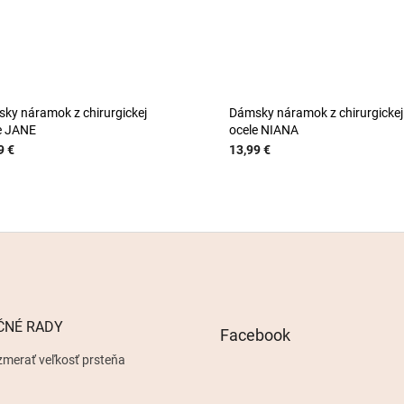
ky náramok z chirurgickej
Dámsky náramok z chirurgickej
e JANE
ocele NIANA
9 €
13,99 €
ČNÉ RADY
Facebook
zmerať veľkosť prsteňa