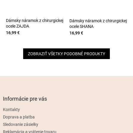
Dámsky náramok z chirurgickej
Dámsky náramok z chirurgickej
ocele ZAJDA
ocele SHANA
16,99 €
16,99 €
ZOBRAZIŤ VŠETKY PODOBNÉ PRODUKTY
Z
á
p
ä
Informácie pre vás
t
Kontakty
i
e
Doprava a platba
Sledovanie zásielky
Reklamácia a vrátenie tovaru