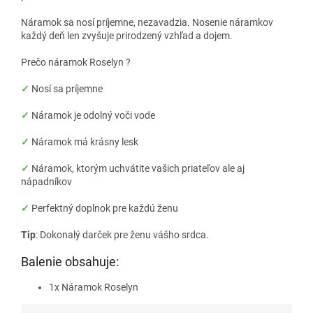
Náramok sa nosí príjemne, nezavadzia. Nosenie náramkov
každý deň len zvyšuje prirodzený vzhľad a dojem.
Prečo náramok Roselyn ?
✓
Nosí sa príjemne
✓
Náramok je odolný voči vode
✓
Náramok má krásny lesk
✓
Náramok, ktorým uchvátite vašich priateľov ale aj
nápadníkov
✓
Perfektný doplnok pre každú ženu
Tip
: Dokonalý darček pre ženu vášho srdca.
Balenie obsahuje:
1x Náramok Roselyn