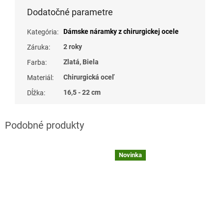
Dodatočné parametre
Dámske náramky z chirurgickej ocele
Kategória
:
2 roky
Záruka
:
Zlatá, Biela
Farba
:
Chirurgická oceľ
Materiál
:
16,5 - 22 cm
Dĺžka
:
Novinka