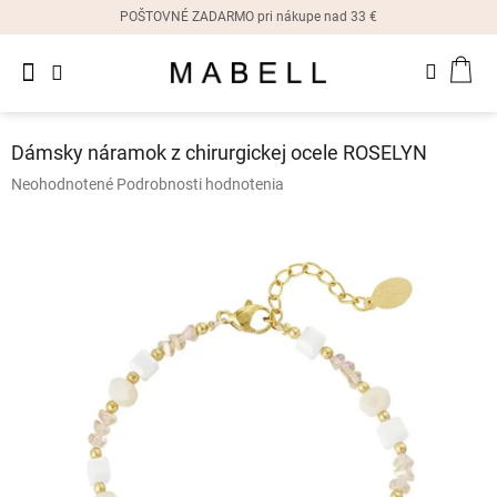
Prejsť
POŠTOVNÉ ZADARMO pri nákupe nad 33 €
na
obsah
Novinky
NÁK
Dámske
prstene
KOŠ
Dámsky náramok z chirurgickej ocele ROSELYN
Dámske
Priemerné
Neohodnotené
Podrobnosti hodnotenia
náušnice
hodnotenie
produktu
je
Dámske
náramky
0,0
z
5
Dámske
hviezdičiek.
náhrdelníky
Dámske
hodinky
Ostatné