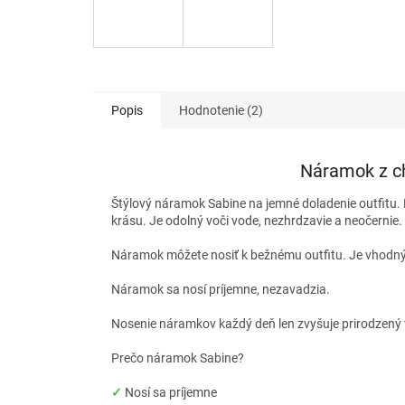
Popis
Hodnotenie (2)
Náramok z ch
Štýlový náramok Sabine na jemné doladenie outfitu. Ná
krásu. Je odolný voči vode, nezhrdzavie a neočernie.
Náramok môžete nosiť k bežnému outfitu. Je vhodný 
Náramok sa nosí príjemne, nezavadzia.
Nosenie náramkov každý deň len zvyšuje prirodzený 
Prečo náramok Sabine?
✓
Nosí sa príjemne