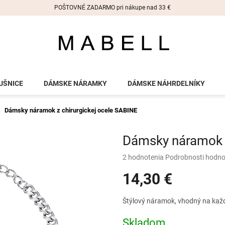
POŠTOVNÉ ZADARMO pri nákupe nad 33 €
UŠNICE
DÁMSKE NÁRAMKY
DÁMSKE NÁHRDELNÍKY
Dámsky náramok z chirurgickej ocele SABINE
Dámsky náramok z
Priemerné
2 hodnotenia
Podrobnosti hodno
hodnotenie
14,30 €
produktu
je
5,0
Jednotková
Štýlový náramok, vhodný na každú
z
cena:
5
Skladom
hviezdičiek.