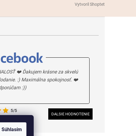
Vytvoril Shoptet
ALOSŤ ❤️ Ďakujem krásne za skvelú
odanie. :) Maximálna spokojnosť. ❤️
dporúčam :))
5/5
DALSIE HODNOTENIE
Súhlasím