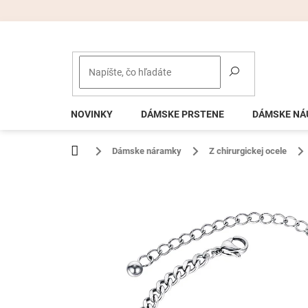
Prejsť
na
obsah
NOVINKY
DÁMSKE PRSTENE
DÁMSKE NÁ
Domov
Dámske náramky
Z chirurgickej ocele