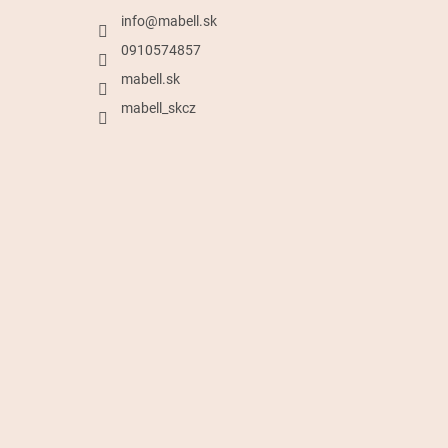
info
@
mabell.sk
0910574857
mabell.sk
mabell_skcz