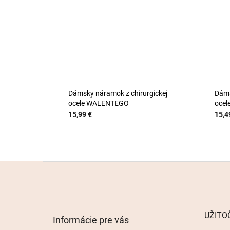
Dámsky náramok z chirurgickej
Dáms
ocele WALENTEGO
ocel
15,99 €
15,4
Z
á
p
ä
t
UŽITO
Informácie pre vás
i