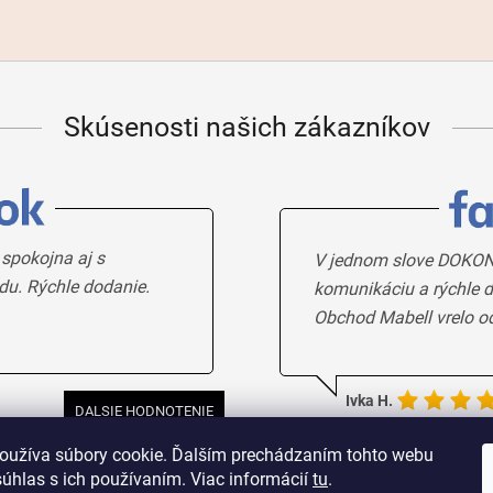
Skúsenosti našich zákazníkov
 spokojna aj s
V jednom slove DOKON
du. Rýchle dodanie.
komunikáciu a rýchle d
Obchod Mabell vrelo o
Ivka H.
DALSIE HODNOTENIE
oužíva súbory cookie. Ďalším prechádzaním tohto webu
súhlas s ich používaním. Viac informácií
tu
.