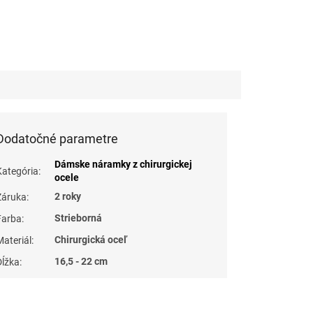
Dodatočné parametre
Dámske náramky z chirurgickej
Kategória
:
ocele
2 roky
Záruka
:
Strieborná
Farba
:
Chirurgická oceľ
Materiál
:
16,5 - 22 cm
Dĺžka
: