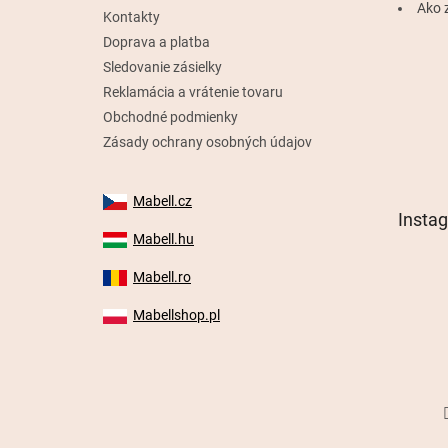
e
Ako 
Kontakty
Doprava a platba
Sledovanie zásielky
Reklamácia a vrátenie tovaru
Obchodné podmienky
Zásady ochrany osobných údajov
Mabell.cz
Insta
Mabell.hu
Mabell.ro
Mabellshop.pl