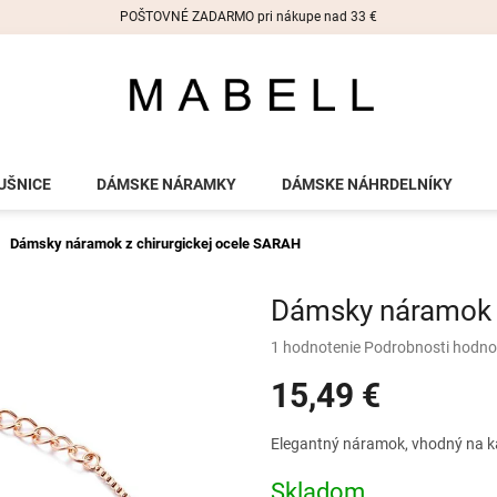
POŠTOVNÉ ZADARMO pri nákupe nad 33 €
UŠNICE
DÁMSKE NÁRAMKY
DÁMSKE NÁHRDELNÍKY
Dámsky náramok z chirurgickej ocele SARAH
Dámsky náramok z
Priemerné
1 hodnotenie
Podrobnosti hodno
hodnotenie
15,49 €
produktu
je
5,0
Jednotková
Elegantný náramok, vhodný na ka
z
cena:
5
Skladom
hviezdičiek.