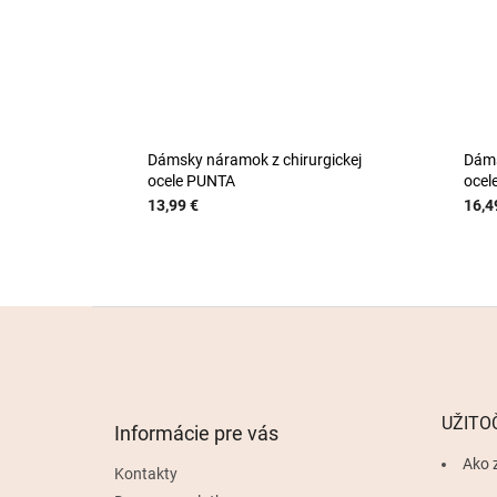
Dámsky náramok z chirurgickej
Dáms
ocele PUNTA
ocel
13,99 €
16,4
Z
á
p
ä
t
UŽITO
Informácie pre vás
i
e
Ako 
Kontakty