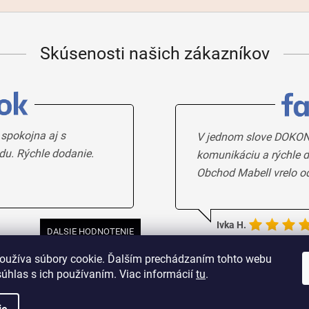
Skúsenosti našich zákazníkov
 spokojna aj s
V jednom slove DOKON
du. Rýchle dodanie.
komunikáciu a rýchle d
Obchod Mabell vrelo o
Ivka H.
DALSIE HODNOTENIE
oužíva súbory cookie. Ďalším prechádzaním tohto webu
súhlas s ich používaním. Viac informácií
tu
.