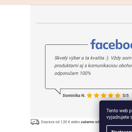
Skvelý výber a ta kvalita :). Vždy som
produktami aj s komunikaciou obcho
odporučam 100%
Dominika N.
5/5
Tento web p
vyjadrujete 
Doprava od 1,50 € alebo
zadarmo od 33 €