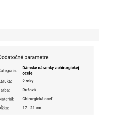
Dodatočné parametre
Dámske náramky z chirurgickej
Kategória
:
ocele
2 roky
Záruka
:
Ružová
Farba
:
Chirurgická oceľ
Materiál
:
17 - 21 cm
Dĺžka
: