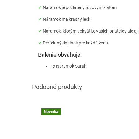
✓
Náramok je pozlátený ružovým zlatom
✓
Náramok má krásny lesk
✓
Náramok, ktorým uchvátite vašich priateľov ale a
✓
Perfektný doplnok pre každú ženu
Balenie obsahuje:
1x Náramok Sarah
Novinka