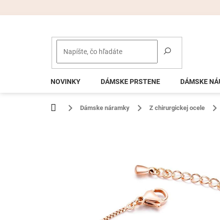
Prejsť
na
obsah
NOVINKY
DÁMSKE PRSTENE
DÁMSKE NÁ
Domov
Dámske náramky
Z chirurgickej ocele