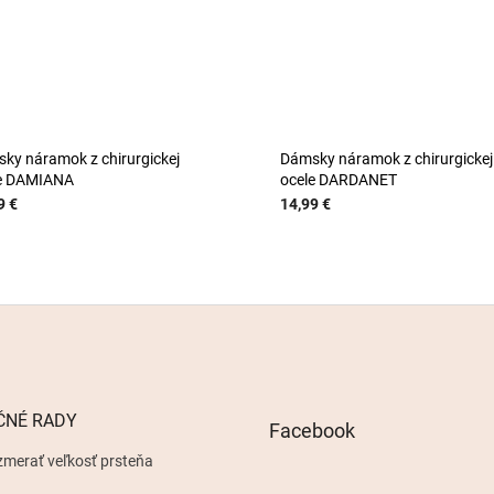
ky náramok z chirurgickej
Dámsky náramok z chirurgickej
e DAMIANA
ocele DARDANET
9 €
14,99 €
ČNÉ RADY
Facebook
zmerať veľkosť prsteňa