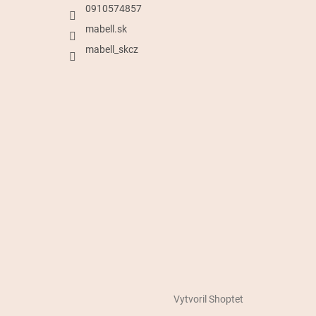
0910574857
mabell.sk
mabell_skcz
Vytvoril Shoptet