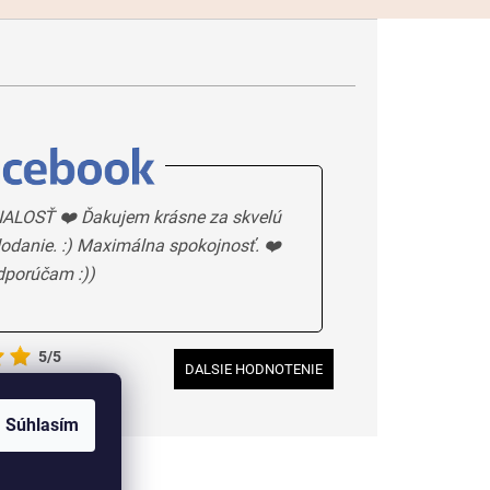
ALOSŤ ❤️ Ďakujem krásne za skvelú
odanie. :) Maximálna spokojnosť. ❤️
dporúčam :))
5/5
DALSIE HODNOTENIE
Súhlasím