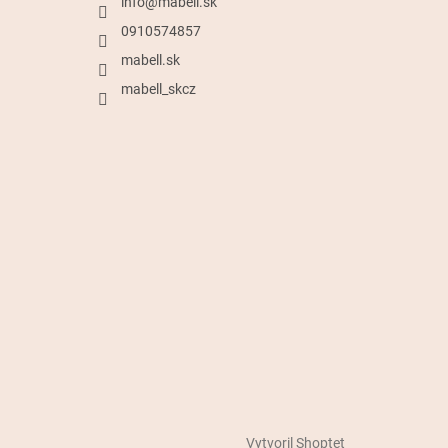
info
@
mabell.sk
0910574857
mabell.sk
mabell_skcz
Vytvoril Shoptet