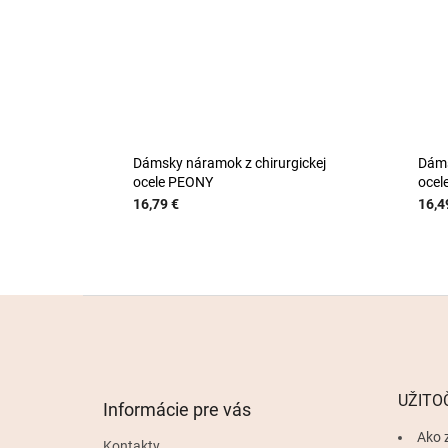
Dámsky náramok z chirurgickej
Dáms
ocele PEONY
ocel
16,79 €
16,4
Z
á
p
ä
t
UŽITO
Informácie pre vás
i
e
Ako 
Kontakty