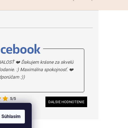
ALOSŤ ❤️ Ďakujem krásne za skvelú
odanie. :) Maximálna spokojnosť. ❤️
dporúčam :))
5/5
DALSIE HODNOTENIE
Súhlasím