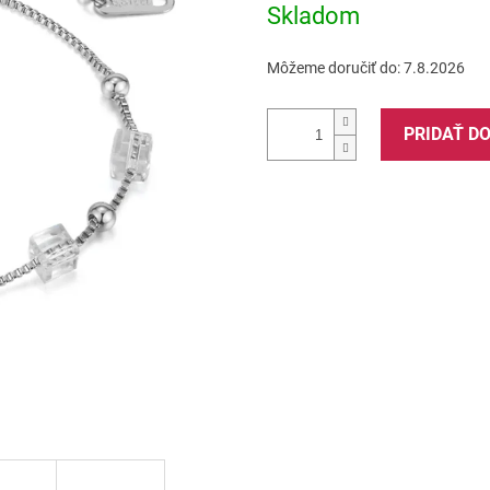
Skladom
hviezdičiek.
Môžeme doručiť do:
7.8.2026
PRIDAŤ D