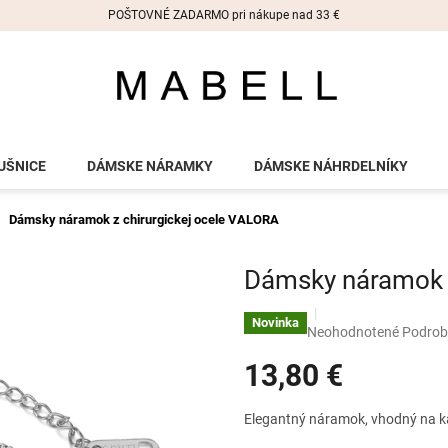
POŠTOVNÉ ZADARMO pri nákupe nad 33 €
UŠNICE
DÁMSKE NÁRAMKY
DÁMSKE NÁHRDELNÍKY
Dámsky náramok z chirurgickej ocele VALORA
Dámsky náramok z
Novinka
Priemerné
Neohodnotené
Podrob
hodnotenie
13,80 €
produktu
je
0,0
Jednotková
Elegantný náramok, vhodný na ka
z
cena:
5