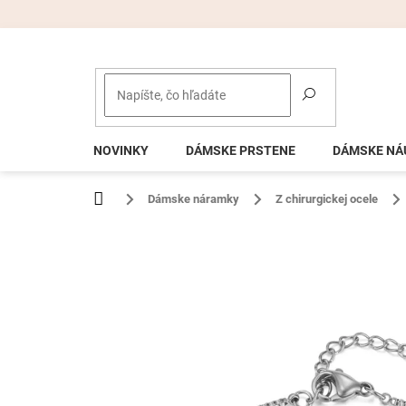
Prejsť
na
obsah
NOVINKY
DÁMSKE PRSTENE
DÁMSKE NÁ
Domov
Dámske náramky
Z chirurgickej ocele