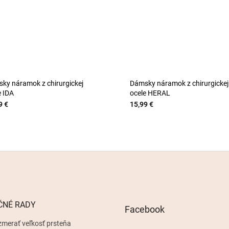
ky náramok z chirurgickej
Dámsky náramok z chirurgickej
e IDA
ocele HERAL
9 €
15,99 €
ČNÉ RADY
Facebook
zmerať veľkosť prsteňa