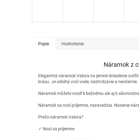
Popis
Hodnotenie
Náramok z ch
Elegantný náramok Valora na jemné doladenie outfitu.
krásu. Je odolný voči vode, nezhrdzavie a neočernie.
Náramok môžete nosiť k bežnému ale aj k slávnostném
Náramok sa nosí príjemne, nezavadzia. Nosenie nára
Prečo náramok Valora?
✓
Nosí sa príjemne