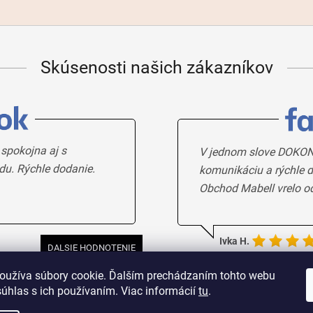
Skúsenosti našich zákazníkov
 spokojna aj s
V jednom slove DOKON
du. Rýchle dodanie.
komunikáciu a rýchle d
Obchod Mabell vrelo o
Ivka H.
DALSIE HODNOTENIE
oužíva súbory cookie. Ďalším prechádzaním tohto webu
súhlas s ich používaním. Viac informácií
tu
.