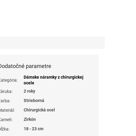
Dodatočné parametre
Dámske náramky z chirurgickej
Kategória
:
ocele
2 roky
Záruka
:
Strieborná
Farba
:
Chirurgická ocel
Materiál
:
Zirkón
Kameň
:
18 - 23 cm
Dĺžka
: