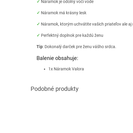
✓
Náramok je odolný voči vode
✓
Náramok má krásny lesk
✓
Náramok, ktorým uchvátite vašich priateľov ale a
✓
Perfektný doplnok pre každú ženu
Tip
: Dokonalý darček pre ženu vášho srdca.
Balenie obsahuje:
1x Náramok Valora