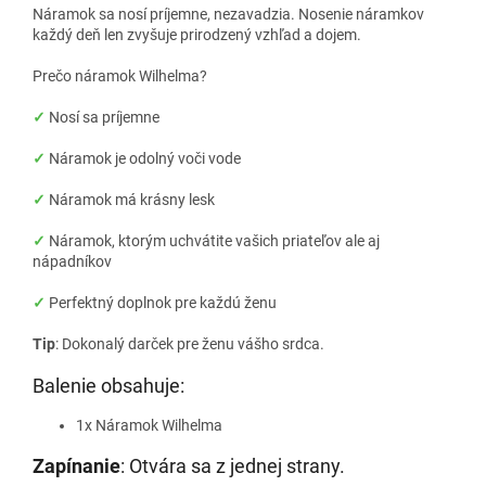
Náramok sa nosí príjemne, nezavadzia. Nosenie náramkov
každý deň len zvyšuje prirodzený vzhľad a dojem.
Prečo náramok Wilhelma?
✓
Nosí sa príjemne
✓
Náramok je odolný voči vode
✓
Náramok má krásny lesk
✓
Náramok, ktorým uchvátite vašich priateľov ale aj
nápadníkov
✓
Perfektný doplnok pre každú ženu
Tip
: Dokonalý darček pre ženu vášho srdca.
Balenie obsahuje:
1x Náramok Wilhelma
Zapínanie
: Otvára sa z jednej strany.