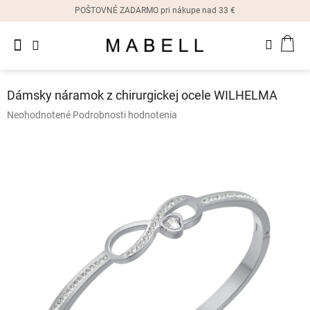
Prejsť
POŠTOVNÉ ZADARMO pri nákupe nad 33 €
na
obsah
Novinky
NÁK
Dámske
prstene
KOŠ
Dámsky náramok z chirurgickej ocele WILHELMA
Dámske
Priemerné
Neohodnotené
Podrobnosti hodnotenia
náušnice
hodnotenie
produktu
je
Dámske
náramky
0,0
z
5
Dámske
hviezdičiek.
náhrdelníky
Dámske
hodinky
Ostatné