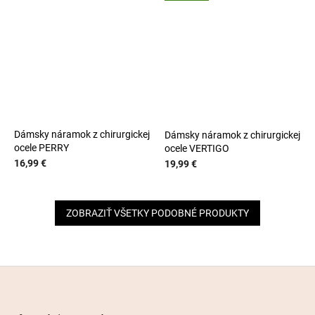
Dámsky náramok z chirurgickej
Dámsky náramok z chirurgickej
ocele PERRY
ocele VERTIGO
16,99 €
19,99 €
ZOBRAZIŤ VŠETKY PODOBNÉ PRODUKTY
Z
á
p