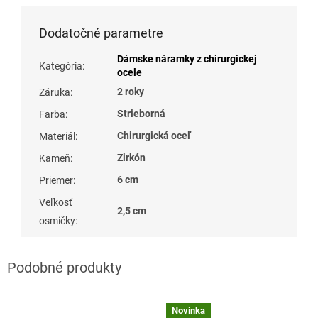
Dodatočné parametre
Dámske náramky z chirurgickej
Kategória
:
ocele
2 roky
Záruka
:
Strieborná
Farba
:
Chirurgická oceľ
Materiál
:
Zirkón
Kameň
:
6 cm
Priemer
:
Veľkosť
2,5 cm
osmičky
:
Novinka