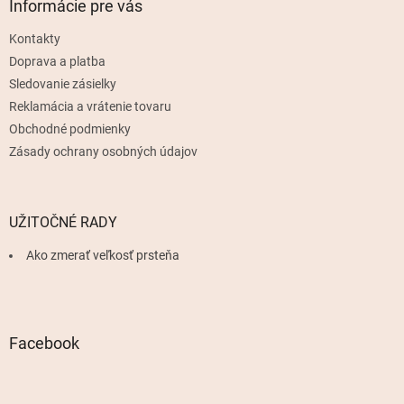
ä
Informácie pre vás
t
Kontakty
i
e
Doprava a platba
Sledovanie zásielky
Reklamácia a vrátenie tovaru
Obchodné podmienky
Zásady ochrany osobných údajov
UŽITOČNÉ RADY
Ako zmerať veľkosť prsteňa
Facebook