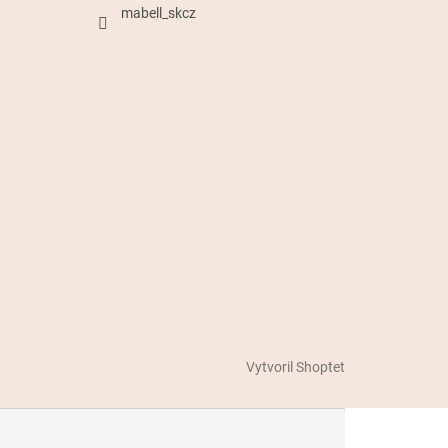
mabell_skcz
Vytvoril Shoptet