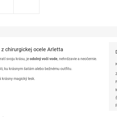
z chirurgickej ocele Arletta
ratí svoju krásu, je
odolný voči vode
, nehrdzavie a neočernie.
sti, ku krásnym šatám alebo bežnému outfitu.
á krásny magický lesk.