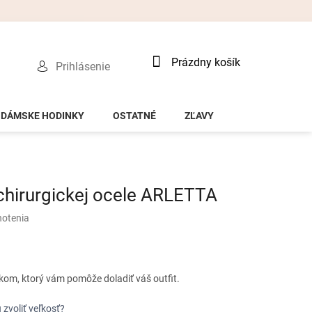
Nákupný
Prázdny košík
Prihlásenie
košík
DÁMSKE HODINKY
OSTATNÉ
ZĽAVY
chirurgickej ocele ARLETTA
notenia
kom, ktorý vám pomôže doladiť váš outfit.
 zvoliť veľkosť?