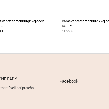
ky prsteň z chirurgickej ocele
Dámsky prsteň z chirurgickej oc
CA
DOLLY
9 €
11,99 €
ČNÉ RADY
Facebook
zmerať veľkosť prsteňa