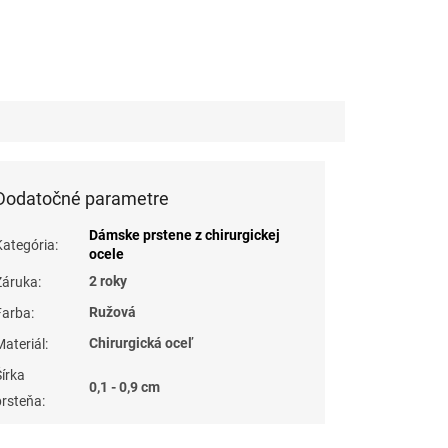
Dodatočné parametre
Dámske prstene z chirurgickej
Kategória
:
ocele
2 roky
Záruka
:
Ružová
Farba
:
Chirurgická oceľ
Materiál
:
Šírka
0,1 - 0,9 cm
prsteňa
: