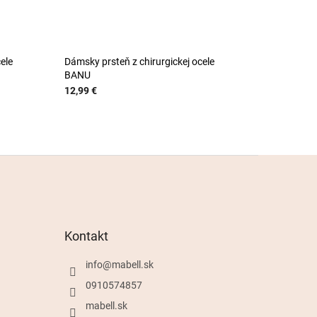
ele
Dámsky prsteň z chirurgickej ocele
BANU
12,99 €
Kontakt
info
@
mabell.sk
0910574857
mabell.sk