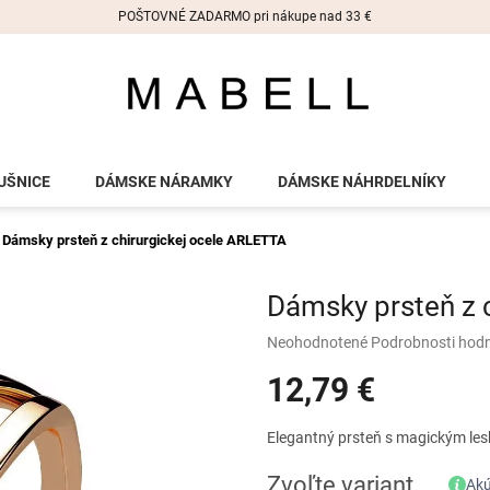
POŠTOVNÉ ZADARMO pri nákupe nad 33 €
UŠNICE
DÁMSKE NÁRAMKY
DÁMSKE NÁHRDELNÍKY
Dámsky prsteň z chirurgickej ocele ARLETTA
Dámsky prsteň z 
Priemerné
Neohodnotené
Podrobnosti hod
hodnotenie
12,79 €
produktu
je
0,0
Jednotková
Elegantný prsteň s magickým les
z
cena:
5
Zvoľte variant
Akú
hviezdičiek.