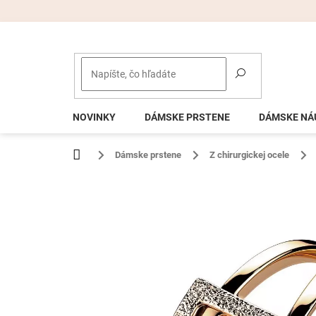
Prejsť
na
obsah
NOVINKY
DÁMSKE PRSTENE
DÁMSKE NÁ
Domov
Dámske prstene
Z chirurgickej ocele