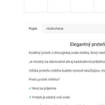
Popis
Hodnotenie
Elegantný prsteň 
Kvalitný prsteň z chirurgickej ocele Arletta, ktorý nest
Je vhodný na slávnostné ale aj každodenné príležito
Vďaka prsteňu Arletta budete vyzerať okúzľujúco, m
Prečo prsteň Arletta?
✓
Nosí sa príjemne
✓
Prsteň je odolný voči vode