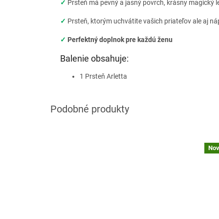
✓
Prsteň má pevný a jasný povrch, krásny magický l
✓
Prsteň, ktorým uchvátite vašich priateľov ale aj n
✓
Perfektný doplnok pre každú ženu
Balenie obsahuje:
1 Prsteň Arletta
Nov