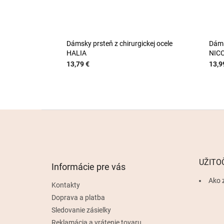
Dámsky prsteň z chirurgickej ocele
Dáms
HALIA
NIC
13,79 €
13,9
Z
á
p
ä
t
UŽITO
Informácie pre vás
i
e
Ako 
Kontakty
Doprava a platba
Sledovanie zásielky
Reklamácia a vrátenie tovaru