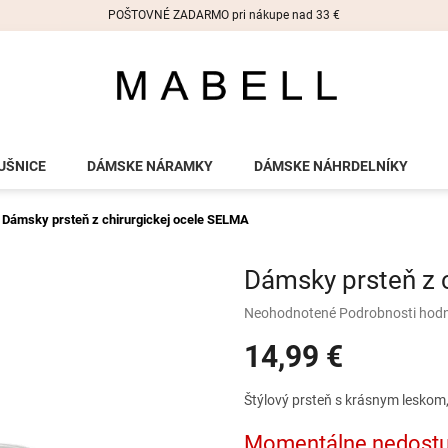
POŠTOVNÉ ZADARMO pri nákupe nad 33 €
UŠNICE
DÁMSKE NÁRAMKY
DÁMSKE NÁHRDELNÍKY
Dámsky prsteň z chirurgickej ocele SELMA
Dámsky prsteň z 
Priemerné
Neohodnotené
Podrobnosti hod
hodnotenie
14,99 €
produktu
je
0,0
Jednotková
Štýlový prsteň s krásnym leskom,
z
cena:
5
Momentálne nedost
hviezdičiek.