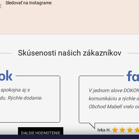
Sledovať na Instagrame
Skúsenosti našich zákazníkov
 spokojna aj s
V jednom slove DOKON
du. Rýchle dodanie.
komunikáciu a rýchle d
Obchod Mabell vrelo o
Ivka H.
DALSIE HODNOTENIE