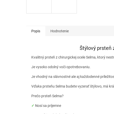
Popis
Hodnotenie
Štýlový prsteň 
Kvalitný prsteň z chirurgickej ocele Selma, ktorý nestr
Je vysoko odolný voči opotrebovaniu.
Je vhodný na slávnostné ale aj každodenné príležito
Vďaka prsteňu Selma budete vyzerať štýlovo, má krá
Prečo prsteň Selma?
✓
Nosí sa príjemne