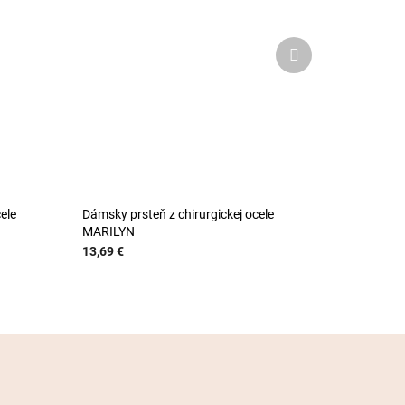
Ďalší
produkt
ele
Dámsky prsteň z chirurgickej ocele
MARILYN
13,69 €