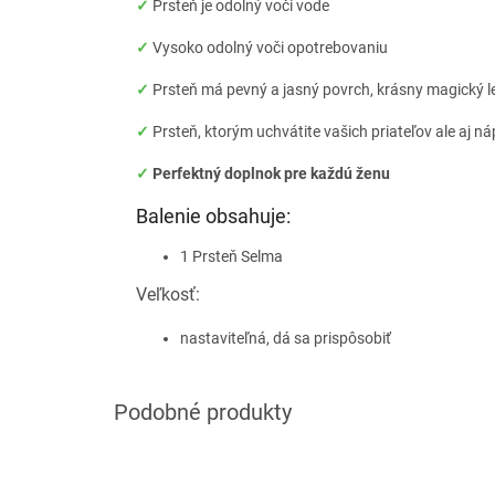
✓
Prsteň je odolný voči vode
✓
Vysoko odolný voči opotrebovaniu
✓
Prsteň má pevný a jasný povrch, krásny magický l
✓
Prsteň, ktorým uchvátite vašich priateľov ale aj n
✓
Perfektný doplnok pre každú ženu
Balenie obsahuje:
1 Prsteň Selma
Veľkosť:
nastaviteľná, dá sa prispôsobiť