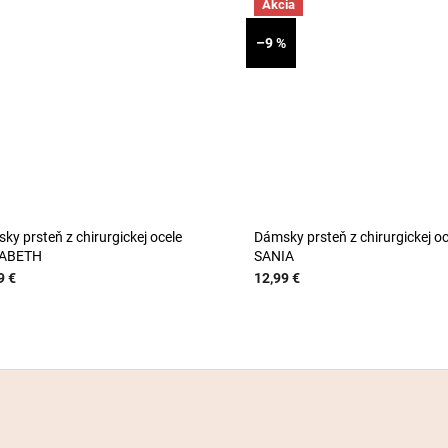
Akcia
–9 %
ky prsteň z chirurgickej ocele
Dámsky prsteň z chirurgickej oc
ZABETH
SANIA
9 €
12,99 €