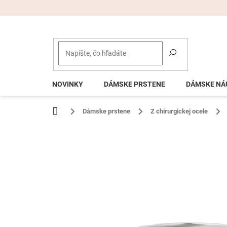
Prejsť
na
obsah
NOVINKY
DÁMSKE PRSTENE
DÁMSKE NÁ
Domov
Dámske prstene
Z chirurgickej ocele