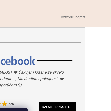
Vytvoril Shoptet
ALOSŤ ❤️ Ďakujem krásne za skvelú
odanie. :) Maximálna spokojnosť. ❤️
dporúčam :))
5/5
DALSIE HODNOTENIE