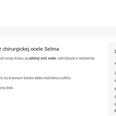
z chirurgickej ocele Selma
atí svoju krásu, je
odolný voči vode
, nehrdzavie a neočernie.
sti, ku krásnym šatám alebo bežnému outfitu.
sny lesk.