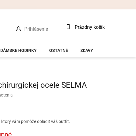
Nákupný
Prázdny košík
Prihlásenie
košík
DÁMSKE HODINKY
OSTATNÉ
ZĽAVY
chirurgickej ocele SELMA
notenia
 ktorý vám pomôže doladiť váš outfit.
upné