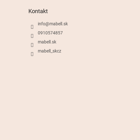
Kontakt
info
@
mabell.sk
0910574857
mabell.sk
mabell_skcz