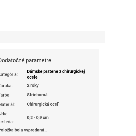
Dodatočné parametre
Dámske prstene z chirurgickej
Kategória
:
ocele
2 roky
Záruka
:
Strieborná
Farba
:
Chirurgická oceľ
Materiál
:
Šírka
0,2 - 0,9 cm
prsteňa
:
Položka bola vypredaná…