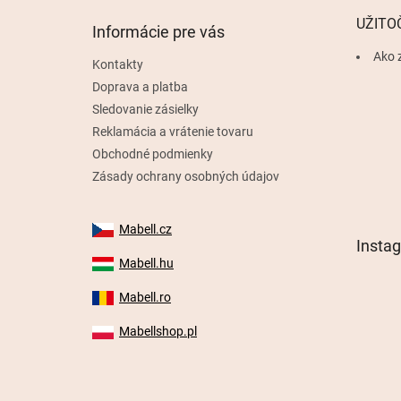
t
UŽITO
Informácie pre vás
i
e
Ako 
Kontakty
Doprava a platba
Sledovanie zásielky
Reklamácia a vrátenie tovaru
Obchodné podmienky
Zásady ochrany osobných údajov
Mabell.cz
Insta
Mabell.hu
Mabell.ro
Mabellshop.pl