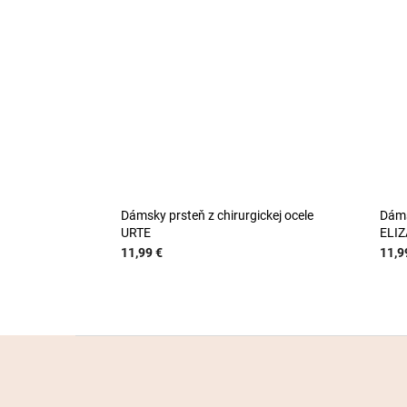
Dámsky prsteň z chirurgickej ocele
Dáms
URTE
ELI
11,99 €
11,9
Z
á
p
ä