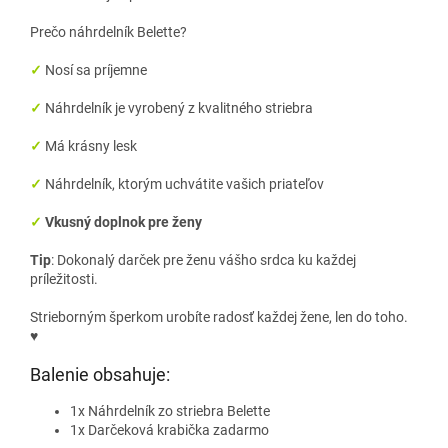
Prečo náhrdelník Belette?
✓
Nosí sa príjemne
✓
Náhrdelník je vyrobený z kvalitného striebra
✓
Má krásny lesk
✓
Náhrdelník, ktorým uchvátite vašich priateľov
✓
Vkusný doplnok pre ženy
Tip
: Dokonalý darček pre ženu vášho srdca ku každej
príležitosti.
Strieborným šperkom urobíte radosť každej žene, len do toho.
♥
Balenie obsahuje:
1x Náhrdelník zo striebra Belette
1x Darčeková krabička zadarmo