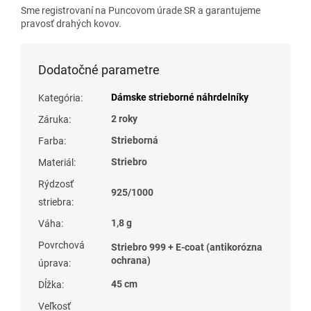
Sme registrovaní na Puncovom úrade SR a garantujeme
pravosť drahých kovov.
Dodatočné parametre
Dámske strieborné náhrdelníky
Kategória
:
2 roky
Záruka
:
Strieborná
Farba
:
Striebro
Materiál
:
Rýdzosť
925/1000
striebra
:
1,8 g
Váha
:
Povrchová
Striebro 999 + E-coat (antikorózna
ochrana)
úprava
:
45 cm
Dĺžka
:
Veľkosť