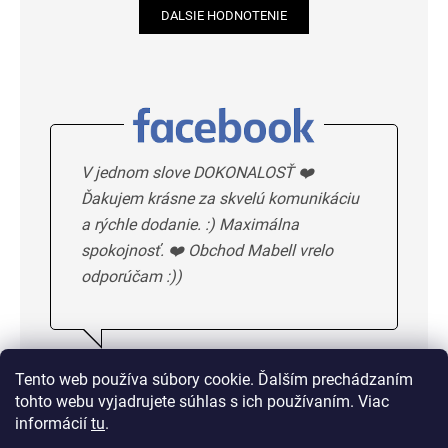
DALSIE HODNOTENIE
V jednom slove DOKONALOSŤ ❤️
Ďakujem krásne za skvelú komunikáciu
a rýchle dodanie. :) Maximálna
spokojnosť. ❤️ Obchod Mabell vrelo
odporúčam :))
Ivka H.
5/5
Tento web používa súbory cookie. Ďalším prechádzaním
tohto webu vyjadrujete súhlas s ich používaním. Viac
DALSIE HODNOTENIE
informácií
tu
.