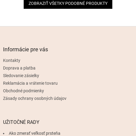
ZOBRAZIŤ VŠETKY PODOBNÉ PRODUKTY
Z
á
p
ä
Informácie pre vás
t
Kontakty
i
e
Doprava a platba
Sledovanie zásielky
Reklamácia a vrátenie tovaru
Obchodné podmienky
Zásady ochrany osobných údajov
UŽITOČNÉ RADY
Ako zmerať veľkosť prsteňa