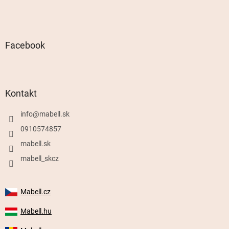
Facebook
Kontakt
info
@
mabell.sk
0910574857
mabell.sk
mabell_skcz
Mabell.cz
Mabell.hu