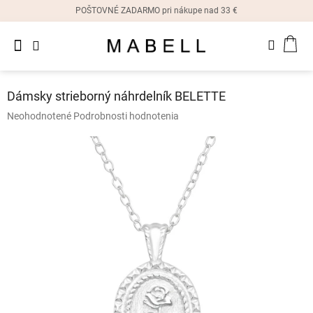
Prejsť
POŠTOVNÉ ZADARMO pri nákupe nad 33 €
na
obsah
Novinky
NÁK
Dámske
prstene
KOŠ
Dámsky strieborný náhrdelník BELETTE
Dámske
Priemerné
Neohodnotené
Podrobnosti hodnotenia
náušnice
hodnotenie
produktu
je
Dámske
náramky
0,0
z
5
Dámske
hviezdičiek.
náhrdelníky
Dámske
hodinky
Ostatné