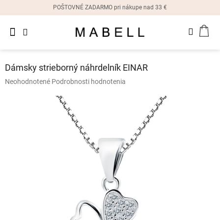
Prejsť
POŠTOVNÉ ZADARMO pri nákupe nad 33 €
na
obsah
Novinky
NÁK
Dámske
prstene
KOŠ
Dámsky strieborný náhrdelník EINAR
Dámske
Priemerné
Neohodnotené
Podrobnosti hodnotenia
náušnice
hodnotenie
produktu
je
Dámske
náramky
0,0
z
5
Dámske
hviezdičiek.
náhrdelníky
Dámske
hodinky
Ostatné