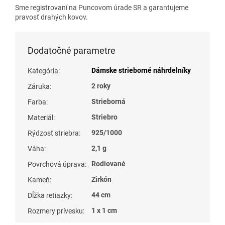
Sme registrovaní na Puncovom úrade SR a garantujeme
pravosť drahých kovov.
Dodatočné parametre
Dámske strieborné náhrdelníky
Kategória
:
2 roky
Záruka
:
Strieborná
Farba
:
Striebro
Materiál
:
925/1000
Rýdzosť striebra
:
2,1 g
Váha
:
Rodiované
Povrchová úprava
:
Zirkón
Kameň
:
44 cm
Dĺžka retiazky
:
1 x 1 cm
Rozmery prívesku
: