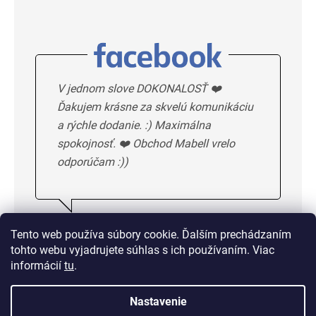
V jednom slove DOKONALOSŤ ❤️
Ďakujem krásne za skvelú komunikáciu
a rýchle dodanie. :) Maximálna
spokojnosť. ❤️ Obchod Mabell vrelo
odporúčam :))
Ivka H.
5/5
Tento web používa súbory cookie. Ďalším prechádzaním
tohto webu vyjadrujete súhlas s ich používaním. Viac
DALSIE HODNOTENIE
informácií
tu
.
Nastavenie