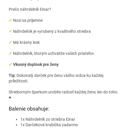
Prečo náhrdelník Einar?
✓
Nosí sa príjemne
✓
Náhrdelník je vyrobený z kvalitného striebra
✓
Má krásny lesk
✓
Náhrdelník, ktorým uchvátite vašich priateľov
✓
Vkusný doplnok pre ženy
Tip
: Dokonalý darček pre ženu vášho srdca ku každej
príležitosti.
Strieborným šperkom urobíte radosť každej žene, len do toho.
♥
Balenie obsahuje:
1x Náhrdelník zo striebra Einar
1x Darčeková krabička zadarmo