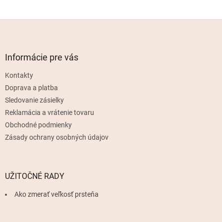
Z
á
p
ä
Informácie pre vás
t
Kontakty
i
e
Doprava a platba
Sledovanie zásielky
Reklamácia a vrátenie tovaru
Obchodné podmienky
Zásady ochrany osobných údajov
UŽITOČNÉ RADY
Ako zmerať veľkosť prsteňa