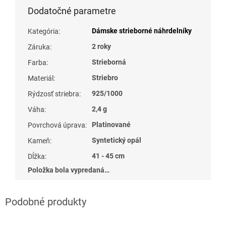
Dodatočné parametre
Dámske strieborné náhrdelníky
Kategória
:
2 roky
Záruka
:
Strieborná
Farba
:
Striebro
Materiál
:
925/1000
Rýdzosť striebra
:
2,4 g
Váha
:
Platinované
Povrchová úprava
:
Syntetický opál
Kameň
:
41 - 45 cm
Dĺžka
:
Položka bola vypredaná…