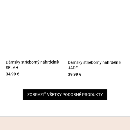
Dámsky strieborný náhrdelník
Dámsky strieborný náhrdelník
SELAH
JADE
34,99 €
39,99 €
ZOBRAZIŤ VŠETKY PODOBNÉ PRODUKTY
Z
á