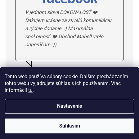
V jednom slove DOKONALOSŤ ❤️
Ďakujem krásne za skvelú komunikáciu
a rýchle dodanie. :) Maximálna
spokojnosť. ❤️ Obchod Mabell vrelo
odporúčam :))
Ivka H.
5/5
Tento web používa súbory cookie. Ďalším prechádzaním
tohto webu vyjadrujete súhlas s ich používaním. Viac
DALSIE HODNOTENIE
informácií
tu
.
Nastavenie
Doprava od 1,50 € alebo
zadarmo od 33 €
Súhlasím
14 dní na vrátenie tovaru bez udania dôvodu