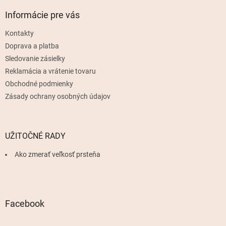
p
ä
Informácie pre vás
t
Kontakty
i
e
Doprava a platba
Sledovanie zásielky
Reklamácia a vrátenie tovaru
Obchodné podmienky
Zásady ochrany osobných údajov
UŽITOČNÉ RADY
Ako zmerať veľkosť prsteňa
Facebook