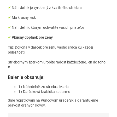
✓
Náhrdelník je vyrobený z kvalitného striebra
✓
Má krásny lesk
✓
Náhrdelník, ktorým uchvátite vašich priateľov
✓
Vkusný doplnok pre ženy
Tip
: Dokonalý darček pre ženu vášho srdca ku každej
príležitosti.
Strieborným šperkom urobíte radosť každej žene, len do toho.
♥
Balenie obsahuje:
1x Náhrdelník zo striebra Maria
1x Darčeková krabička zadarmo
Sme registrovaní na Puncovom úrade SR a garantujeme
pravosť drahých kovov.