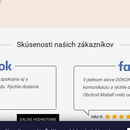
Skúsenosti našich zákazníkov
 spokojna aj s
V jednom slove DOKON
du. Rýchle dodanie.
komunikáciu a rýchle d
Obchod Mabell vrelo o
Ivka H.
DALSIE HODNOTENIE