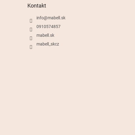
Kontakt
info
@
mabell.sk
0910574857
mabell.sk
mabell_skcz