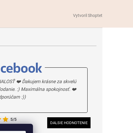
Vytvoril Shoptet
ALOSŤ ❤️ Ďakujem krásne za skvelú
odanie. :) Maximálna spokojnosť. ❤️
dporúčam :))
5/5
DALSIE HODNOTENIE