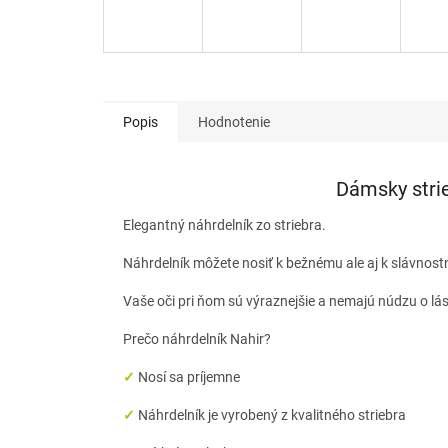
Popis
Hodnotenie
Dámsky strie
Elegantný náhrdelník zo striebra.
Náhrdelník môžete nosiť k bežnému ale aj k slávnostn
Vaše oči pri ňom sú výraznejšie a nemajú núdzu o lá
Prečo náhrdelník Nahir?
✓
Nosí sa príjemne
✓
Náhrdelník je vyrobený z kvalitného striebra