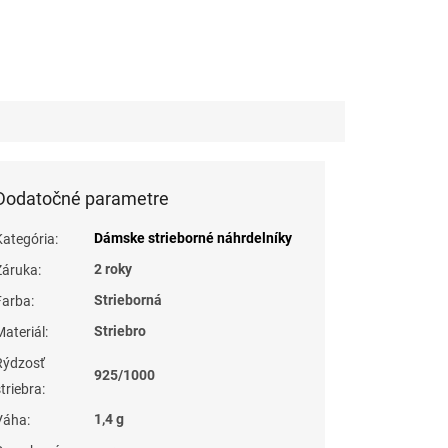
Dodatočné parametre
Dámske strieborné náhrdelníky
Kategória
:
2 roky
Záruka
:
Strieborná
Farba
:
Striebro
Materiál
:
Rýdzosť
925/1000
striebra
:
1,4 g
Váha
: