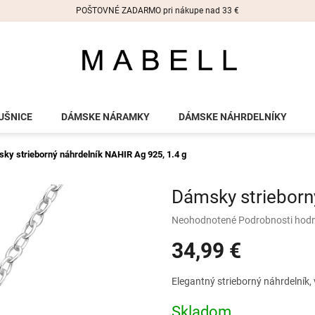
POŠTOVNÉ ZADARMO pri nákupe nad 33 €
UŠNICE
DÁMSKE NÁRAMKY
DÁMSKE NÁHRDELNÍKY
ky strieborný náhrdelník NAHIR
Ag 925, 1.4 g
Dámsky strieborn
Priemerné
Neohodnotené
Podrobnosti hod
hodnotenie
34,99 €
produktu
je
0,0
Jednotková
Elegantný strieborný náhrdelník, 
z
cena:
5
Skladom
hviezdičiek.