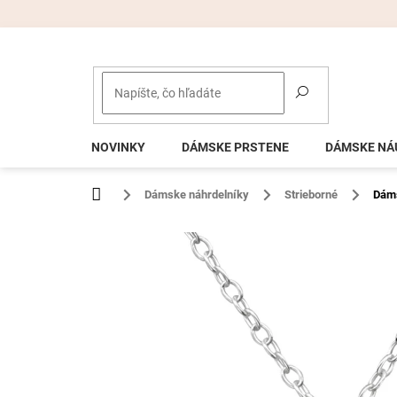
Prejsť
na
obsah
NOVINKY
DÁMSKE PRSTENE
DÁMSKE NÁ
Domov
Dámske náhrdelníky
Strieborné
Dáms