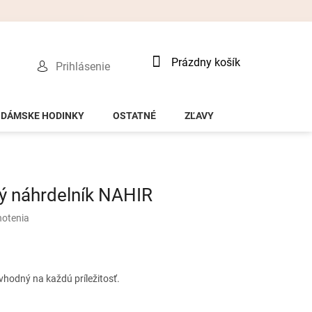
Nákupný
Prázdny košík
Prihlásenie
košík
DÁMSKE HODINKY
OSTATNÉ
ZĽAVY
ý náhrdelník NAHIR
notenia
vhodný na každú príležitosť.