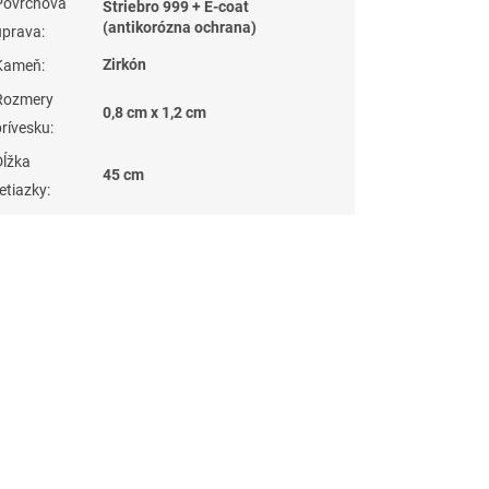
Povrchová
Striebro 999 + E-coat
(antikorózna ochrana)
úprava
:
Zirkón
Kameň
:
Rozmery
0,8 cm x 1,2 cm
prívesku
:
Dĺžka
45 cm
retiazky
: