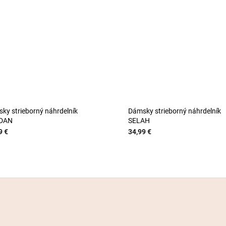
ky strieborný náhrdelník
Dámsky strieborný náhrdelník
DAN
SELAH
9 €
34,99 €