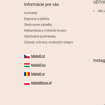
t
UŽITO
Informácie pre vás
i
e
Ako 
Kontakty
Doprava a platba
Sledovanie zásielky
Reklamácia a vrátenie tovaru
Obchodné podmienky
Zásady ochrany osobných údajov
Mabell.cz
Insta
Mabell.hu
Mabell.ro
Mabellshop.pl