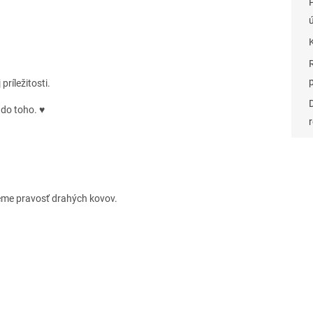
ríležitosti.
 do toho. ♥
eme pravosť drahých kovov.