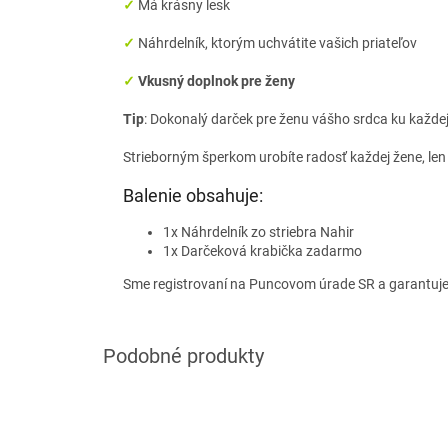
✓
Má krásny lesk
✓
Náhrdelník, ktorým uchvátite vašich priateľov
✓
Vkusný doplnok pre ženy
Tip
: Dokonalý darček pre ženu vášho srdca ku každej p
Strieborným šperkom urobíte radosť každej žene, len
Balenie obsahuje:
1x Náhrdelník zo striebra Nahir
1x Darčeková krabička zadarmo
Sme registrovaní na Puncovom úrade SR a garantuj