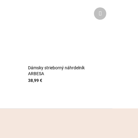
Ďalší
produkt
Dámsky strieborný náhrdelník
ARBESA
38,99 €