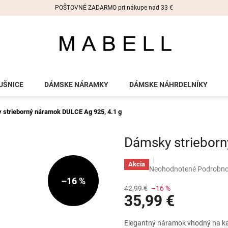
POŠTOVNÉ ZADARMO pri nákupe nad 33 €
UŠNICE
DÁMSKE NÁRAMKY
DÁMSKE NÁHRDELNÍKY
 strieborný náramok DULCE
Ag 925, 4.1 g
Dámsky striebor
Akcia
Priemerné
Neohodnotené
Podrobno
hodnotenie
–16 %
produktu
42,99 €
–16 %
35,99 €
je
0,0
z
Jednotková
Elegantný náramok vhodný na kaž
5
cena: