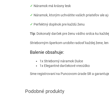
✓
Náramok má krásny lesk
✓
Náramok, ktorým uchvátite vašich priateľov ale a
✓
Perfektný doplnok pre každú ženu
Tip
: Dokonalý darček pre ženu vášho srdca ku každej p
Strieborným šperkom urobíte radosť každej žene, len
Balenie obsahuje:
1x Strieborný náramok Dulce
1x Elegantné darčekové vrecúško
Sme registrovaní na Puncovom úrade SR a garantuj