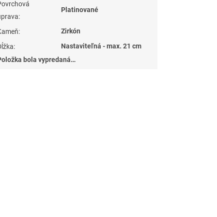
Povrchová
Platinované
úprava
:
Zirkón
Kameň
:
Nastaviteľná - max. 21 cm
Dĺžka
:
Položka bola vypredaná…