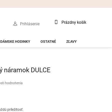
Nákupný
Prázdny košík
Prihlásenie
košík
DÁMSKE HODINKY
OSTATNÉ
ZĽAVY
ný náramok DULCE
sti hodnotenia
dú príležitosť.