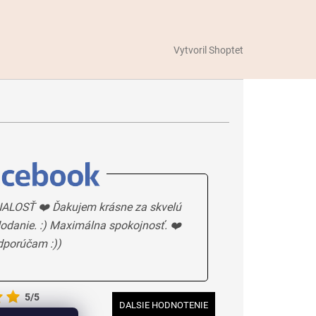
Vytvoril Shoptet
ALOSŤ ❤️ Ďakujem krásne za skvelú
odanie. :) Maximálna spokojnosť. ❤️
dporúčam :))
5/5
DALSIE HODNOTENIE