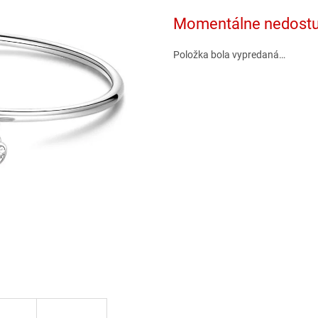
hviezdičiek.
Momentálne nedost
Položka bola vypredaná…