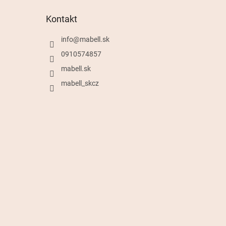
Kontakt
info
@
mabell.sk
0910574857
mabell.sk
mabell_skcz