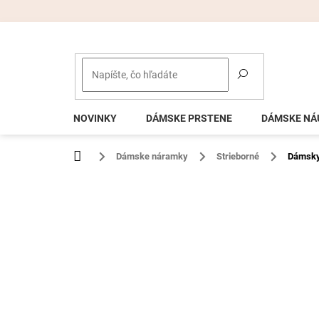
Prejsť
na
obsah
NOVINKY
DÁMSKE PRSTENE
DÁMSKE NÁ
Domov
Dámske náramky
Strieborné
Dámsky