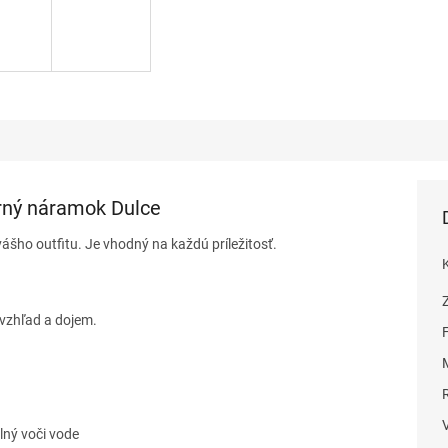
rný náramok Dulce
ášho outfitu. Je vhodný na každú príležitosť.
vzhľad a dojem.
lný voči vode