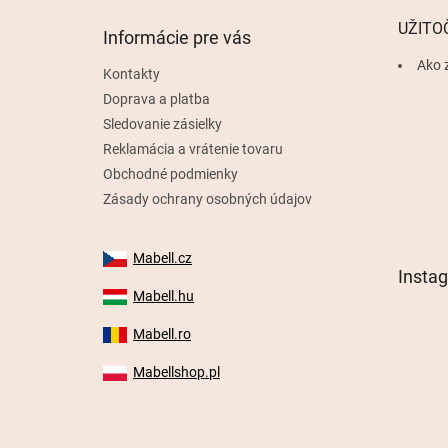
t
UŽITO
Informácie pre vás
i
e
Ako 
Kontakty
Doprava a platba
Sledovanie zásielky
Reklamácia a vrátenie tovaru
Obchodné podmienky
Zásady ochrany osobných údajov
Mabell.cz
Insta
Mabell.hu
Mabell.ro
Mabellshop.pl