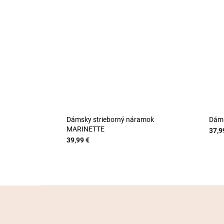
Dámsky strieborný náramok
Dáms
MARINETTE
37,9
39,99 €
Z
á
p
ä