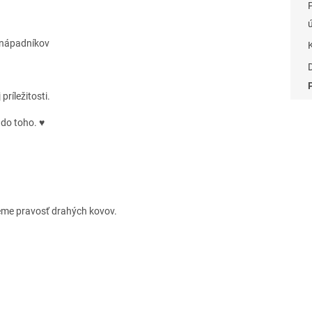
j nápadníkov
ríležitosti.
 do toho. ♥
eme pravosť drahých kovov.