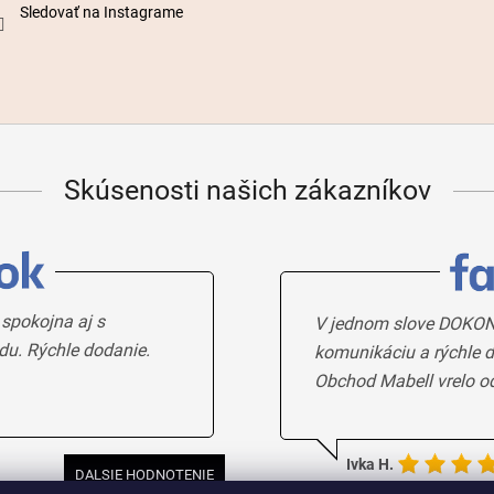
Sledovať na Instagrame
Skúsenosti našich zákazníkov
 spokojna aj s
V jednom slove DOKON
du. Rýchle dodanie.
komunikáciu a rýchle d
Obchod Mabell vrelo o
Ivka H.
DALSIE HODNOTENIE