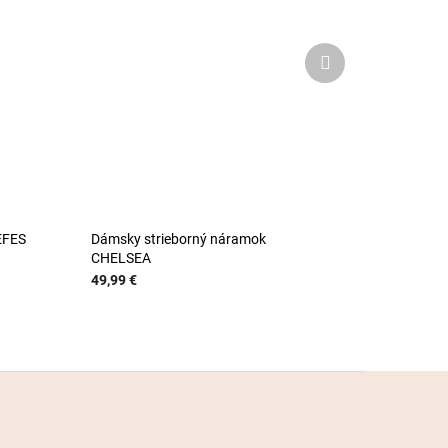
Ďalší
produkt
EFES
Dámsky strieborný náramok
CHELSEA
49,99 €