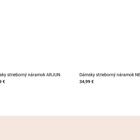
ky strieborný náramok ARJUN
Dámsky strieborný náramok N
9 €
34,99 €