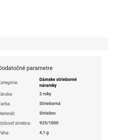
Dodatočné parametre
Dámske strieborné
Kategória
:
náramky
2 roky
Záruka
:
Strieborná
Farba
:
Striebro
Materiál
:
925/1000
Rýdzosť striebra
:
4,1 g
Váha
: